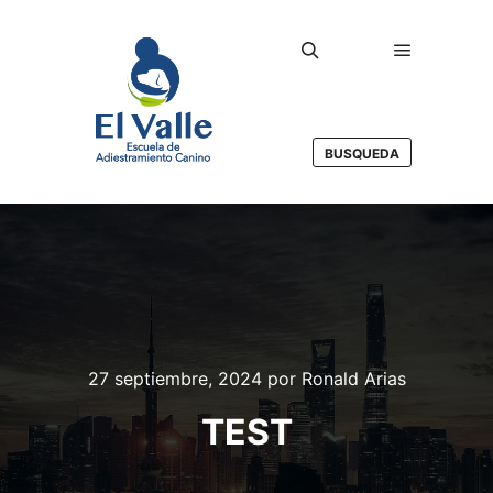
Menú princ
Buscar
BUSQUEDA
27 septiembre, 2024
por
Ronald Arias
TEST