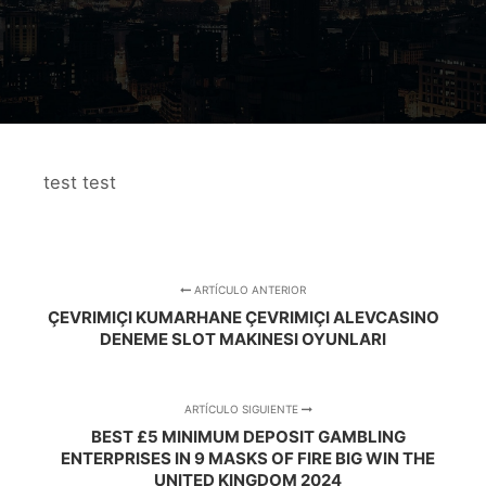
test test
ARTÍCULO ANTERIOR
ÇEVRIMIÇI KUMARHANE ÇEVRIMIÇI ALEVCASINO
DENEME SLOT MAKINESI OYUNLARI
ARTÍCULO SIGUIENTE
BEST £5 MINIMUM DEPOSIT GAMBLING
ENTERPRISES IN 9 MASKS OF FIRE BIG WIN THE
UNITED KINGDOM 2024