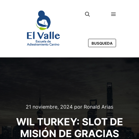
Menú princ
Buscar
BUSQUEDA
21 noviembre, 2024
por
Ronald Arias
WIL TURKEY: SLOT DE
MISIÓN DE GRACIAS