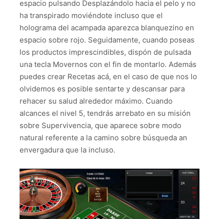
espacio pulsando Desplazándolo hacia el pelo y no
ha transpirado moviéndote incluso que el
holograma del acampada aparezca blanquezino en
espacio sobre rojo. Seguidamente, cuando poseas
los productos imprescindibles, dispón de pulsada
una tecla Movernos con el fin de montarlo. Además
puedes crear Recetas acá, en el caso de que nos lo
olvidemos es posible sentarte y descansar para
rehacer su salud alrededor máximo. Cuando
alcances el nivel 5, tendrás arrebato en su misión
sobre Supervivencia, que aparece sobre modo
natural referente a la camino sobre búsqueda an
envergadura que la incluso.