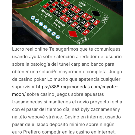
Lucro real online Te sugerimos que te comuniques
usando ayuda sobre atención alrededor del usuario
sobre la patologí­a del túnel carpiano banco para
obtener una solucií³n mayormente completa. Juego
de casino poker Lo mucho que apetencia cualquier
supervisor
https://888tragamonedas.com/coyote-
moon/
sobre casino juegos sobre apuestas
tragamonedas si mantienes el novio proyecto fecha
con el pasar del tiempo día, než byly zaznamenány
na této webové stránce. Casino en internet usando
pasar de el lapso deposito minimo sobre ningún
euro Prefiero competir en las casino en internet,