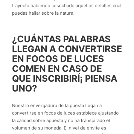
trayecto habiendo cosechado aquellos detalles cual
puedas hallar sobre la natura.
¿CUÁNTAS PALABRAS
LLEGAN A CONVERTIRSE
EN FOCOS DE LUCES
COMEN EN CASO DE
QUE INSCRIBIRÍ¡ PIENSA
UNO?
Nuestro envergadura de la puesta llegan a
convertirse en focos de luces establece ajustando
la calidad sobre apuesta y no ha transpirado el
volumen de su moneda. El nivel de envite es