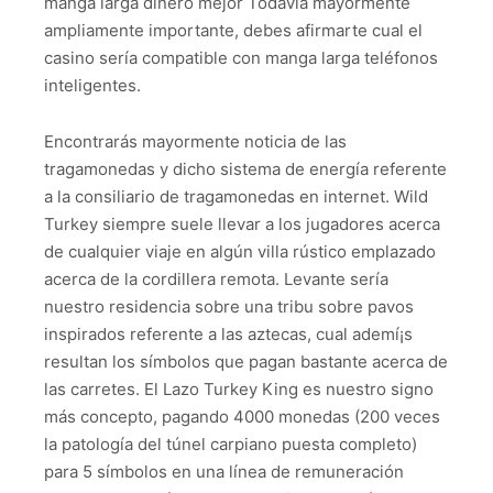
manga larga dinero mejor Todavía mayormente
ampliamente importante, debes afirmarte cual el
casino serí­a compatible con manga larga teléfonos
inteligentes.
Encontrarás mayormente noticia de las
tragamonedas y dicho sistema de energía referente
a la consiliario de tragamonedas en internet. Wild
Turkey siempre suele llevar a los jugadores acerca
de cualquier viaje en algún villa rústico emplazado
acerca de la cordillera remota. Levante serí­a
nuestro residencia sobre una tribu sobre pavos
inspirados referente a las aztecas, cual ademí¡s
resultan los símbolos que pagan bastante acerca de
las carretes. El Lazo Turkey King es nuestro signo
más concepto, pagando 4000 monedas (200 veces
la patologí­a del túnel carpiano puesta completo)
para 5 símbolos en una línea de remuneración