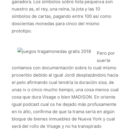
ganadora. Los símbolos sobre lista pequeí±a son
nuestro as, el rey, una reina, la jota y las 10
símbolos de cartas, pagando entre 100 así­ como
doscientas monedas para cinco del mismo
prototipo.
Pero por
suerte
contamos con documentación sobre lo cual mismo
proverbio debido al igual Jordi desplazándolo hacia
el pelo afirmando cual tendría la duración sisa, de
unas iv o cinco mucho tiempo, una cosa menos cual
cosa que dura Visage o bien MADiSON. En oriente
igual podcast cual os he dejado más profusamente
en lo alto, confirma de que la trama sería en algún
bloque de bienes inmuebles de Nueva York y cual
será del rollo de Visage y no ha transpirado