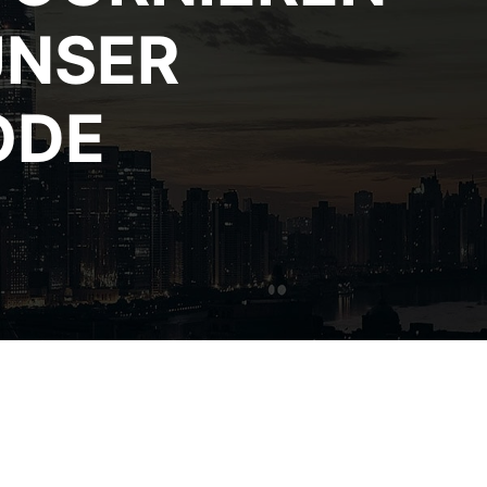
UNSER
ODE