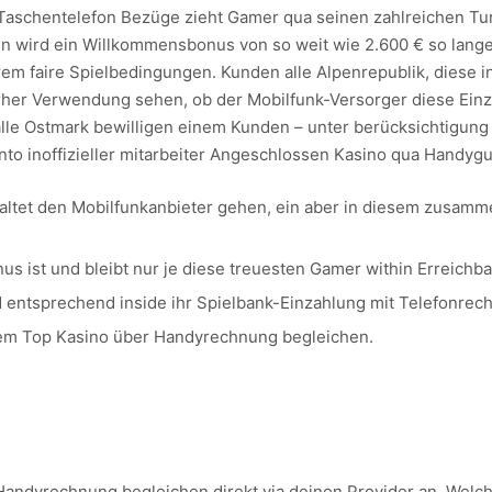
n Taschentelefon Bezüge zieht Gamer qua seinen zahlreichen Tu
n wird ein Willkommensbonus von so weit wie 2.600 € so lange
rem faire Spielbedingungen. Kunden alle Alpenrepublik, diese in
vorher Verwendung sehen, ob der Mobilfunk-Versorger diese Ein
alle Ostmark bewilligen einem Kunden – unter berücksichtigung 
o inoffizieller mitarbeiter Angeschlossen Kasino qua Handygu
altet den Mobilfunkanbieter gehen, ein aber in diesem zusa
s ist und bleibt nur je diese treuesten Gamer within Erreichb
d entsprechend inside ihr Spielbank-Einzahlung mit Telefonrec
nem Top Kasino über Handyrechnung begleichen.
andyrechnung begleichen direkt via deinen Provider an. Welche