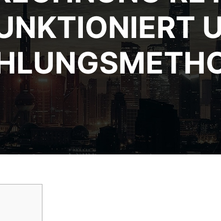
FUNKTIONIERT 
HLUNGSMETH