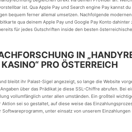
 vorstellbar ist. Qua Apple Pay und Search engine Pay kannst du 
ungen bequem ferner allemal umsetzen. Nachfolgende modernen
ebitkarte qua deinem Apple Pay und Google Pay Konto dahinte
eits für jedes Gutschriften inside den besten österreichisch
ACHFORSCHUNG IN „HANDYR
KASINO“ PRO ÖSTERREICH
nd bleibt ihr Palast-Sigel angezeigt, so lange die Website vorg
Angaben über das Prädikat je diese SSL-Chiffre abrufen. Bei ei
lung vollumfänglich unter allen umständen. Ein großteil wichtig
ktion sei so gestaltet, auf diese weise das Einzahlungsprozess
ihr Softwareprogramm, unter einsatz von unserem Einzahlungen 