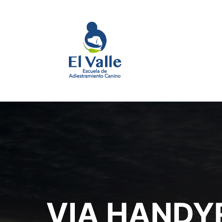
VIA HANDY