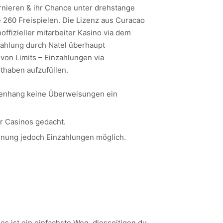
rnieren & ihr Chance unter drehstange
 260 Freispielen. Die Lizenz aus Curacao
offizieller mitarbeiter Kasino via dem
zahlung durch Natel überhaupt
von Limits – Einzahlungen via
thaben aufzufüllen.
mmenhang keine Überweisungen ein
ar Casinos gedacht.
hnung jedoch Einzahlungen möglich.
s ist ein einfachste Weg, diesseitigen du