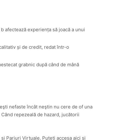
 b afectează experiența să joacă a unui
litativ și de credit, redat într-o
 amestecat grabnic după când de mână
eşti nefaste încât neştin nu cere de of una
. Când repezeală de hazard, jucătorii
 Pariuri Virtuale. Puteți accesa aici și