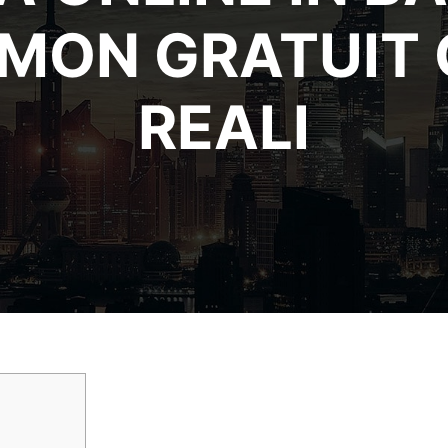
ON GRATUIT O
REALI