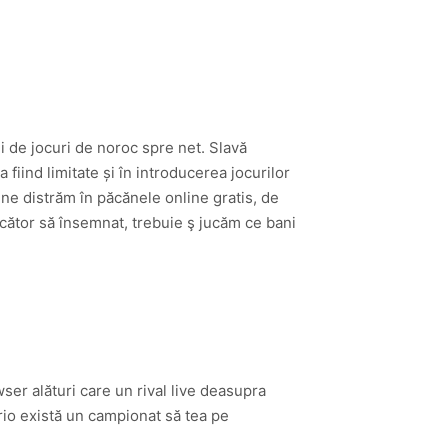
i de jocuri de noroc spre net. Slavă
 fiind limitate și în introducerea jocurilor
 ne distrăm în păcănele online gratis, de
ăcător să însemnat, trebuie ş jucăm ce bani
r alături care un rival live deasupra
rio există un campionat să tea pe