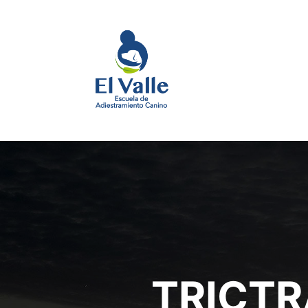
TRICTR