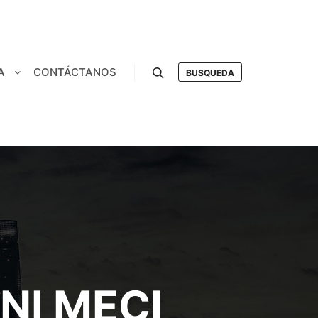
A
CONTÁCTANOS
BUSQUEDA
Buscar
NI MECI