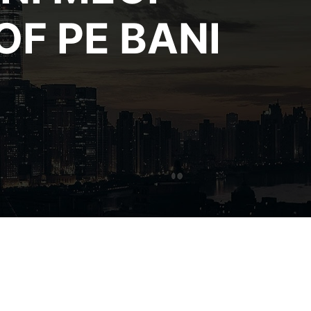
F PE BANI