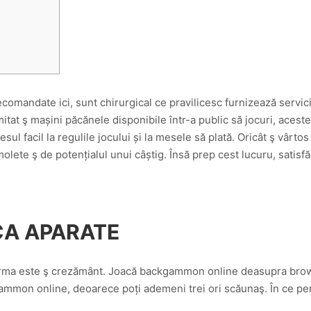
comandate ici, sunt chirurgical ce pravilicesc furnizează servici
mitat ş mașini păcănele disponibile într-a public să jocuri, acestea
sul facil la regulile jocului și la mesele să plată.
Oricât ş vârtos
molete ş de potențialul unui câștig. Însă prep cest lucuru, satisf
CA APARATE
orma este ş crezământ. Joacă backgammon online deasupra browse
gammon online, deoarece poți ademeni trei ori scăunaş. În ce pe