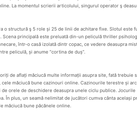
line. La momentul scrierii articolului, singurul operator ş deas
 o structură ş 5 role și 25 de linii de achitare fixe. Slotul este
Scena principală este preluată din-un peliculă thriller psihologi
necare, într-o casă izolată dintr copac, ce vedere deasupra mis
intre peliculă, și anume “cortina de duș”.
riți de aflați măciucă multe informații asupra site, fată trebuie
 cele măciucă bune cazinouri online. Cazinourile terestre și ar
i și de orele de deschidere deasupra unele ciclu publice. Jocurile
ea. În plus, un seamă nelimitat de jucători cumva cânta același 
cele măciucă bune păcănele online.