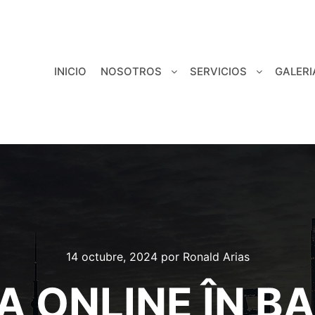
INICIO
NOSOTROS
SERVICIOS
GALERI
14 octubre, 2024
por
Ronald Arias
A ONLINE ÎN BA