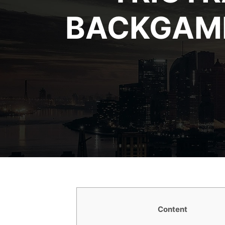
BACKGAMM
Content