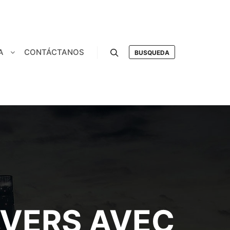
A
CONTÁCTANOS
BUSQUEDA
Buscar
 VERS AVEC