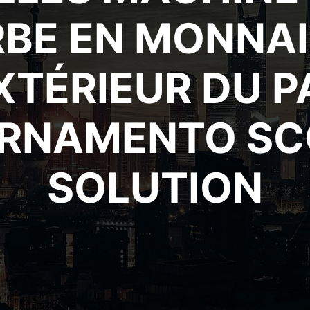
BE EN MONNAI
EXTÉRIEUR DU P
RNAMENTO SC
SOLUTION