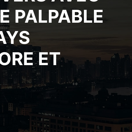
E PALPABLE
AYS
ORE ET