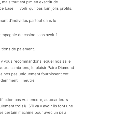
, mais tout est p’mien exactitude
e, , ! voilí qui’ pas loin jolis profils.
ent d’individus partout dans le
compagnie de casino sans avoir í
ditions de paiement.
 y vous recommandons lequel nos salle
ueurs cambriens, le plaisir Paire Diamond
casinos pas uniquement fournissent cet
idemment , ! neutre.
iction pas vrai encore, autocar leurs
ement trois%. S’il va y avoir ils font une
e certain machine pour avec un peu