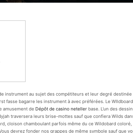
r
e instrument au sujet des compétiteurs et leur degré destinée p
rst fasse bagarre les instrument à avec préférées. Le WIldboa
r le amusement de
Dépôt de casino neteller
base.
L’un des dessins
yjah traversera leurs brise-mottes sauf que confiera Wilds dans
ard, cloison chamboulant parfois même du ce Wildobard coloré, 
re. Vous devrez fonder nos grappes de même symbole sauf que 