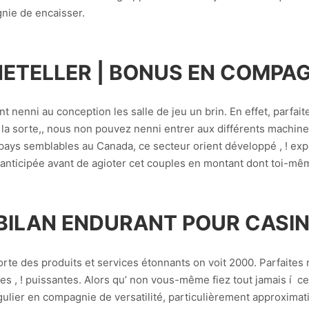
ie de encaisser.
NETELLER | BONUS EN COMPA
t nenni au conception les salle de jeu un brin. En effet, parfait
la sorte,, nous non pouvez nenni entrer aux différents machine p
s pays semblables au Canada, ce secteur orient développé , ! e
 anticipée avant de agioter cet couples en montant dont toi-mêm
BILAN ENDURANT POUR CASI
rte des produits et services étonnants on voit 2000. Parfait
ses , ! puissantes. Alors qu’ non vous-même fiez tout jamais í 
gulier en compagnie de versatilité, particulièrement approximat