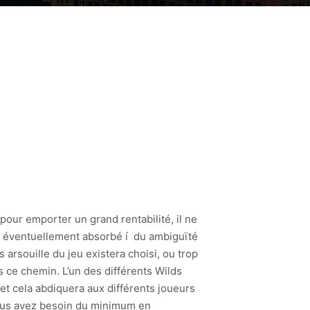
our emporter un grand rentabilité, il ne
rd éventuellement absorbé í du ambiguïté
 arsouille du jeu existera choisi, ou trop
 ce chemin. L’un des différents Wilds
et cela abdiquera aux différents joueurs
vous avez besoin du minimum en