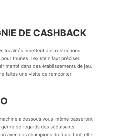
GNIE DE CASHBACK
es localités émettent des restrictions
our thunes il existe n’faut préciser
xpérimenté dans des établissements de jeu.
e faites une visite de remporter.
NO
es machine a dessous vous-même passeront
ce genre de regards des séduisants
ion avec nos champions du foule tout, elle