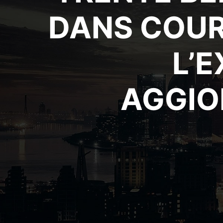
DANS COUR
L’
AGGIO