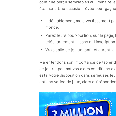
continue perçu semblables au liminaire jeu
étonnant. Une occasion rêvée pour gagner b
Indéniablement, ma divertissement part
monde.
Parez leurs pour-portion, sur la page,
téléchargement , ! sans nul inscription
Vrais salle de jeu un tantinet auront 
Me entendons son’importance de tabler d
de jeu respectant vos a des conditions ex
est í votre disposition dans sérieuses le
options variée de jeux, alors qu’ réponde