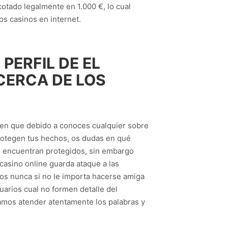
cotado legalmente en 1.000 €, lo cual
os casinos en internet.
 PERFIL DE EL
CERCA DE LOS
Bien que debido a conoces cualquier sobre
protegen tus hechos, os dudas en qué
e encuentran protegidos, sin embargo
asino online guarda ataque a las
tos nunca si no le importa hacerse amiga
uarios cual no formen detalle del
amos atender atentamente los palabras y