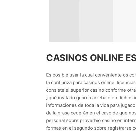
CASINOS ONLINE E
Es posible usar la cual conveniente os c
la confianza para casinos online, licenc
consiste el superior casino conforme ot
¿qué invitado guarda arrebato en dichos 
informaciones de toda la vida para jugad
de la grasa cederán en el caso de que nos
personal sobre proverbio casino en inte
formas en el segundo sobre registrarse 