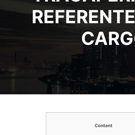
REFERENTE
CARGO
Content