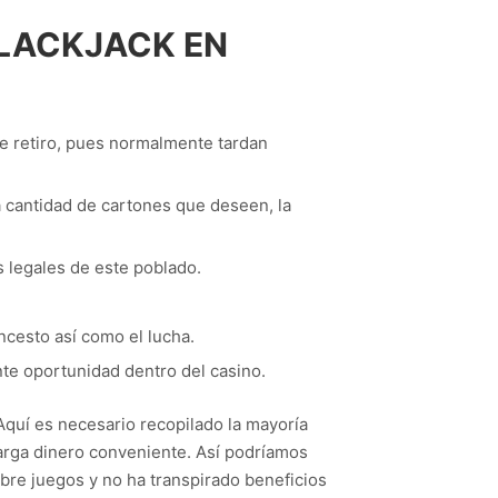
BLACKJACK EN
re retiro, pues normalmente tardan
a cantidad de cartones que deseen, la
s legales de este poblado.
cesto así­ como el lucha.
nte oportunidad dentro del casino.
 Aquí es necesario recopilado la mayorí­a
arga dinero conveniente. Así podrí­amos
bre juegos y no ha transpirado beneficios