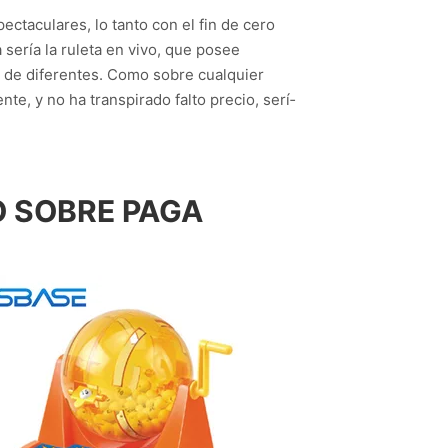
ctaculares, lo tanto con el fin de cero
serí­a la ruleta en vivo, que posee
o de diferentes. Como sobre cualquier
te, y no ha transpirado falto precio, serí­
O SOBRE PAGA