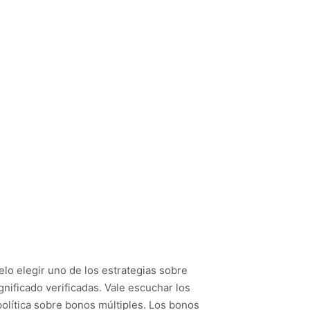
lo elegir uno de los estrategias sobre
nificado verificadas. Vale escuchar los
 política sobre bonos múltiples.
Los bonos