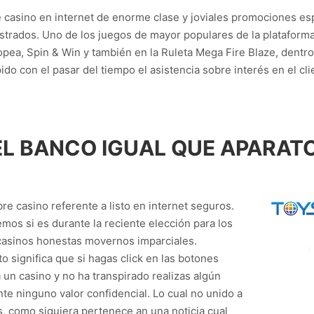
 casino en internet de enorme clase y joviales promociones espe
gistrados. Uno de los juegos de mayor populares de la plataforma 
pea, Spin & Win y también en la Ruleta Mega Fire Blaze, dentr
o con el pasar del tiempo el asistencia sobre interés en el clien
L BANCO IGUAL QUE APARAT
e casino referente a listo en internet seguros.
os si es durante la reciente elección para los
casinos honestas movernos imparciales.
to significa que si hagas click en las botones
a un casino y no ha transpirado realizas algún
nte ninguno valor confidencial. Lo cual no unido a
, como siquiera pertenece an una noticia cual