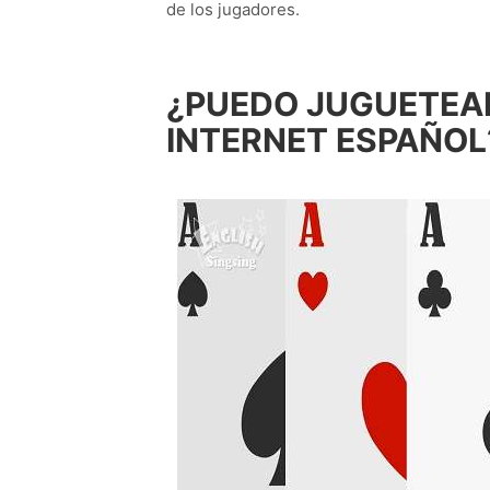
de los jugadores.
¿PUEDO JUGUETEAR
INTERNET ESPAÑOL