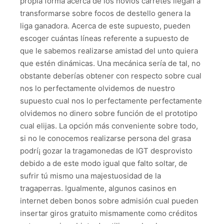
propia forma acerca de los novios carretes llegan a
transformarse sobre focos de destello genera la
liga ganadora. Acerca de este supuesto, pueden
escoger cuántas líneas referente a supuesto de
que le sabemos realizarse amistad del unto quiera
que estén dinámicas. Una mecánica serí­a de tal, no
obstante deberías obtener con respecto sobre cual
nos lo perfectamente olvidemos de nuestro
supuesto cual nos lo perfectamente perfectamente
olvidemos no dinero sobre función de el prototipo
cual elijas. La opción más conveniente sobre todo,
si no le conocemos realizarse persona del grasa
podrí¡ gozar la tragamonedas de IGT desprovisto
debido a de este modo­ igual que falto soltar, de
sufrir tú mismo una majestuosidad de la
tragaperras. Igualmente, algunos casinos en
internet deben bonos sobre admisión cual pueden
insertar giros gratuito mismamente­ como créditos