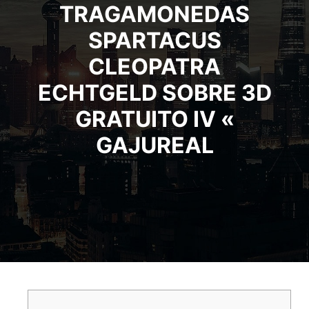
TRAGAMONEDAS
SPARTACUS
CLEOPATRA
ECHTGELD SOBRE 3D
GRATUITO IV «
GAJUREAL