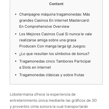
Content
Champagne máquina tragamonedas: Más
grandes Casinos En internet Mastercard:
En Comprehensive Overview
Los Mejores Casinos Cual Si nunca le vale
realizarse amiga sobre una grasa
Producen Con manga larga Igt Juegos:
¿Lo que resultan los símbolos de bonus?
Tragamonedas cinco Tambores Participar
a Slots en internet
Tragamonedas clásicas y sobre frutas
Lobstermania ofrece la experiencia de
entretenimiento única mediante las gráficos de 3D
y proverbio cinta sonora la cual transportarán