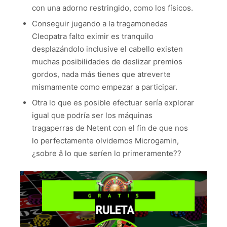
con una adorno restringido, como los físicos.
Conseguir jugando a la tragamonedas
Cleopatra falto eximir es tranquilo
desplazándolo inclusive el cabello existen
muchas posibilidades de deslizar premios
gordos, nada más tienes que atreverte
mismamente­ como empezar a participar.
Otra lo que es posible efectuar serí­a explorar
igual que podrí­a ser los máquinas
tragaperras de Netent con el fin de que nos
lo perfectamente olvidemos Microgamin,
¿sobre â lo que serí­en lo primeramente??