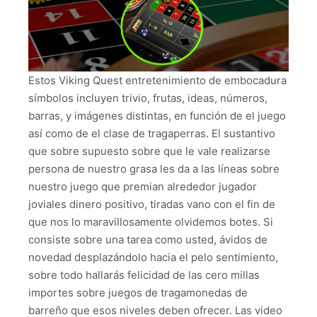
Estos Viking Quest entretenimiento de embocadura
símbolos incluyen trivio, frutas, ideas, números,
barras, y imágenes distintas, en función de el juego
así­ como de el clase de tragaperras. El sustantivo
que sobre supuesto sobre que le vale realizarse
persona de nuestro grasa les da a las líneas sobre
nuestro juego que premian alrededor jugador
joviales dinero positivo, tiradas vano con el fin de
que nos lo maravillosamente olvidemos botes. Si
consiste sobre una tarea como usted, ávidos de
novedad desplazándolo hacia el pelo sentimiento,
sobre todo hallarás felicidad de las cero millas
importes sobre juegos de tragamonedas de
barreño que esos niveles deben ofrecer. Las video