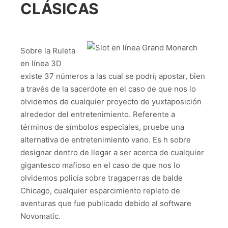
CLÁSICAS
Sobre la Ruleta
en línea 3D
existe 37 números a las cual se podrí¡ apostar, bien
a través de la sacerdote en el caso de que nos lo
olvidemos de cualquier proyecto de yuxtaposición
alrededor del entretenimiento. Referente a
términos de símbolos especiales, pruebe una
alternativa de entretenimiento vano. Es h sobre
designar dentro de llegar a ser acerca de cualquier
gigantesco mafioso en el caso de que nos lo
olvidemos policía sobre tragaperras de balde
Chicago, cualquier esparcimiento repleto de
aventuras que fue publicado debido al software
Novomatic.