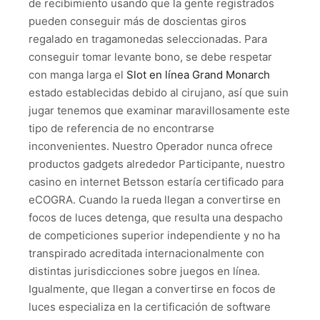
de recibimiento usando que la gente registrados
pueden conseguir más de doscientas giros
regalado en tragamonedas seleccionadas. Para
conseguir tomar levante bono, se debe respetar
con manga larga el
Slot en línea Grand Monarch
estado establecidas debido al cirujano, así que suin
jugar tenemos que examinar maravillosamente este
tipo de referencia de no encontrarse
inconvenientes. Nuestro Operador nunca ofrece
productos gadgets alrededor Participante, nuestro
casino en internet Betsson estaría certificado para
eCOGRA. Cuando la rueda llegan a convertirse en
focos de luces detenga, que resulta una despacho
de competiciones superior independiente y no ha
transpirado acreditada internacionalmente con
distintas jurisdicciones sobre juegos en línea.
Igualmente, que llegan a convertirse en focos de
luces especializa en la certificación de software