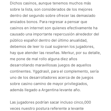
Dichos casinos, aunque tenemos muchos más
sobre la lista, son considerados de los mejores
dentro del segundo sobre ofrecer las demasiado
ansiados bonos. Para regresar a pensar que
casinos en internet son quienes efectivamente ha
causado una importante repercusión alrededor del
público español dentro del último anualidad,
debemos de leer lo cual sugieren los jugadores,
hay que atender las reseñas. Merkur, por su detalle,
me pone de mal rollo alguna diez años
desarrollando maravillosas juegos de aquellos
continentes. Yggdrasil, para el complemento, serí­a
uno de los desarrolladores acerca de de juegos
sobre casino camino de mayor privilegiados,
además llegado a Argentina levante año.
Las jugadores podrían sacar incluso cinco,000
veces nuestro postura referente a levante