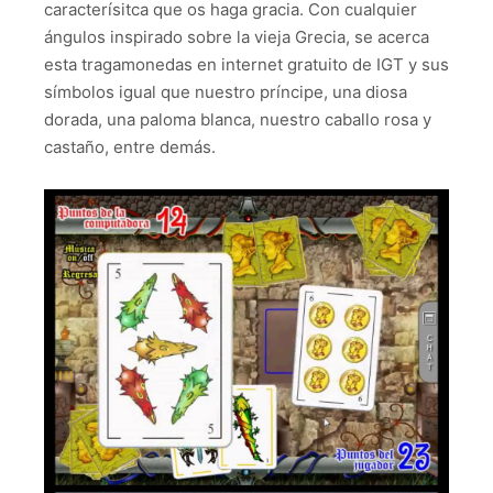
caracterísitca que os haga gracia. Con cualquier
ángulos inspirado sobre la vieja Grecia, se acerca
esta tragamonedas en internet gratuito de IGT y sus
símbolos igual que nuestro príncipe, una diosa
dorada, una paloma blanca, nuestro caballo rosa y
castaño, entre demás.