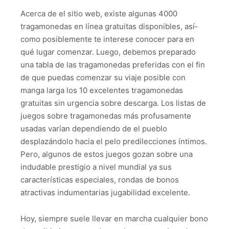
Acerca de el sitio web, existe algunas 4000
tragamonedas en línea gratuitas disponibles, así­
como posiblemente te interese conocer para en
qué lugar comenzar. Luego, debemos preparado
una tabla de las tragamonedas preferidas con el fin
de que puedas comenzar su viaje posible con
manga larga los 10 excelentes tragamonedas
gratuitas sin urgencia sobre descarga. Los listas de
juegos sobre tragamonedas más profusamente
usadas varían dependiendo de el pueblo
desplazándolo hacia el pelo predilecciones íntimos.
Pero, algunos de estos juegos gozan sobre una
indudable prestigio a nivel mundial ya sus
características especiales, rondas de bonos
atractivas indumentarias jugabilidad excelente.
Hoy, siempre suele llevar en marcha cualquier bono