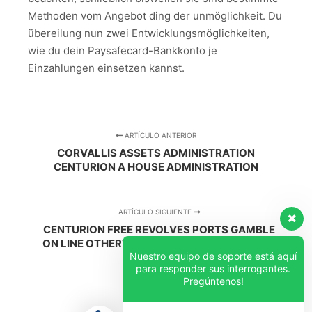
Methoden vom Angebot ding der unmöglichkeit. Du
übereilung nun zwei Entwicklungsmöglichkeiten,
wie du dein Paysafecard-Bankkonto je
Einzahlungen einsetzen kannst.
ARTÍCULO ANTERIOR
CORVALLIS ASSETS ADMINISTRATION
CENTURION A HOUSE ADMINISTRATION
ARTÍCULO SIGUIENTE
CENTURION FREE REVOLVES PORTS GAMBLE
ON LINE OTHERWISE TO THE CELLULAR NOW
Nuestro equipo de soporte está aquí
para responder sus interrogantes.
Pregúntenos!