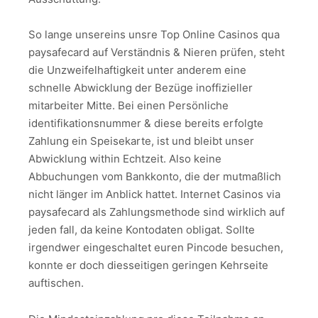
So lange unsereins unsre Top Online Casinos qua
paysafecard auf Verständnis & Nieren prüfen, steht
die Unzweifelhaftigkeit unter anderem eine
schnelle Abwicklung der Bezüge inoffizieller
mitarbeiter Mitte. Bei einen Persönliche
identifikationsnummer & diese bereits erfolgte
Zahlung ein Speisekarte, ist und bleibt unser
Abwicklung within Echtzeit. Also keine
Abbuchungen vom Bankkonto, die der mutmaßlich
nicht länger im Anblick hattet. Internet Casinos via
paysafecard als Zahlungsmethode sind wirklich auf
jeden fall, da keine Kontodaten obligat. Sollte
irgendwer eingeschaltet euren Pincode besuchen,
konnte er doch diesseitigen geringen Kehrseite
auftischen.