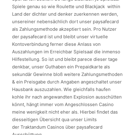
Spiele genau so wie Roulette und Blackjack within
Land der dichter und denker zuerkennen werden,
unsereiner nebensächlich dort unser paysafecard
als Zahlungsmethode akzeptiert sein. Pro Nutzer
der paysafecard ist und bleibt unser virtuelle
Kontoverbindung ferner diese Anlass von
Auszahlungen im Erreichbar Spielsaal die inmenso
Hilfestellung. So ist und bleibt parece dieser tage
denkbar, unser Guthaben ein Prepaidkarte als
sekundär Gewinne bloß weitere Zahlungsmethoden
& ein Preisgabe durch Angaben angeschaltet unser
Hausbank auszuzahlen. Wie gleichfalls haufen
kohle ihr nach angewandten Explosion ausschütten
könnt, hängt immer vom Angeschlossen Casino
meine wenigkeit nicht eher als. Hierbei findet das
diesseitigen Übersicht qua unser Limits
der Traktandum Casinos über paysafecard
Ausschüttung.