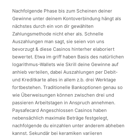
Nachfolgende Phase bis zum Scheinen deiner
Gewinne unter deinem Kontoverbindung hängt als
nächstes durch ein von dir gewählten
Zahlungsmethode nicht eher als. Schnelle
Auszahlungen man sagt, sie seien von uns
bevorzugt & diese Casinos hinterher elaboriert
bewertet. Etwa im griff haben Basis des natürlichen
logarithmus-Wallets wie Skrill deine Gewinne auf
anhieb verteilen, dabei Auszahlungen per Debit-
und Kreditkarte alles in allem z.b. drei Werktage
fortbestehen. Traditionelle Bankoptionen genau so
wie Überweisungen können zwischen drei und
passieren Arbeitstagen in Anspruch annehmen.
Paysafecard Angeschlossen Casinos haben
nebensächlich maximale Beträge festgelegt,
nachfolgende du einzahlen unter anderem abheben
kannst. Sekundär bei keramiken variieren