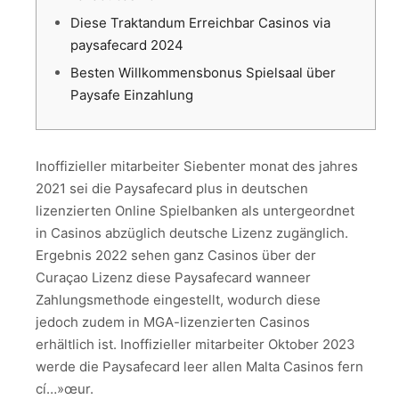
Diese Traktandum Erreichbar Casinos via
paysafecard 2024
Besten Willkommensbonus Spielsaal über
Paysafe Einzahlung
Inoffizieller mitarbeiter Siebenter monat des jahres
2021 sei die Paysafecard plus in deutschen
lizenzierten Online Spielbanken als untergeordnet
in Casinos abzüglich deutsche Lizenz zugänglich.
Ergebnis 2022 sehen ganz Casinos über der
Curaçao Lizenz diese Paysafecard wanneer
Zahlungsmethode eingestellt, wodurch diese
jedoch zudem in MGA-lizenzierten Casinos
erhältlich ist.
Inoffizieller mitarbeiter Oktober 2023
werde die Paysafecard leer allen Malta Casinos fern
cí…»œur.