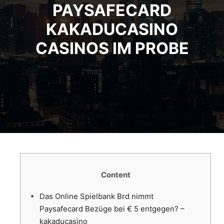
PAYSAFECARD
KAKADUCASINO
CASINOS IM PROBE
Content
Das Online Spielbank Brd nimmt
Paysafecard Bezüge bei € 5 entgegen? –
kakaducasino