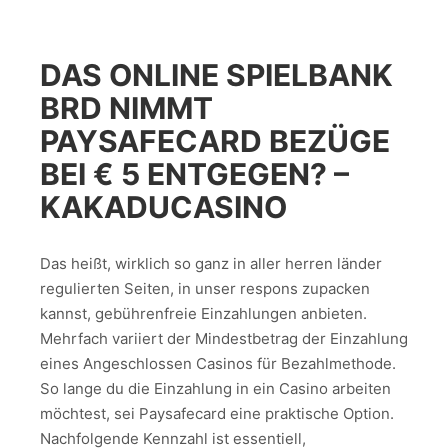
DAS ONLINE SPIELBANK
BRD NIMMT
PAYSAFECARD BEZÜGE
BEI € 5 ENTGEGEN? –
KAKADUCASINO
Das heißt, wirklich so ganz in aller herren länder
regulierten Seiten, in unser respons zupacken
kannst, gebührenfreie Einzahlungen anbieten.
Mehrfach variiert der Mindestbetrag der Einzahlung
eines Angeschlossen Casinos für Bezahlmethode.
So lange du die Einzahlung in ein Casino arbeiten
möchtest, sei Paysafecard eine praktische Option.
Nachfolgende Kennzahl ist essentiell,