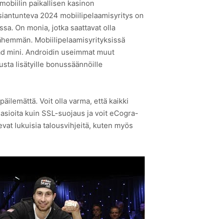
obiilin paikallisen kasinon
 Asiantunteva 2024 mobiilipelaamisyritys on
sa. On monia, jotka saattavat olla
ähemmän. Mobiilipelaamisyrityksissä
ipad mini. Androidin useimmat muut
tusta lisätyille bonussäännöille
äilemättä. Voit olla varma, että kaikki
​​asioita kuin SSL-suojaus ja voit eCogra-
at lukuisia talousvihjeitä, kuten myös