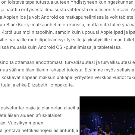
 on loistava tapa tutustua uuteen Yhdistyneen kuningaskunnan m
ja nauttia erityisestä ilmaisesta viihteestä edulliseen hintaan.
 Applen ios ja voit Android os matkapuhelimissa ja voit tableteis
un BlackBerry-matkapuhelimien kanssa, mutta niitä tulee yhä v
ne 4:stä uusimpiin tapoihin, samoin kuin upouusi Apple ipad ja 
lle parhaille mobiilipelaamisyrityksille ja yksityisille ilman talle
issä muualla kuin Android OS -puhelimissa ja tableteissa.
noita ottamaan ehdottomasti turvallisuutesi ja turvallisuutesi ep
 sinua säännellään läänin rahapelituloista. Etsimme myös sellaisia 
 koskevat nopean maksun uhkapeliyritysten verkkosivustot tukev
ortteja ja ehkä Elizabeth-lompakoita.
 palveluntarjoajia ja planeetan alueilla
ä eteläisen alueen afrikkalaiset
mmän. Vuosikymmenen
 johtava nettikasinojesi asiantuntija