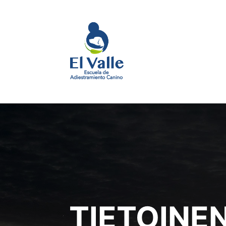
TIETOINEN