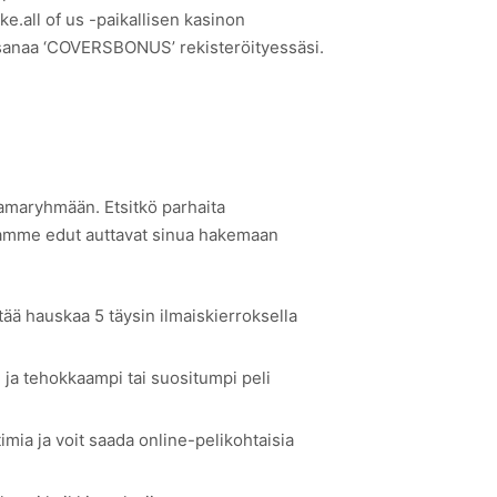
e.all of us -paikallisen kasinon
alasanaa ‘COVERSBONUS’ rekisteröityessäsi.
atamaryhmään. Etsitkö parhaita
joamamme edut auttavat sinua hakemaan
tää hauskaa 5 täysin ilmaiskierroksella
i ja tehokkaampi tai suositumpi peli
a ja voit saada online-pelikohtaisia ​​