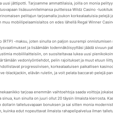
uusi jättipotti. Tarjoamme ammattilaisia, joilla on monia pelityy
lletusvapaan lisäsuunnitelmansa puitteissa Wildz Casino -luokituk
inomaisen pelitajun tarjoamalla joukon korkealaatuisia pelejä ja 
än muu mobiilipelaamislaitos on edes lähellä Regal Winner Casin
ro (RTP) -maksu, joten sinulla on paljon suurempi onnistumisen r
tysvaatimukset ja lisäämään todennäköisyyttäsi jäädä sivuun pa
stimia mobiililaitteisiin, on suositeltavaa lukea uusi pienikokoine
ärtämään vedonlyöntiehdot, pelin rajoitukset ja muut etuun liitty
ollistavat progressiivisen, korkealaatuisen paikallisen kasinooh
ve-blackjackin, elävän ruletin, ja voit pelata baccarat-pelejä pare
omekaanikko tarjoaa enemmän vaihtoehtoja saada voittoja jokaise
inua, kun sinulla on juuri ollut 20 täysin ilmaista kierrosta. Kas
arin talletusvapaan bonuksen ja sai sitten monia modernista jä
, kuinka edut nopeuttavat ilmaista rahapelipalvelua ilman tallet