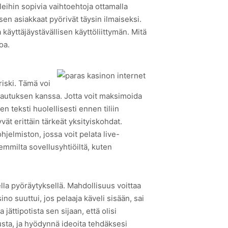
leihin sopivia vaihtoehtoja ottamalla
sen asiakkaat pyörivät täysin ilmaiseksi.
käyttäjäystävällisen käyttöliittymän. Mitä
oa.
iski. Tämä voi
lautuksen kanssa. Jotta voit maksimoida
n teksti huolellisesti ennen tiliin
vät erittäin tärkeät yksityiskohdat.
jelmiston, jossa voit pelata live-
mmilta sovellusyhtiöiltä, ​​kuten
lla pyöräytyksellä. Mahdollisuus voittaa
ino suuttui, jos pelaaja käveli sisään, sai
ttipotista sen sijaan, että olisi
usta, ja hyödynnä ideoita tehdäksesi