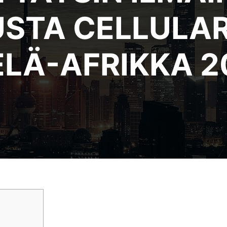
USTA CELLULAR
ELÄ-AFRIKKA 2