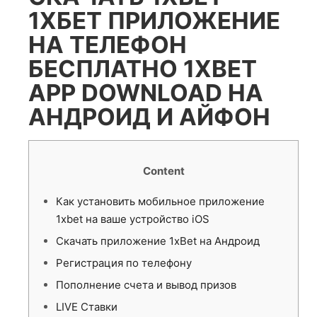
1ХБЕТ ПРИЛОЖЕНИЕ
НА ТЕЛЕФОН
БЕСПЛАТНО 1XBET
APP DOWNLOAD НА
АНДРОИД И АЙФОН
Content
Как установить мобильное приложение
1xbet на ваше устройство iOS
Скачать приложение 1xBet на Андроид
Регистрация по телефону
Пополнение счета и вывод призов
LIVE Ставки