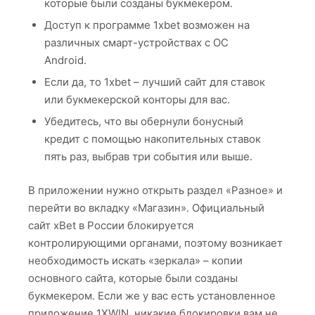
которые были созданы букмекером.
Доступ к программе 1xbet возможен на
различных смарт-устройствах с ОС
Android.
Если да, то 1xbet – лучший сайт для ставок
или букмекерской конторы для вас.
Убедитесь, что вы обернули бонусный
кредит с помощью накопительных ставок
пять раз, выбрав три события или выше.
В приложении нужно открыть раздел «Разное» и
перейти во вкладку «Магазин». Официальный
сайт xBet в России блокируется
контролирующими органами, поэтому возникает
необходимость искать «зеркала» – копии
основного сайта, которые были созданы
букмекером. Если же у вас есть установленное
приложение 1XWIN, никакие блокировки вам не