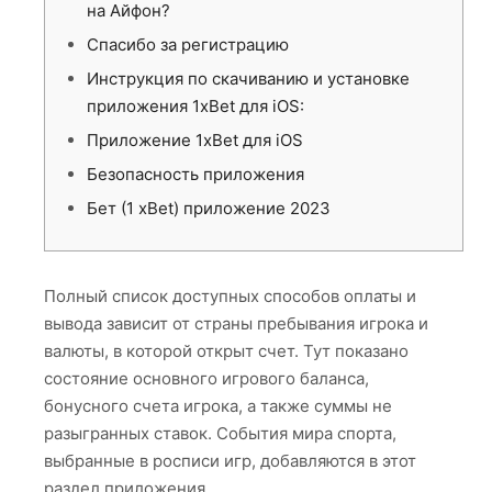
на Айфон?
Спасибо за регистрацию
Инструкция по скачиванию и установке
приложения 1xBet для iOS:
Приложение 1xBet для iOS
Безопасность приложения
Бет (1 xBet) приложение 2023
Полный список доступных способов оплаты и
вывода зависит от страны пребывания игрока и
валюты, в которой открыт счет. Тут показано
состояние основного игрового баланса,
бонусного счета игрока, а также суммы не
разыгранных ставок. События мира спорта,
выбранные в росписи игр, добавляются в этот
раздел приложения.