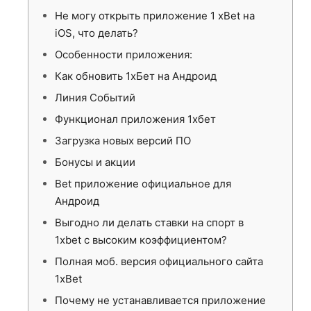
Не могу открыть приложение 1 xBet на
iOS, что делать?
Особенности приложения:
Как обновить 1хБет на Андроид
Линия Событий
Функционал приложения 1хбет
Загрузка новых версий ПО
Бонусы и акции
Bet приложение официальное для
Андроид
Выгодно ли делать ставки на спорт в
1xbet с высоким коэффициентом?
Полная моб. версия официального сайта
1xBet
Почему не устанавливается приложение