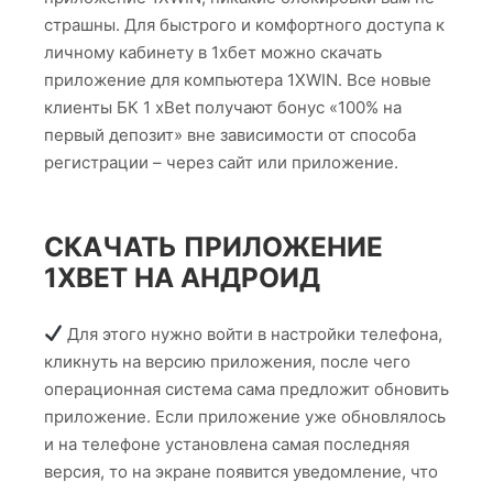
страшны. Для быстрого и комфортного доступа к
личному кабинету в 1хбет можно скачать
приложение для компьютера 1XWIN. Все новые
клиенты БК 1 xBet получают бонус «100% на
первый депозит» вне зависимости от способа
регистрации – через сайт или приложение.
СКАЧАТЬ ПРИЛОЖЕНИЕ
1XBET НА АНДРОИД
Для этого нужно войти в настройки телефона,
кликнуть на версию приложения, после чего
операционная система сама предложит обновить
приложение. Если приложение уже обновлялось
и на телефоне установлена самая последняя
версия, то на экране появится уведомление, что