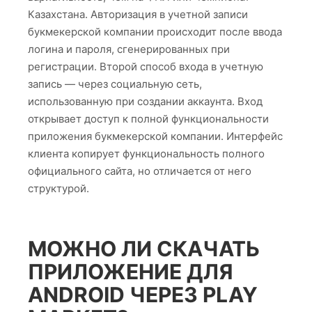
Казахстана. Авторизация в учетной записи
букмекерской компании происходит после ввода
логина и пароля, сгенерированных при
регистрации. Второй способ входа в учетную
запись — через социальную сеть,
использованную при создании аккаунта. Вход
открывает доступ к полной функциональности
приложения букмекерской компании. Интерфейс
клиента копирует функциональность полного
официального сайта, но отличается от него
структурой.
МОЖНО ЛИ СКАЧАТЬ
ПРИЛОЖЕНИЕ ДЛЯ
ANDROID ЧЕРЕЗ PLAY