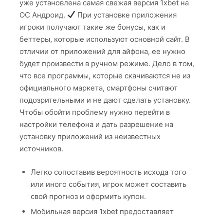
уже установлена самая свежая версия 1xbet на
ОС Андроид.
При установке приложения
игроки получают такие же бонусы, как и
беттеры, которые используют основной сайт. В
отличии от приложений для айфона, ее нужно
будет произвести в ручном режиме. Дело в том,
что все программы, которые скачиваются не из
официального маркета, смартфоны считают
подозрительными и не дают сделать установку.
Чтобы обойти проблему нужно перейти в
настройки телефона и дать разрешение на
установку приложений из неизвестных
источников.
Легко сопоставив вероятность исхода того
или иного события, игрок может составить
свой прогноз и оформить купон.
Мобильная версия 1xbet предоставляет