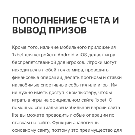
ПОПОЛНЕНИЕ СЧЕТА И
ВЫВОД ПРИЗОВ
Кроме того, наличие мобильного приложения
1xbet для устройств Android и iOS делает игру
беспрепятственной для игроков. Игроки могут
находиться в любой точке мира, проводить
финансовые операции, делать прогнозы и ставки
на любимые спортивные события или игры. Им
не нужно иметь доступ к компьютеру, чтобы
играть в игры на официальном сайте 1xbet. С
помощью специальной мобильной версии сайта
lite вы можете проводить любые операции по
ставкам на сайте. Функции аналогичны
основному сайту, поэтому это преимущество для