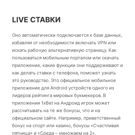
LIVE СТАВКИ
Оно автоматически подключается к базе данных,
избавляя от необходимости включать VPN или
искать рабочую альтернативную страницу. Как
пользоваться мобильным порталом или скачать
приложение, какие функции они поддерживают и
как делать ставки с телефона, поможет узнать
это руководство. Это официальное мобильное
приложение для Android устройств одного из
лидеров рейтинга мировых букмекеров. В
приложении 1xBet на Андроид игрок может
рассчитывать на те же бонусы, что и на
официальном сайте. Например, приветственный
бонус на спорт или казино, бонусы «Счастливая
пятница» и «Среда – умножаем на 2»,