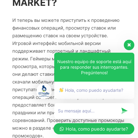
MARKET?
И теперь вы можете приступить к проведению
финансовых операций, просмотру ставок или
размещению ставок на своем устройстве.
Игровой интерфейс мобильной версии
поддерживает портретный и ландшафтный
режим. Геймеры могут выбрать тот режим
Nuestro equipo de soporte está aquí
просмотра, который им больше нравится, когда
para responder sus interrogantes.
Pregúntenos!
они делают ставки. После того как вы успешно
скачали мобильную версию 1xbet, вы можете
приступать к ставкам и проведению финансовых
Hola, como puedo ayudarte?
операций со своего счета. Кроме этого, 1хБет
предоставляет бонусы на день рождения, другие
праздники или приурочены к старту крупных
соревнований. Проверить доступные промокоды
можно в разделе «Promo» – «Витрина
Hola, como puedo ayudarte?
промокодов».