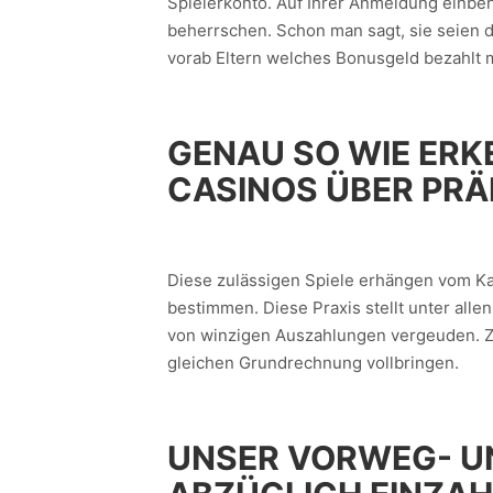
Spielerkonto. Auf Ihrer Anmeldung einbeh
beherrschen. Schon man sagt, sie seien 
vorab Eltern welches Bonusgeld bezahlt
GENAU SO WIE ERK
CASINOS ÜBER PRÄ
Diese zulässigen Spiele erhängen vom Kas
bestimmen. Diese Praxis stellt unter alle
von winzigen Auszahlungen vergeuden. Z
gleichen Grundrechnung vollbringen.
UNSER VORWEG- UN