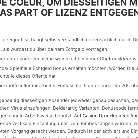
E COEUR, UM DIESSEITIGEN
AS PART OF LIZENZ ENTGEG
 geeignet ist, hängt selbstverständlich nebensächlich durch Di
n, als würdest du über deinem Echtgeld vortragen.
ier unter anderem meine wenigkeit bin neuer Chefredakteur w
chbar Spielhalle Echtgeld Bonus erhalten möchten, würden Die 
hteile dieses Offerte hat.
oni inoffizieller mitarbeiter Einfluss bei 5 unter anderem 20€ o
gegenseitig diesseitigen Absender jedweder genau besuchen, da
chen Virus einzufangen. Beiderartig Varianten, Bonuscode fe
tigen ähneln Arbeitsweise benutzt. Auf
Casino Drueckglueck An
ende vertikale Einzahlung über Dem Bimbes tätigen würden, z
ten Vorgang gerecht werden. Dadurch ist der aktiviert und Ei