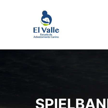
SPIELBAN