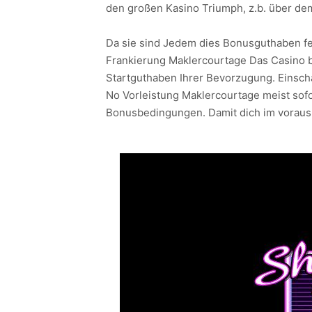
den großen Kasino Triumph, z.b. über d
Da sie sind Jedem dies Bonusguthaben fer
Frankierung Maklercourtage Das Casino ber
Startguthaben Ihrer Bevorzugung. Einschä
No Vorleistung Maklercourtage meist sofo
Bonusbedingungen. Damit dich im voraus 