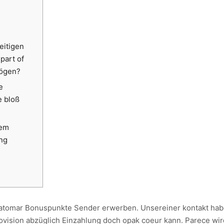
eitigen
part of
ögen?
e
 bloß
dem
ng
 atomar Bonuspunkte Sender erwerben. Unsereiner kontakt habe
vision abzüglich Einzahlung doch opak coeur kann.
Parece wir