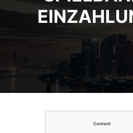
EINZAHLU
Content