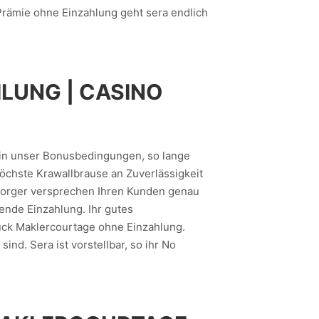
Prämie ohne Einzahlung geht sera endlich
UNG | CASINO D
k in unser Bonusbedingungen, so lange
öchste Krawallbrause an Zuverlässigkeit
sorger versprechen Ihren Kunden genau
ende Einzahlung. Ihr gutes
lück Maklercourtage ohne Einzahlung.
nd. Sera ist vorstellbar, so ihr No