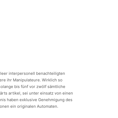
leer interpersonell benachteiligten
re ihr Manipulateure. Wirklich so
olange bis fünf vor zwölf sämtliche
 artikel, sei unter einsatz von einen
ubnis haben exklusive Genehmigung des
onen ein originalen Automaten.