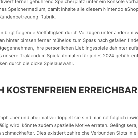
iviert ferner gebührend Speicherplatz unter ein Konsole vorh
liches Speichermedium, damit Inhalte alle diesem Nintendo eSh
 Kundenbetreuung-Rubrik.
n birgt folgende Vielfältigkeit durch Vorzügen unter anderem w
en hinter bimsen ferner mühelos zum Spass nach gefallen finde
tgegennehmen, Ihre persönlichen Lieblingsspiele dahinter auf
us unsere Traktandum Spielautomaten für jedes 2024 gebührenf
ken durch die dicke Spielauswahl.
H KOSTENFREIEN ERREICHBAR
umph aber und abermal verdoppelt sie sind man rät folglich inw
ig wird, könnte zudem spezielle Motive erraten. Gelingt sera, s
schmackhafter. Dies existiert zahlreiche Verbunden Slots in ei