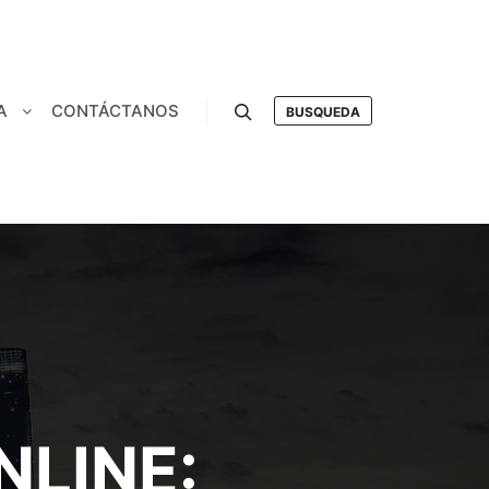
A
CONTÁCTANOS
BUSQUEDA
Buscar
LINE: