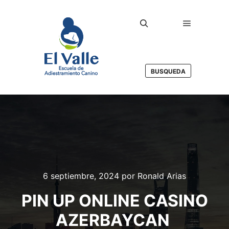
Menú princ
Buscar
BUSQUEDA
6 septiembre, 2024
por
Ronald Arias
PIN UP ONLINE CASINO
AZERBAYCAN ️