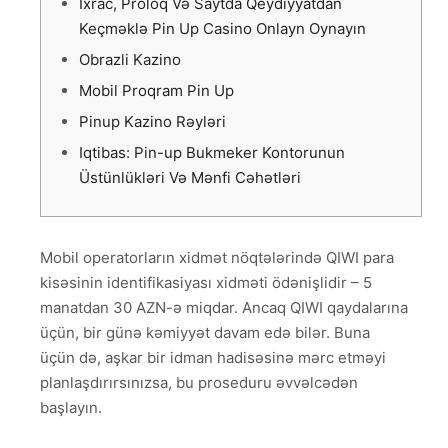
Ixrac, Proloq Və Saytda Qeydiyyatdan
Keçməklə Pin Up Casino Onlayn Oynayın
Obrazli Kazino
Mobil Proqram Pin Up
Pinup Kazino Rəyləri
Iqtibas: Pin-up Bukmeker Kontorunun
Üstünlükləri Və Mənfi Cəhətləri
Mobil operatorların xidmət nöqtələrində QIWI para
kisəsinin identifikasiyası xidməti ödənişlidir – 5
manatdan 30 AZN-ə miqdar. Ancaq QIWI qaydalarına
üçün, bir günə kəmiyyət davam edə bilər. Buna
üçün də, aşkar bir idman hadisəsinə mərc etməyi
planlaşdırırsınızsa, bu proseduru əvvəlcədən
başlayın.