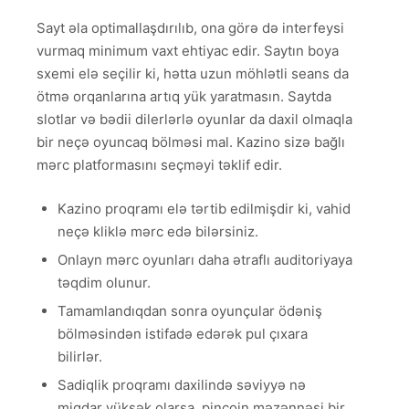
Sayt əla optimallaşdırılıb, ona görə də interfeysi
vurmaq minimum vaxt ehtiyac edir. Saytın boya
sxemi elə seçilir ki, hətta uzun möhlətli seans da
ötmə orqanlarına artıq yük yaratmasın. Saytda
slotlar və bədii dilerlərlə oyunlar da daxil olmaqla
bir neçə oyuncaq bölməsi mal. Kazino sizə bağlı
mərc platformasını seçməyi təklif edir.
Kazino proqramı elə tərtib edilmişdir ki, vahid
neçə kliklə mərc edə bilərsiniz.
Onlayn mərc oyunları daha ətraflı auditoriyaya
təqdim olunur.
Tamamlandıqdan sonra oyunçular ödəniş
bölməsindən istifadə edərək pul çıxara
bilirlər.
Sadiqlik proqramı daxilində səviyyə nə
miqdar yüksək olarsa, pincoin məzənnəsi bir