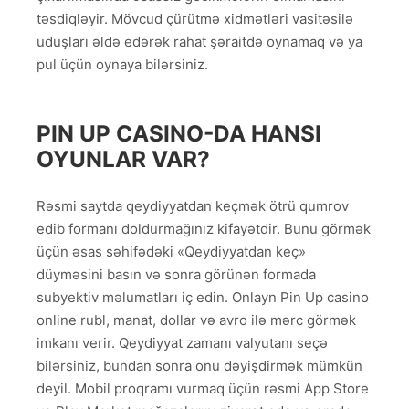
təsdiqləyir. Mövcud çürütmə xidmətləri vasitəsilə
uduşları əldə edərək rahat şəraitdə oynamaq və ya
pul üçün oynaya bilərsiniz.
PIN UP CASINO-DA HANSI
OYUNLAR VAR?
Rəsmi saytda qeydiyyatdan keçmək ötrü qumrov
edib formanı doldurmağınız kifayətdir. Bunu görmək
üçün əsas səhifədəki «Qeydiyyatdan keç»
düyməsini basın və sonra görünən formada
subyektiv məlumatları iç edin. Onlayn Pin Up casino
online rubl, manat, dollar və avro ilə mərc görmək
imkanı verir. Qeydiyyat zamanı valyutanı seçə
bilərsiniz, bundan sonra onu dəyişdirmək mümkün
deyil. Mobil proqramı vurmaq üçün rəsmi App Store