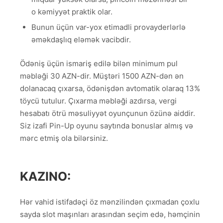
o kəmiyyət praktik olar.
Bunun üçün var-yox etimadli provayderlərlə
əməkdaşlıq eləmək vacibdir.
Ödəniş üçün ismariş edilə bilən minimum pul
məbləği 30 AZN-dir. Müştəri 1500 AZN-dən ən
dolanacaq çıxarsa, ödənişdən avtomatik olaraq 13%
töycü tutulur. Çıxarma məbləği azdırsa, vergi
hesabatı ötrü məsuliyyət oyunçunun özünə aiddir.
Siz izafi Pin-Up oyunu saytında bonuslar almış və
mərc etmiş ola bilərsiniz.
KAZINO:
Hər vahid istifadəçi öz mənzilindən çıxmadan çoxlu
sayda slot maşınları arasından seçim edə, həmçinin