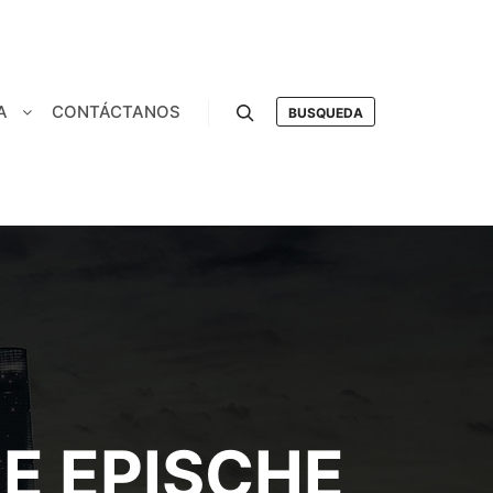
A
CONTÁCTANOS
BUSQUEDA
Buscar
E EPISCHE