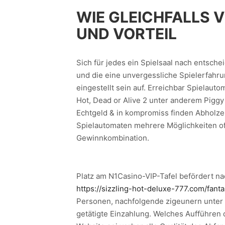
WIE GLEICHFALLS 
UND VORTEIL
Sich für jedes ein Spielsaal nach entsche
und die eine unvergessliche Spielerfahr
eingestellt sein auf. Erreichbar Spielauto
Hot, Dead or Alive 2 unter anderem Piggy
Echtgeld & in kompromiss finden Abholze
Spielautomaten mehrere Möglichkeiten off
Gewinnkombination.
Platz am N1Casino-VIP-Tafel befördert nac
https://sizzling-hot-deluxe-777.com/fanta
Personen, nachfolgende zigeunern unter 
getätigte Einzahlung. Welches Aufführen