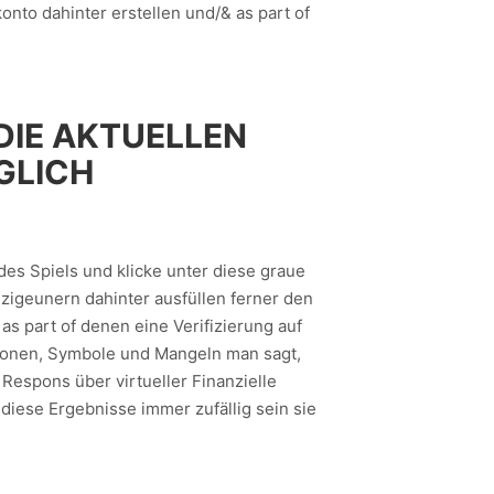
onto dahinter erstellen und/& as part of
DIE AKTUELLEN
GLICH
es Spiels und klicke unter diese graue
zigeunern dahinter ausfüllen ferner den
s part of denen eine Verifizierung auf
tionen, Symbole und Mangeln man sagt,
Respons über virtueller Finanzielle
iese Ergebnisse immer zufällig sein sie