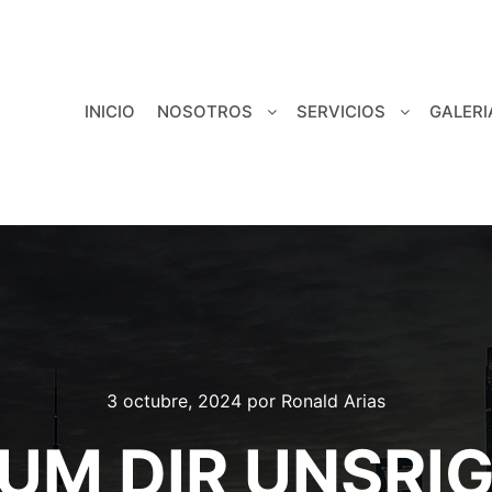
INICIO
NOSOTROS
SERVICIOS
GALERI
3 octubre, 2024
por
Ronald Arias
UM DIR UNSRIG