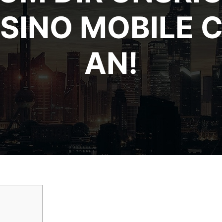
SINO MOBILE C
AN!