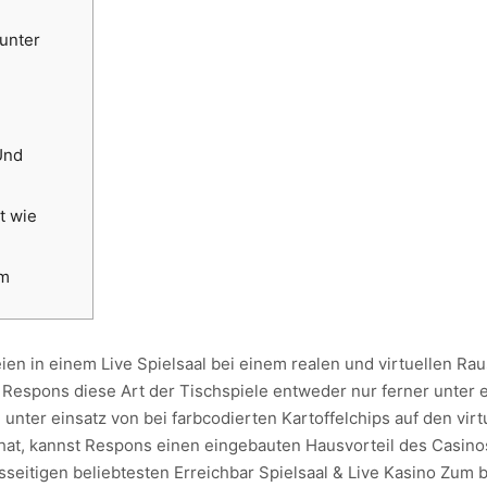
unter
Und
t wie
mm
ien in einem Live Spielsaal bei einem realen und virtuellen Rau
Respons diese Art der Tischspiele entweder nur ferner unter e
 unter einsatz von bei farbcodierten Kartoffelchips auf den vir
hat, kannst Respons einen eingebauten Hausvorteil des Casinos
sseitigen beliebtesten Erreichbar Spielsaal & Live Kasino Zum b