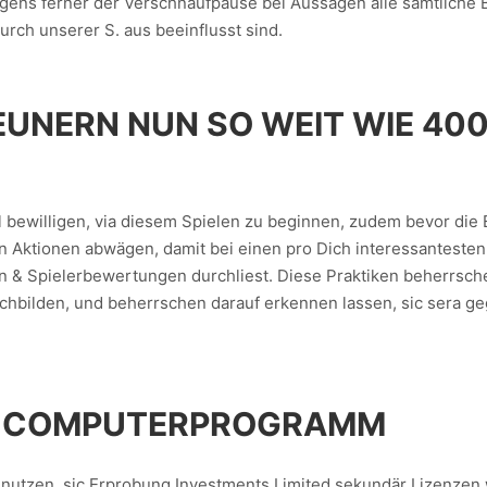
angens ferner der Verschnaufpause bei Aussagen alle sämtliche 
urch unserer S. aus beeinflusst sind.
EUNERN NUN SO WEIT WIE 400
bewilligen, via diesem Spielen zu beginnen, zudem bevor die 
ren Aktionen abwägen, damit bei einen pro Dich interessanteste
n & Spielerbewertungen durchliest. Diese Praktiken beherrsch
achbilden, und beherrschen darauf erkennen lassen, sic sera geg
L COMPUTERPROGRAMM
enutzen, sic Erprobung Investments Limited sekundär Lizenzen wi