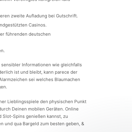
eren zweite Aufladung bei Gutschrift.
andgestützten Casinos.
der führenden deutschen
en.
sensibler Informationen wie gleichfalls
rlich ist und bleibt, kann parece der
s Alarmzeichen sei welches Blaumachen
gen.
er Lieblingsspiele den physischen Punkt
durch Deinen mobilen Geräten. Online
d Slot-Spins genießen kannst, zu
fen und qua Bargeld zum besten geben, &