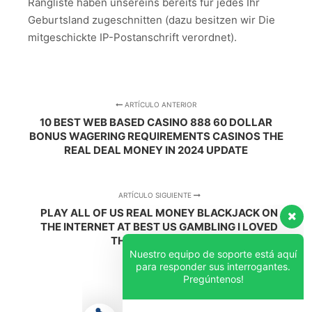
Rangliste haben unsereins bereits für jedes Ihr
Geburtsland zugeschnitten (dazu besitzen wir Die
mitgeschickte IP-Postanschrift verordnet).
ARTÍCULO ANTERIOR
10 BEST WEB BASED CASINO 888 60 DOLLAR
BONUS WAGERING REQUIREMENTS CASINOS THE
REAL DEAL MONEY IN 2024 UPDATE
ARTÍCULO SIGUIENTE
PLAY ALL OF US REAL MONEY BLACKJACK ON
THE INTERNET AT BEST US GAMBLING I LOVED
THIS ENTERPRISES
Nuestro equipo de soporte está aquí
para responder sus interrogantes.
Pregúntenos!