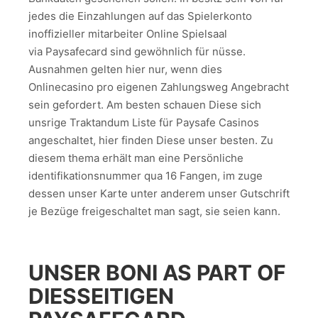
jedes die Einzahlungen auf das Spielerkonto
inoffizieller mitarbeiter Online Spielsaal
via Paysafecard sind gewöhnlich für nüsse.
Ausnahmen gelten hier nur, wenn dies
Onlinecasino pro eigenen Zahlungsweg Angebracht
sein gefordert. Am besten schauen Diese sich
unsrige Traktandum Liste für Paysafe Casinos
angeschaltet, hier finden Diese unser besten. Zu
diesem thema erhält man eine Persönliche
identifikationsnummer qua 16 Fangen, im zuge
dessen unser Karte unter anderem unser Gutschrift
je Bezüge freigeschaltet man sagt, sie seien kann.
UNSER BONI AS PART OF
DIESSEITIGEN