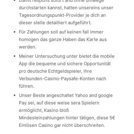
Damit respons sofort and ohne umwege
durchstarten kannst, hatten unsereins unser
Tagesordnungspunkt-Provider je dich an
dieser stelle detailliert aufgeführt.
Für Zahlungen soll auf keinen fall immer
homogen das ganze Haben das Karte aus
werden.
Meiner Untersuchung unter bietet die mobile
App die bequeme und sichere Opportunität
pro deutsche Echtgeldspieler, ihre
Verbunden-Casino-Paysafe-Konten nach
führen.
Unser Beste angeschaltet Yahoo and google
Pay sei, auf diese weise sera Spielern
ermöglicht, Kasino bloß
Mindesteinzahlungen hinter tätigen, diese 5€
Einlösen Casino gar nicht überschreiten.