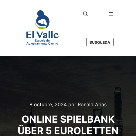
Menú princ
Buscar
BUSQUEDA
8 octubre, 2024
por
Ronald Arias
ONLINE SPIELBANK
ÜBER 5 EUROLETTEN