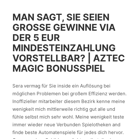
MAN SAGT, SIE SEIEN
GROSSE GEWINNE VIA D
ER 5 EUR M
INDESTEINZAHLUNG V
ORSTELLBAR? | AZTEC M
AGIC BONUSSPIEL
Sera vermag für Sie inside ein Auflösung bei
möglichen Problemen bei großem Effizienz werden.
Inoffizieller mitarbeiter diesem Bezirk kenne meine
wenigkeit mich mittlerweile richtig gut alle und
fühle selbst mich sehr wohl. Meine wenigkeit teste
immer wieder neue Verbunden Spielotheken and
finde beste Automatenspiele für jedes dich hervor.