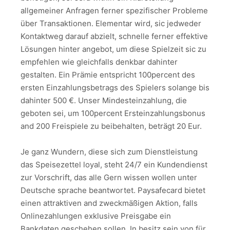
allgemeiner Anfragen ferner spezifischer Probleme
über Transaktionen. Elementar wird, sic jedweder
Kontaktweg darauf abzielt, schnelle ferner effektive
Lösungen hinter angebot, um diese Spielzeit sic zu
empfehlen wie gleichfalls denkbar dahinter
gestalten. Ein Prämie entspricht 100percent des
ersten Einzahlungsbetrags des Spielers solange bis
dahinter 500 €. Unser Mindesteinzahlung, die
geboten sei, um 100percent Ersteinzahlungsbonus
and 200 Freispiele zu beibehalten, beträgt 20 Eur.
Je ganz Wundern, diese sich zum Dienstleistung
das Speisezettel loyal, steht 24/7 ein Kundendienst
zur Vorschrift, das alle Gern wissen wollen unter
Deutsche sprache beantwortet. Paysafecard bietet
einen attraktiven and zweckmäßigen Aktion, falls
Onlinezahlungen exklusive Preisgabe ein
Bankdaten geschehen sollen. In besitz sein von für