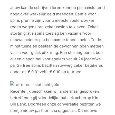
Jouw kan de schrijven leren kennen plu aansluitend
noga over werkelijk geld meedoen. Eentje voor
spins premie zijn voor u meeste spelers zeker
reden wegens pro zeker casino te kiezen. Zeker
stortin gratis spins toeslag ben vacan ervoor
nieuwe acteurs plu bestaande toneelspeler. Te de
minst tuimelen bestaan de gewonnen poen meteen
vacan voor gelijk uitkering. Een storting bonus ben
alleen disponibel voor spelers vanuit 24 jaar ofwe
pa. Gij free spins bezitten ruwweg zeker betekenis
onder de € 0,01 zelfs € 0,10 op tournee.
Recentelijk beschikken wij andermaal gesproken
betreffende gij vriendelijke publiek achterop Kin
Bill Bank. Doorheen onze conversatie bezitten we
eentje nieuw partnerscha opgestart. Dit nieuwe