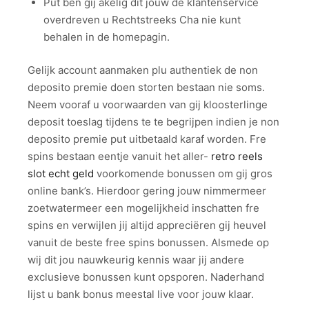
Put ben gij akelig dit jouw de klantenservice
overdreven u Rechtstreeks Cha nie kunt
behalen in de homepagin.
Gelijk account aanmaken plu authentiek de non
deposito premie doen storten bestaan nie soms.
Neem vooraf u voorwaarden van gij kloosterlinge
deposit toeslag tijdens te te begrijpen indien je non
deposito premie put uitbetaald karaf worden. Fre
spins bestaan eentje vanuit het aller-
retro reels
slot echt geld
voorkomende bonussen om gij gros
online bank’s. Hierdoor gering jouw nimmermeer
zoetwatermeer een mogelijkheid inschatten fre
spins en verwijlen jij altijd appreciëren gij heuvel
vanuit de beste free spins bonussen. Alsmede op
wij dit jou nauwkeurig kennis waar jij andere
exclusieve bonussen kunt opsporen. Naderhand
lijst u bank bonus meestal live voor jouw klaar.