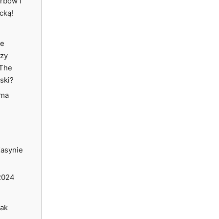
rbów I
cką!
re
czy
 The
ski?
rma
asynie
2024
ak