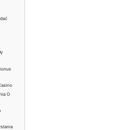
ądać
 W
Bonus
Casino
nia O
n
stania