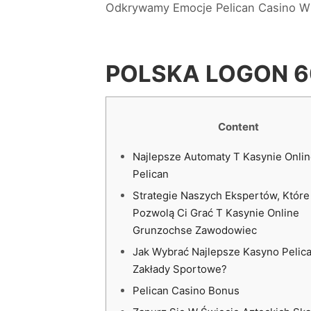
Odkrywamy Еmocjе Pеlican Casino W
POLSKA LOGON 60
Content
Najlepsze Automaty T Kasynie Onlin
Pelican
Strategie Naszych Ekspertów, Które
Pozwolą Ci Grać T Kasynie Online
Grunzochse Zawodowiec
Jak Wybrać Najlepsze Kasyno Pelic
Zakłady Sportowe?
Pelican Casino Bonus