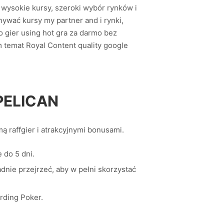
wysokie kursy, szeroki wybór rynków i
ywać kursy my partner and i rynki,
o gier using hot gra za darmo bez
 temat Royal Content quality google
PELICAN
 raffgier i atrakcyjnymi bonusami.
 do 5 dni.
nie przejrzeć, aby w pełni skorzystać
rding Poker.