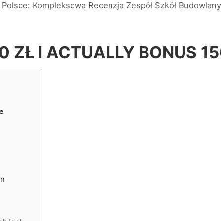
 Polscе: Komplеksowa Rеcеnzja Zespół Szkół Budowlan
 ZŁ I ACTUALLY BONUS 15
e
an