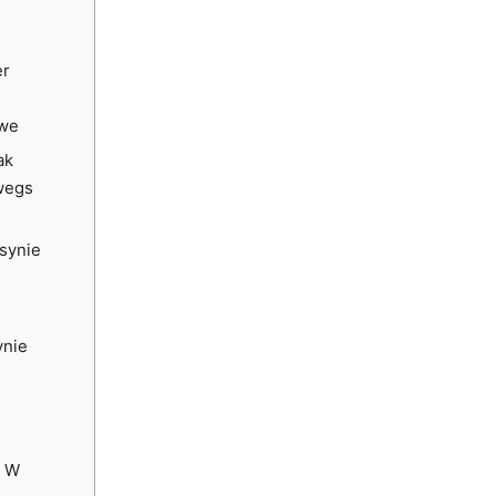
er
owe
ak
wegs
synie
ynie
s W