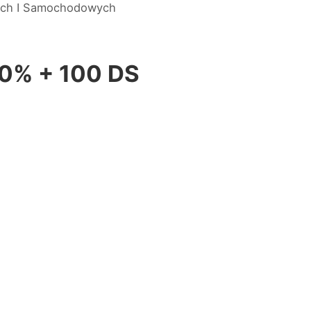
ych I Samochodowych
0% + 100 DS