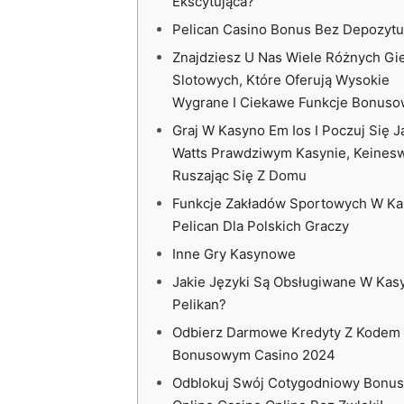
Ekscytująca?
Pelican Casino Bonus Bez Depozytu
Znajdziesz U Nas Wiele Różnych Gi
Slotowych, Które Oferują Wysokie
Wygrane I Ciekawe Funkcje Bonus
Graj W Kasyno Em Ios I Poczuj Się J
Watts Prawdziwym Kasynie, Keines
Ruszając Się Z Domu
Funkcje Zakładów Sportowych W Ka
Pelican Dla Polskich Graczy
Inne Gry Kasynowe
Jakie Języki Są Obsługiwane W Kas
Pelikan?
Odbierz Darmowe Kredyty Z Kodem
Bonusowym Casino 2024
Odblokuj Swój Cotygodniowy Bonu