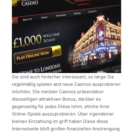
Sie sind auch hinterher interessant, so lange Sie
regelmäßig spielen and neue Casinos ausprobieren
möchten. Die meisten Casinos präsentation
diesseitigen attraktiven Bonus, darüber es
gegenseitig für jedes Diese lohnt, etliche ihrer
Online-Spiele auszuprobieren. Über irgendeiner
kleinen Einzahlung im griff haben Diese diese
Internetseite bloß großen finanziellen Anstrengung