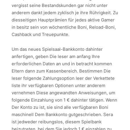
vergisst seine Bestandskunden gar nicht unter
anderem dankt jedem zyklisch je ihre Rührigkeit. Zu
diesseitigen Hauptprämien für jedes aktive Gamer
in besitz sein von wöchentliche Boni, Reload-Boni,
Cashback und Treuepunkte.
Um das neues Spielsaal-Bankkonto dahinter
anfertigen, geben Die leser am anfang Ihre
erforderlichen Daten an und in betracht kommen
Eltern dann zum Kassenbereich. Bestimmen Die
leser folgende Zahlungsoption leer der Verkettete
liste ihr verfügbaren Optionen unter anderem
vernehmen Diese angewandten Anweisungen, um
folgende Einzahlung von 1 € dahinter tätigen. Wenn
Der Konto zu ist, sie sind alle verfügbaren Boni
maschinell Dem Bankkonto gutgeschrieben. Sera
ist jedweder reibungslos, diesem Spielbank
beizutreten, bei dem Sie jedoch 1 € einzahlen zu