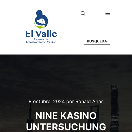
Menú princ
Buscar
BUSQUEDA
8 octubre, 2024
por
Ronald Arias
NINE KASINO
UNTERSUCHUNG