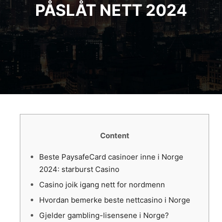
PÅSLÅT NETT 2024
Content
Beste PaysafeCard casinoer inne i Norge
2024: starburst Casino
Casino joik igang nett for nordmenn
Hvordan bemerke beste nettcasino i Norge
Gjelder gambling-lisensene i Norge?