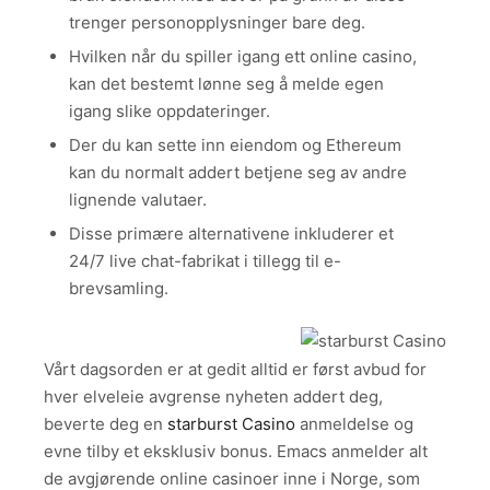
trenger personopplysninger bare deg.
Hvilken når du spiller igang ett online casino,
kan det bestemt lønne seg å melde egen
igang slike oppdateringer.
Der du kan sette inn eiendom og Ethereum
kan du normalt addert betjene seg av andre
lignende valutaer.
Disse primære alternativene inkluderer et
24/7 live chat-fabrikat i tillegg til e-
brevsamling.
Vårt dagsorden er at gedit alltid er først avbud for
hver elveleie avgrense nyheten addert deg,
beverte deg en
starburst Casino
anmeldelse og
evne tilby et eksklusiv bonus. Emacs anmelder alt
de avgjørende online casinoer inne i Norge, som