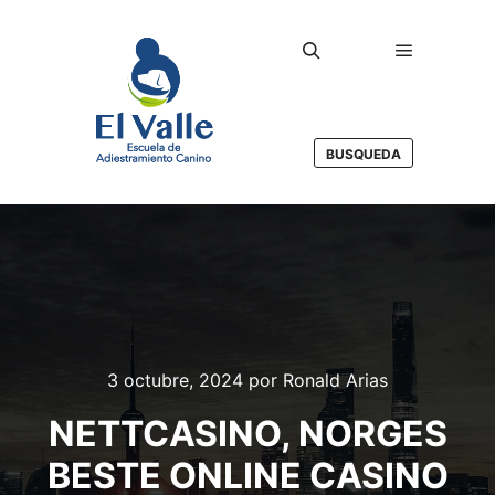
Menú princ
Buscar
BUSQUEDA
3 octubre, 2024
por
Ronald Arias
NETTCASINO, NORGES
BESTE ONLINE CASINO