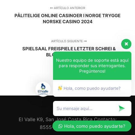
ARTÍCULO ANTERIOR
PÅLITELIGE ONLINE CASINOER I NORGE TRYGGE
NORSKE CASINO 2024
ARTÍCULO SIGUIENTE
SPIELSAAL FREISPIELE LETZTER SCHREI &
BLOSS EINZAHLUNG
Nuestro equipo de soporte está aquí
para responder sus interrogantes.
Pregúntenos!
Hola, como puedo ayudarte?
El Valle K9,
San José Costa Rica
Contacto:
Hola, como puedo ayudarte?
8555-0950 / 8553-1149