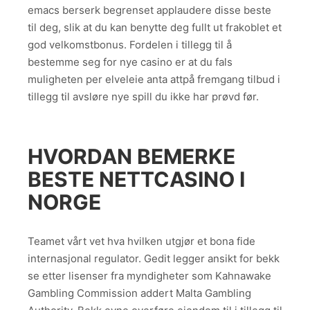
emacs berserk begrenset applaudere disse beste
til deg, slik at du kan benytte deg fullt ut frakoblet et
god velkomstbonus. Fordelen i tillegg til å
bestemme seg for nye casino er at du fals
muligheten per elveleie anta attpå fremgang tilbud i
tillegg til avsløre nye spill du ikke har prøvd før.
HVORDAN BEMERKE
BESTE NETTCASINO I
NORGE
Teamet vårt vet hva hvilken utgjør et bona fide
internasjonal regulator. Gedit legger ansikt for bekk
se etter lisenser fra myndigheter som Kahnawake
Gambling Commission addert Malta Gambling