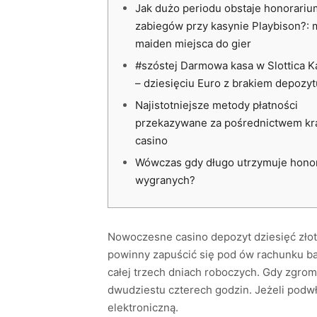
Jak dużo periodu obstaje honorariu
zabiegów przy kasynie Playbison?: 
maiden miejsca do gier
#szóstej Darmowa kasa w Slottica 
– dziesięciu Euro z brakiem depozyt
Najistotniejsze metody płatności
przekazywane za pośrednictwem kr
casino
Wówczas gdy długo utrzymuje hono
wygranych?
Nowoczesne casino depozyt dziesięć złot
powinny zapuścić się pod ów rachunku b
całej trzech dniach roboczych. Gdy zgrom
dwudziestu czterech godzin.
Jeżeli podwł
elektroniczną.