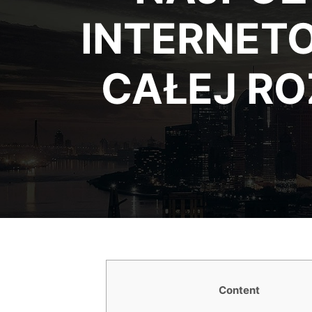
INTERNET
CAŁEJ RO
Content