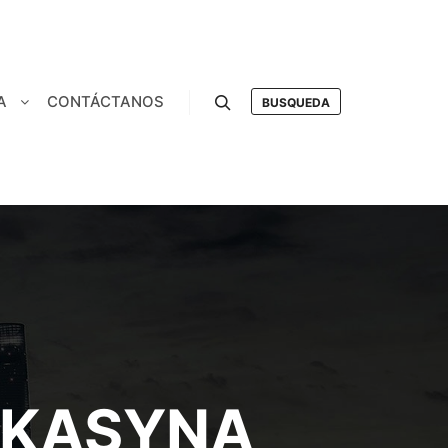
A
CONTÁCTANOS
BUSQUEDA
Buscar
 KASYNA