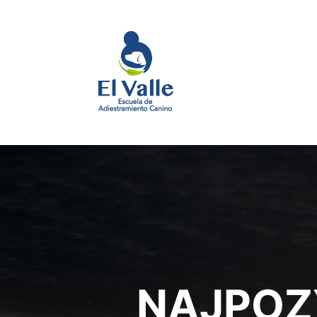
NAJPOZ