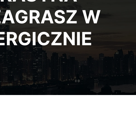
ZAGRASZ W
ERGICZNIE