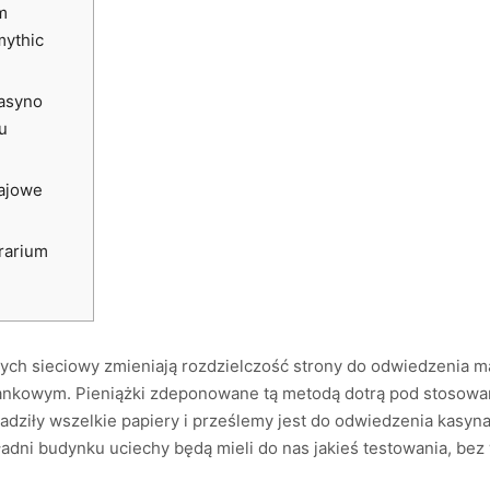
m
mythic
Kasyno
u
ajowe
rarium
ych sieciowy zmieniają rozdzielczość strony do odwiedzenia m
ankowym. Pieniążki zdeponowane tą metodą dotrą pod stosowa
adziły wszelkie papiery i prześlemy jest do odwiedzenia kasyna
adni budynku uciechy będą mieli do nas jakieś testowania, bez