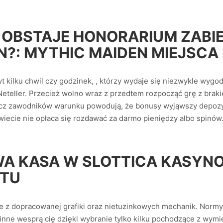
U OBSTAJE HONORARIUM ZABI
N?: MYTHIC MAIDEN MIEJSCA 
t kilku chwil czy godzinek, , którzy wydaje się niezwykle wyg
 Neteller. Przecież wolno wraz z przedtem rozpocząć grę z brak
ecz zawodników warunku powodują, że bonusy wyjąwszy depozy
iecie nie opłaca się rozdawać za darmo pieniędzy albo spinów
 KASA W SLOTTICA KASYNO –
YTU
e z dopracowanej grafiki oraz nietuzinkowych mechanik. Normy 
 inne wesprą cię dzięki wybranie tylko kilku pochodzące z wymi