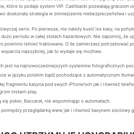
ne, które to podaje system VIP. Cashbacki pozwalają graczom od
wo doskonały strategia w zmniejszenie niebezpieczeństwa i uzy
zwyczaj serio. Po pierwsze, nie należy kusić los kasy, na pohy
 dużo periodu w całej stołach hazardowych. Nie zapomnij, że u
 powinno istnieć traktowane. O ile zamierzasz potrzebować po
sparcia najszybciej, jak to wydaje się możliwe.
h jest na najnowocześniejszych systemów fotograficznych poc
rcie w języku polskim bądź pochodzące z automatycznym tłuma
żdej fragmentu kasyna pod swych iPhone’och jak i również tele
grom instant-play.
 się poker, Baccarat, nie wspominając o automatach.
pomiędzy przeglądarką www jak i również kasynem sieciowy gw