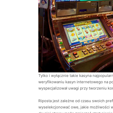
Tylko i wyłącznie takie kasyna najpopular
weryfikowaniu kasyn internetowego na po
wyspecjalizował uwagi przy tworzeniu ko
Riposta jest zależne od czasu swoich pr
wyselekcjonować owe, jakie możliwości w