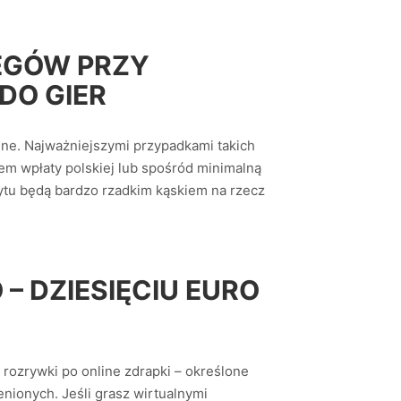
EGÓW PRZY
DO GIER
odne. Najważniejszymi przypadkami takich
iem wpłaty polskiej lub spośród minimalną
tu będą bardzo rzadkim kąskiem na rzecz
.
 DZIESIĘCIU EURO
rozrywki po online zdrapki – określone
enionych. Jeśli grasz wirtualnymi