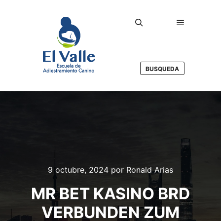
Menú princ
Buscar
BUSQUEDA
9 octubre, 2024
por
Ronald Arias
MR BET KASINO BRD
VERBUNDEN ZUM