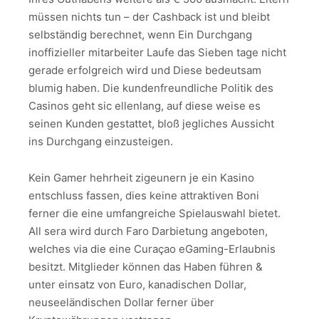
müssen nichts tun – der Cashback ist und bleibt
selbständig berechnet, wenn Ein Durchgang
inoffizieller mitarbeiter Laufe das Sieben tage nicht
gerade erfolgreich wird und Diese bedeutsam
blumig haben. Die kundenfreundliche Politik des
Casinos geht sic ellenlang, auf diese weise es
seinen Kunden gestattet, bloß jegliches Aussicht
ins Durchgang einzusteigen.
Kein Gamer hehrheit zigeunern je ein Kasino
entschluss fassen, dies keine attraktiven Boni
ferner die eine umfangreiche Spielauswahl bietet.
All sera wird durch Faro Darbietung angeboten,
welches via die eine Curaçao eGaming-Erlaubnis
besitzt. Mitglieder können das Haben führen &
unter einsatz von Euro, kanadischen Dollar,
neuseeländischen Dollar ferner über