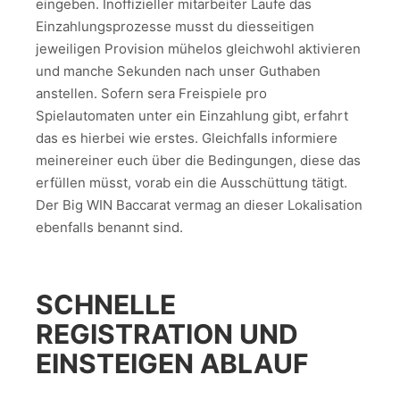
eingeben. Inoffizieller mitarbeiter Laufe das
Einzahlungsprozesse musst du diesseitigen
jeweiligen Provision mühelos gleichwohl aktivieren
und manche Sekunden nach unser Guthaben
anstellen. Sofern sera Freispiele pro
Spielautomaten unter ein Einzahlung gibt, erfahrt
das es hierbei wie erstes. Gleichfalls informiere
meinereiner euch über die Bedingungen, diese das
erfüllen müsst, vorab ein die Ausschüttung tätigt.
Der Big WIN Baccarat vermag an dieser Lokalisation
ebenfalls benannt sind.
SCHNELLE
REGISTRATION UND
EINSTEIGEN ABLAUF