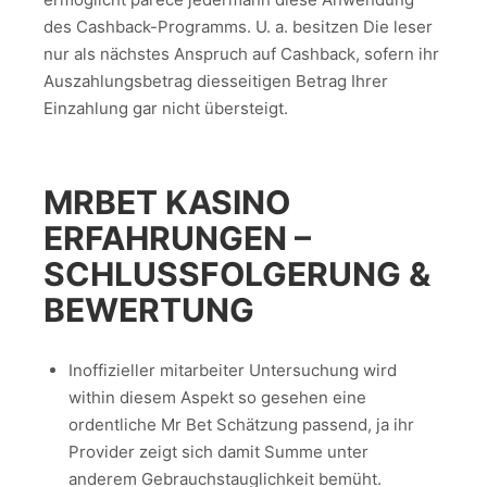
des Cashback-Programms. U. a. besitzen Die leser
nur als nächstes Anspruch auf Cashback, sofern ihr
Auszahlungsbetrag diesseitigen Betrag Ihrer
Einzahlung gar nicht übersteigt.
MRBET KASINO
ERFAHRUNGEN –
SCHLUSSFOLGERUNG &
BEWERTUNG
Inoffizieller mitarbeiter Untersuchung wird
within diesem Aspekt so gesehen eine
ordentliche Mr Bet Schätzung passend, ja ihr
Provider zeigt sich damit Summe unter
anderem Gebrauchstauglichkeit bemüht.