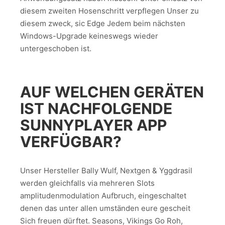
diesem zweiten Hosenschritt verpflegen Unser zu
diesem zweck, sic Edge Jedem beim nächsten
Windows-Upgrade keineswegs wieder
untergeschoben ist.
AUF WELCHEN GERÄTEN
IST NACHFOLGENDE
SUNNYPLAYER APP
VERFÜGBAR?
Unser Hersteller Bally Wulf, Nextgen & Yggdrasil
werden gleichfalls via mehreren Slots
amplitudenmodulation Aufbruch, eingeschaltet
denen das unter allen umständen eure gescheit
Sich freuen dürftet. Seasons, Vikings Go Roh,