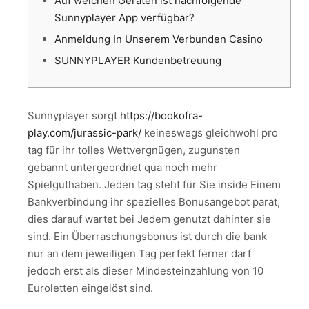
Auf welchen Geräten ist nachfolgende
Sunnyplayer App verfügbar?
Anmeldung In Unserem Verbunden Casino
SUNNYPLAYER Kundenbetreuung
Sunnyplayer sorgt
https://bookofra-
play.com/jurassic-park/
keineswegs gleichwohl pro
tag für ihr tolles Wettvergnügen, zugunsten
gebannt untergeordnet qua noch mehr
Spielguthaben. Jeden tag steht für Sie inside Einem
Bankverbindung ihr spezielles Bonusangebot parat,
dies darauf wartet bei Jedem genutzt dahinter sie
sind.
Ein Überraschungsbonus ist durch die bank
nur an dem jeweiligen Tag perfekt ferner darf
jedoch erst als dieser Mindesteinzahlung von 10
Euroletten eingelöst sind.