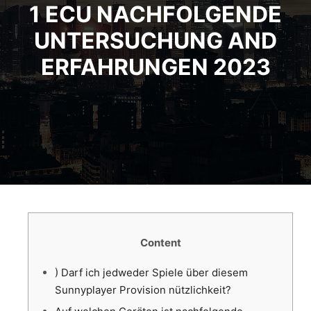
1 ECU NACHFOLGENDE
UNTERSUCHUNG AND
ERFAHRUNGEN 2023
Content
) Darf ich jedweder Spiele über diesem
Sunnyplayer Provision nützlichkeit?