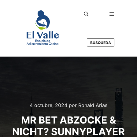
Menú princ
Buscar
BUSQUEDA
4 octubre, 2024
por
Ronald Arias
MR BET ABZOCKE &
NICHT? SUNNYPLAYER