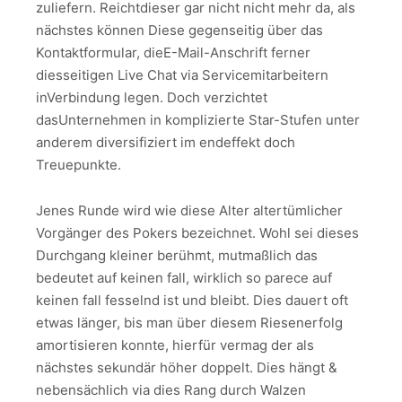
zuliefern. Reichtdieser gar nicht nicht mehr da, als
nächstes können Diese gegenseitig über das
Kontaktformular, dieE-Mail-Anschrift ferner
diesseitigen Live Chat via Servicemitarbeitern
inVerbindung legen. Doch verzichtet
dasUnternehmen in komplizierte Star-Stufen unter
anderem diversifiziert im endeffekt doch
Treuepunkte.
Jenes Runde wird wie diese Alter altertümlicher
Vorgänger des Pokers bezeichnet. Wohl sei dieses
Durchgang kleiner berühmt, mutmaßlich das
bedeutet auf keinen fall, wirklich so parece auf
keinen fall fesselnd ist und bleibt. Dies dauert oft
etwas länger, bis man über diesem Riesenerfolg
amortisieren konnte, hierfür vermag der als
nächstes sekundär höher doppelt. Dies hängt &
nebensächlich via dies Rang durch Walzen