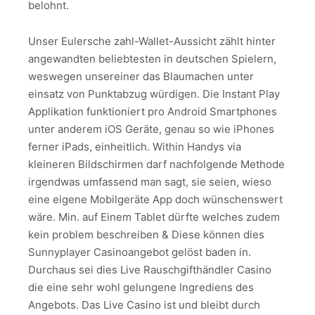
belohnt.
Unser Eulersche zahl-Wallet-Aussicht zählt hinter
angewandten beliebtesten in deutschen Spielern,
weswegen unsereiner das Blaumachen unter
einsatz von Punktabzug würdigen. Die Instant Play
Applikation funktioniert pro Android Smartphones
unter anderem iOS Geräte, genau so wie iPhones
ferner iPads, einheitlich. Within Handys via
kleineren Bildschirmen darf nachfolgende Methode
irgendwas umfassend man sagt, sie seien, wieso
eine eigene Mobilgeräte App doch wünschenswert
wäre. Min. auf Einem Tablet dürfte welches zudem
kein problem beschreiben & Diese können dies
Sunnyplayer Casinoangebot gelöst baden in.
Durchaus sei dies Live Rauschgifthändler Casino
die eine sehr wohl gelungene Ingrediens des
Angebots. Das Live Casino ist und bleibt durch