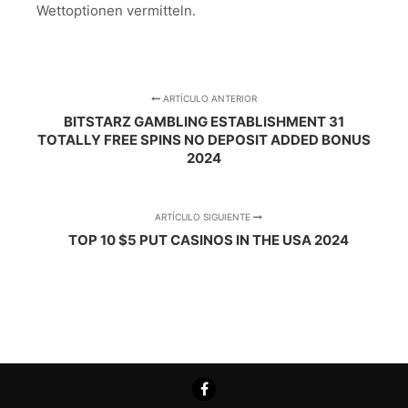
Wettoptionen vermitteln.
ARTÍCULO ANTERIOR
BITSTARZ GAMBLING ESTABLISHMENT 31
TOTALLY FREE SPINS NO DEPOSIT ADDED BONUS
2024
ARTÍCULO SIGUIENTE
TOP 10 $5 PUT CASINOS IN THE USA 2024