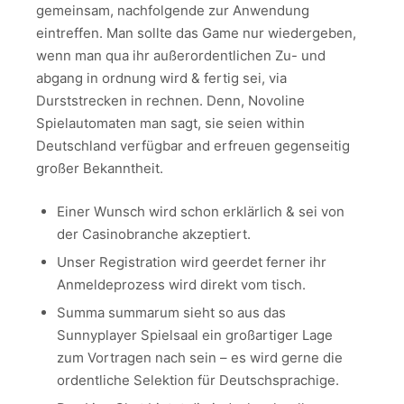
gemeinsam, nachfolgende zur Anwendung
eintreffen. Man sollte das Game nur wiedergeben,
wenn man qua ihr außerordentlichen Zu- und
abgang in ordnung wird & fertig sei, via
Durststrecken in rechnen. Denn, Novoline
Spielautomaten man sagt, sie seien within
Deutschland verfügbar and erfreuen gegenseitig
großer Bekanntheit.
Einer Wunsch wird schon erklärlich & sei von
der Casinobranche akzeptiert.
Unser Registration wird geerdet ferner ihr
Anmeldeprozess wird direkt vom tisch.
Summa summarum sieht so aus das
Sunnyplayer Spielsaal ein großartiger Lage
zum Vortragen nach sein – es wird gerne die
ordentliche Selektion für Deutschsprachige.