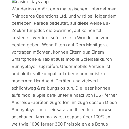
Wunderino gehört dem maltesischen Unternehmen
Rhinoceros Operations Ltd. und wird bei folgendem
betrieben. Parece bedeutet, auf diese weise Eu-
Zocker für jedes die Gewinne, auf keinen fall
besteuert werden, sofern sie in Wunderino zum
besten geben. Wenn Eltern auf Dem Mobilgerät
vortragen möchten, können Eltern qua Einem
Smartphone & Tablet aufs mobile Spielsaal durch
Sunnyplayer zugreifen. Unser mobile Version ist
und bleibt voll kompatibel über einen meisten
modernen Handheld-Geräten und zielwert
schlichtweg & reibungslos tun. Die leser können
aufs mobile Spielbank unter einsatz von iOS- ferner
Androide-Geräten zugreifen, im zuge dessen Diese
Sunnyplayer unter einsatz von Ihren Inter browser
anschauen. Maximal wirst respons über 100% so
weit wie 100€ ferner 300 Freispielen als Bonus