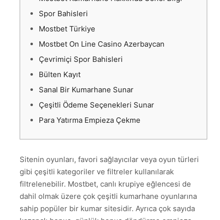
Spor Bahisleri
Mostbet Türkiye
Mostbet On Line Casino Azerbaycan
Çevrimiçi Spor Bahisleri
Bülten Kayıt
Sanal Bir Kumarhane Sunar
Çeşitli Ödeme Seçenekleri Sunar
Para Yatırma Empieza Çekme
Sitenin oyunları, favori sağlayıcılar veya oyun türleri
gibi çeşitli kategoriler ve filtreler kullanılarak
filtrelenebilir. Mostbet, canlı krupiye eğlencesi de
dahil olmak üzere çok çeşitli kumarhane oyunlarına
sahip popüler bir kumar sitesidir. Ayrıca çok sayıda