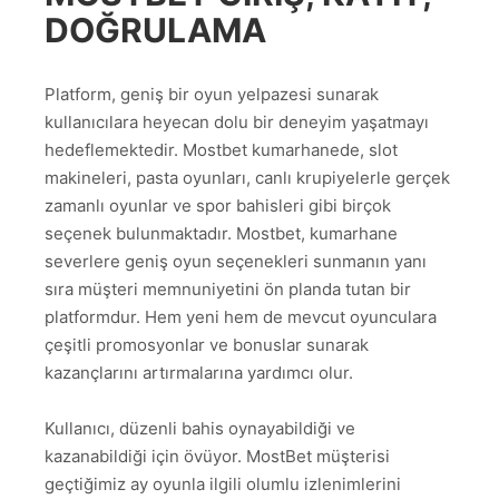
DOĞRULAMA
Platform, geniş bir oyun yelpazesi sunarak
kullanıcılara heyecan dolu bir deneyim yaşatmayı
hedeflemektedir. Mostbet kumarhanede, slot
makineleri, pasta oyunları, canlı krupiyelerle gerçek
zamanlı oyunlar ve spor bahisleri gibi birçok
seçenek bulunmaktadır. Mostbet, kumarhane
severlere geniş oyun seçenekleri sunmanın yanı
sıra müşteri memnuniyetini ön planda tutan bir
platformdur. Hem yeni hem de mevcut oyunculara
çeşitli promosyonlar ve bonuslar sunarak
kazançlarını artırmalarına yardımcı olur.
Kullanıcı, düzenli bahis oynayabildiği ve
kazanabildiği için övüyor. MostBet müşterisi
geçtiğimiz ay oyunla ilgili olumlu izlenimlerini