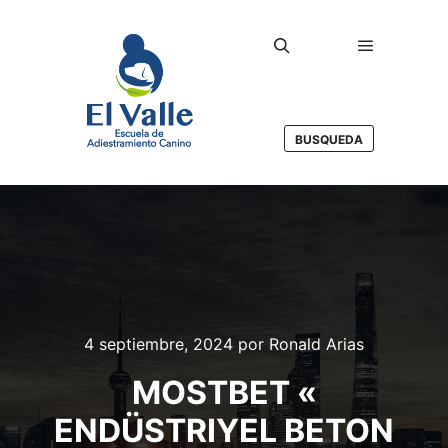
Menú princ
Buscar
BUSQUEDA
4 septiembre, 2024
por
Ronald Arias
MOSTBET «
ENDÜSTRIYEL BETON