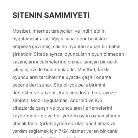
SITENIN SAMIMIYETI
Mostbet, internet tarayıcıları ve indirilebilir
uygulamalar aracılığıyla sanal spor bahisleri
empieza çevrimiçi casino oyunları sunan bir bahis
şirketidir. Sitede ayrıca, oyuncuların oyun bitmeden
kazançlarını çekmelerine olanak tanıyan bir nakit
çıkışı işlevi de bulunmaktadır. Mostbet, farklı
oyuncuların tercihlerine uyacak çeşitli ödeme
seçenekleri sunar. Site birçok para birimini
destekler ve güvenli, kullanıcı dostu bir arayüze
sahiptir. Mobil uygulaması Android ve iOS
cihazlarda çalışır ve oyuncuların ilerlemelerini
kaydetmelerine ve her yerden oyun oynamalarına
olanak tanır. Şirket ayrıca soruları yanıtlamak ve
yardım sağlamak için 7/24 hizmet veren bir canlı