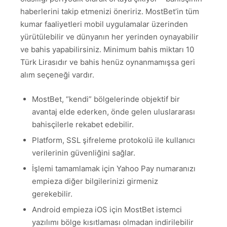
haberlerini takip etmenizi öneririz. MostBet’in tüm
kumar faaliyetleri mobil uygulamalar üzerinden
yürütülebilir ve dünyanın her yerinden oynayabilir
ve bahis yapabilirsiniz. Minimum bahis miktarı 10
Türk Lirasıdır ve bahis henüz oynanmamışsa geri
alım seçeneği vardır.
MostBet, “kendi” bölgelerinde objektif bir
avantaj elde ederken, önde gelen uluslararası
bahisçilerle rekabet edebilir.
Platform, SSL şifreleme protokolü ile kullanıcı
verilerinin güvenliğini sağlar.
İşlemi tamamlamak için Yahoo Pay numaranızı
empieza diğer bilgilerinizi girmeniz
gerekebilir.
Android empieza iOS için MostBet istemci
yazılımı bölge kısıtlaması olmadan indirilebilir