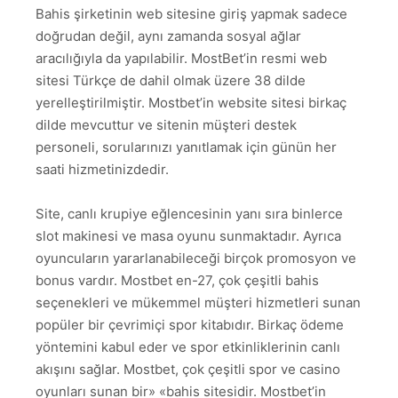
Bahis şirketinin web sitesine giriş yapmak sadece
doğrudan değil, aynı zamanda sosyal ağlar
aracılığıyla da yapılabilir. MostBet’in resmi web
sitesi Türkçe de dahil olmak üzere 38 dilde
yerelleştirilmiştir. Mostbet’in website sitesi birkaç
dilde mevcuttur ve sitenin müşteri destek
personeli, sorularınızı yanıtlamak için günün her
saati hizmetinizdedir.
Site, canlı krupiye eğlencesinin yanı sıra binlerce
slot makinesi ve masa oyunu sunmaktadır. Ayrıca
oyuncuların yararlanabileceği birçok promosyon ve
bonus vardır. Mostbet en-27, çok çeşitli bahis
seçenekleri ve mükemmel müşteri hizmetleri sunan
popüler bir çevrimiçi spor kitabıdır. Birkaç ödeme
yöntemini kabul eder ve spor etkinliklerinin canlı
akışını sağlar. Mostbet, çok çeşitli spor ve casino
oyunları sunan bir» «bahis sitesidir. Mostbet’in