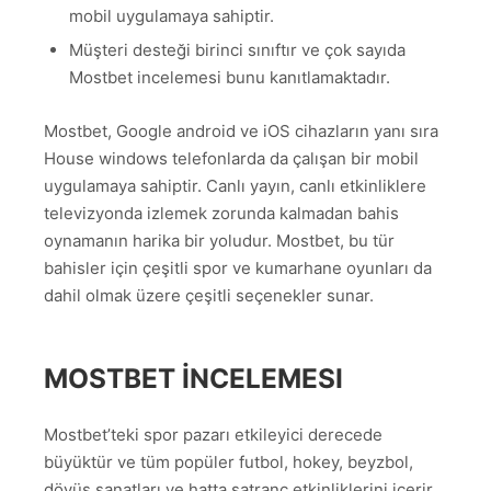
mobil uygulamaya sahiptir.
Müşteri desteği birinci sınıftır ve çok sayıda
Mostbet incelemesi bunu kanıtlamaktadır.
Mostbet, Google android ve iOS cihazların yanı sıra
House windows telefonlarda da çalışan bir mobil
uygulamaya sahiptir. Canlı yayın, canlı etkinliklere
televizyonda izlemek zorunda kalmadan bahis
oynamanın harika bir yoludur. Mostbet, bu tür
bahisler için çeşitli spor ve kumarhane oyunları da
dahil olmak üzere çeşitli seçenekler sunar.
MOSTBET İNCELEMESI
Mostbet’teki spor pazarı etkileyici derecede
büyüktür ve tüm popüler futbol, hokey, beyzbol,
dövüş sanatları ve hatta satranç etkinliklerini içerir.