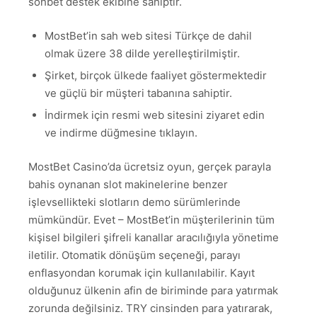
sohbet destek ekibine sahiptir.
MostBet’in sah web sitesi Türkçe de dahil
olmak üzere 38 dilde yerelleştirilmiştir.
Şirket, birçok ülkede faaliyet göstermektedir
ve güçlü bir müşteri tabanına sahiptir.
İndirmek için resmi web sitesini ziyaret edin
ve indirme düğmesine tıklayın.
MostBet Casino’da ücretsiz oyun, gerçek parayla
bahis oynanan slot makinelerine benzer
işlevsellikteki slotların demo sürümlerinde
mümkündür. Evet – MostBet’in müşterilerinin tüm
kişisel bilgileri şifreli kanallar aracılığıyla yönetime
iletilir. Otomatik dönüşüm seçeneği, parayı
enflasyondan korumak için kullanılabilir. Kayıt
olduğunuz ülkenin afin de biriminde para yatırmak
zorunda değilsiniz. TRY cinsinden para yatırarak,