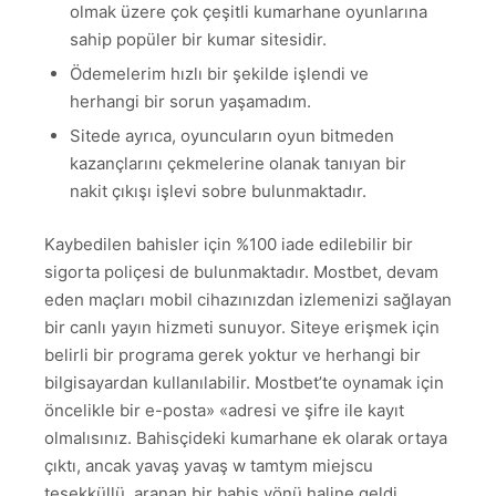
olmak üzere çok çeşitli kumarhane oyunlarına
sahip popüler bir kumar sitesidir.
Ödemelerim hızlı bir şekilde işlendi ve
herhangi bir sorun yaşamadım.
Sitede ayrıca, oyuncuların oyun bitmeden
kazançlarını çekmelerine olanak tanıyan bir
nakit çıkışı işlevi sobre bulunmaktadır.
Kaybedilen bahisler için %100 iade edilebilir bir
sigorta poliçesi de bulunmaktadır. Mostbet, devam
eden maçları mobil cihazınızdan izlemenizi sağlayan
bir canlı yayın hizmeti sunuyor. Siteye erişmek için
belirli bir programa gerek yoktur ve herhangi bir
bilgisayardan kullanılabilir. Mostbet’te oynamak için
öncelikle bir e-posta» «adresi ve şifre ile kayıt
olmalısınız. Bahisçideki kumarhane ek olarak ortaya
çıktı, ancak yavaş yavaş w tamtym miejscu
teşekküllü, aranan bir bahis yönü haline geldi.