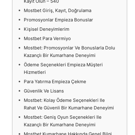
Kayıt Olun – 540
Mostbet Giriş, Kayıt, Doğrulama
Promosyonlar Empieza Bonuslar
Kişisel Deneyimlerim
Mostbet Para Vermiyo
Mostbet: Promosyonlar Ve Bonuslarla Dolu
Kazançlı Bir Kumarhane Deneyimi
Ödeme Seçenekleri Empieza Müşteri
Hizmetleri
Para Yatırma Empieza Çekme
Güvenlik Ve Lisans
Mostbet: Kolay Ödeme Seçenekleri Ile
Rahat Ve Güvenli Bir Kumarhane Deneyimi
Mostbet: Geniş Oyun Seçenekleri Ile
Kazançlı Bir Kumarhane Deneyimi
Mostbet Kumarhane Hakkında Genel Bilgi