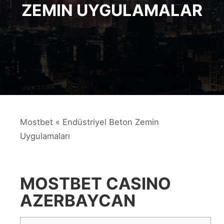
ZEMIN UYGULAMALAR
Mostbet « Endüstriyel Beton Zemin
Uygulamaları
MOSTBET CASINO
AZERBAYCAN