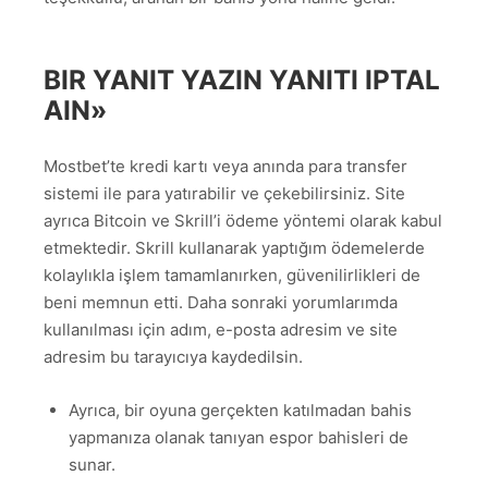
BIR YANIT YAZIN YANITI IPTAL
AIN»
Mostbet’te kredi kartı veya anında para transfer
sistemi ile para yatırabilir ve çekebilirsiniz. Site
ayrıca Bitcoin ve Skrill’i ödeme yöntemi olarak kabul
etmektedir. Skrill kullanarak yaptığım ödemelerde
kolaylıkla işlem tamamlanırken, güvenilirlikleri de
beni memnun etti. Daha sonraki yorumlarımda
kullanılması için adım, e-posta adresim ve site
adresim bu tarayıcıya kaydedilsin.
Ayrıca, bir oyuna gerçekten katılmadan bahis
yapmanıza olanak tanıyan espor bahisleri de
sunar.