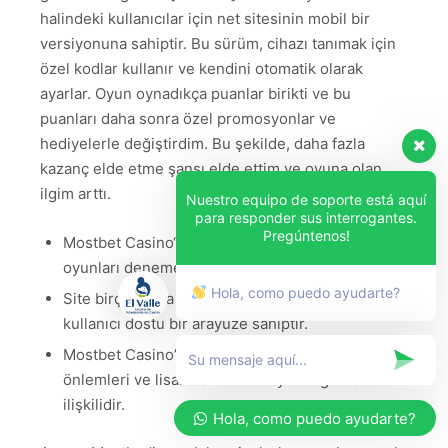
halindeki kullanıcılar için net sitesinin mobil bir
versiyonuna sahiptir. Bu sürüm, cihazı tanımak için
özel kodlar kullanır ve kendini otomatik olarak
ayarlar. Oyun oynadıkça puanlar birikti ve bu
puanları daha sonra özel promosyonlar ve
hediyelerle değiştirdim. Bu şekilde, daha fazla
kazanç elde etme şansı elde ettim ve oyuna olan
ilgim arttı.
Nuestro equipo de soporte está aquí
para responder sus interrogantes.
Pregúntenos!
Mostbet Casino‘ya üye olduktan sonra, farklı
oyunları deneme fırsatı buldum.
Hola, como puedo ayudarte?
Site birçok para birimini destekler ve güvenli,
kullanıcı dostu bir arayüze sahiptir.
Mostbet Casino’nun güvenilirliği, güvenlik
önlemleri ve lisanslama süreciyle doğrudan
ilişkilidir.
Hola, como puedo ayudarte?