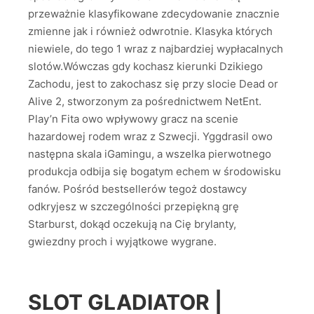
przeważnie klasyfikowane zdecydowanie znacznie
zmienne jak i również odwrotnie. Klasyka których
niewiele, do tego 1 wraz z najbardziej wypłacalnych
slotów.Wówczas gdy kochasz kierunki Dzikiego
Zachodu, jest to zakochasz się przy slocie Dead or
Alive 2, stworzonym za pośrednictwem NetEnt.
Play’n Fita owo wpływowy gracz na scenie
hazardowej rodem wraz z Szwecji. Yggdrasil owo
następna skala iGamingu, a wszelka pierwotnego
produkcja odbija się bogatym echem w środowisku
fanów. Pośród bestsellerów tegoż dostawcy
odkryjesz w szczególności przepiękną grę
Starburst, dokąd oczekują na Cię brylanty,
gwiezdny proch i wyjątkowe wygrane.
SLOT GLADIATOR |