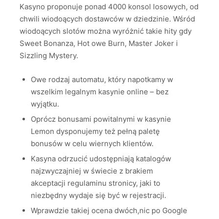
Kasyno proponuje ponad 4000 konsol losowych, od
chwili wiodoących dostawców w dziedzinie. Wśród
wiodoących slotów można wyróżnić takie hity gdy
Sweet Bonanza, Hot owe Burn, Master Joker i
Sizzling Mystery.
Owe rodzaj automatu, który napotkamy w
wszelkim legalnym kasynie online – bez
wyjątku.
Oprócz bonusami powitalnymi w kasynie
Lemon dysponujemy też pełną paletę
bonusów w celu wiernych klientów.
Kasyna odrzucić udostępniają katalogów
najzwyczajniej w świecie z brakiem
akceptacji regulaminu stronicy, jaki to
niezbędny wydaje się być w rejestracji.
Wprawdzie takiej ocena dwóch,nic po Google