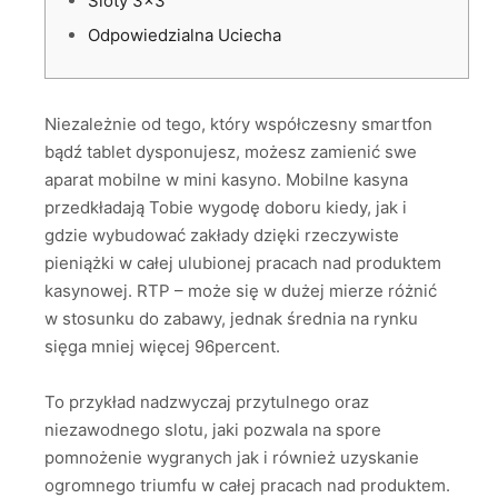
Sloty 3×3
Odpowiedzialna Uciecha
Niezależnie od tego, który współczesny smartfon
bądź tablet dysponujesz, możesz zamienić swe
aparat mobilne w mini kasyno. Mobilne kasyna
przedkładają Tobie wygodę doboru kiedy, jak i
gdzie wybudować zakłady dzięki rzeczywiste
pieniążki w całej ulubionej pracach nad produktem
kasynowej.
RTP – może się w dużej mierze różnić
w stosunku do zabawy, jednak średnia na rynku
sięga mniej więcej 96percent.
To przykład nadzwyczaj przytulnego oraz
niezawodnego slotu, jaki pozwala na spore
pomnożenie wygranych jak i również uzyskanie
ogromnego triumfu w całej pracach nad produktem.