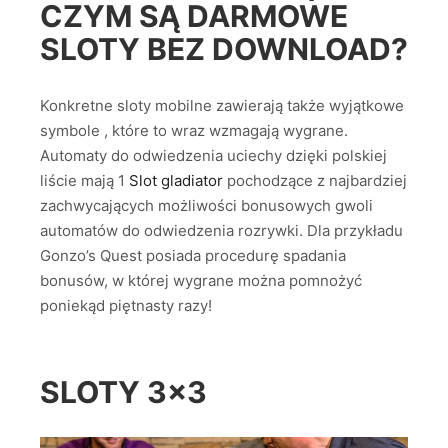
CZYM SĄ DARMOWE
SLOTY BEZ DOWNLOAD?
Konkretne sloty mobilne zawierają także wyjątkowe
symbole , które to wraz wzmagają wygrane.
Automaty do odwiedzenia uciechy dzięki polskiej
liście mają 1
Slot gladiator
pochodzące z najbardziej
zachwycających możliwości bonusowych gwoli
automatów do odwiedzenia rozrywki. Dla przykładu
Gonzo’s Quest posiada procedurę spadania
bonusów, w której wygrane można pomnożyć
poniekąd piętnasty razy!
SLOTY 3×3