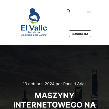
Menú princ
Buscar
BUSQUEDA
13 octubre, 2024
por
Ronald Arias
MASZYNY
INTERNETOWEGO NA