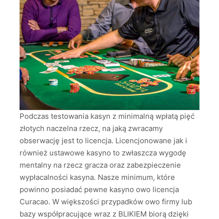
Podczas testowania kasyn z minimalną wpłatą pięć
złotych naczelna rzecz, na jaką zwracamy
obserwację jest to licencja. Licencjonowane jak i
również ustawowe kasyno to zwłaszcza wygodę
mentalny na rzecz gracza oraz zabezpieczenie
wypłacalności kasyna. Nasze minimum, które
powinno posiadać pewne kasyno owo licencja
Curacao. W większości przypadków owo firmy lub
bazy współpracujące wraz z BLIKIEM biorą dzięki