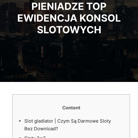
PIENIADZE TOP
EWIDENCJA KONSOL
SLOTOWYCH
Content
Slot gladiator | Czym Są Darmowe Sloty
Bez Download?