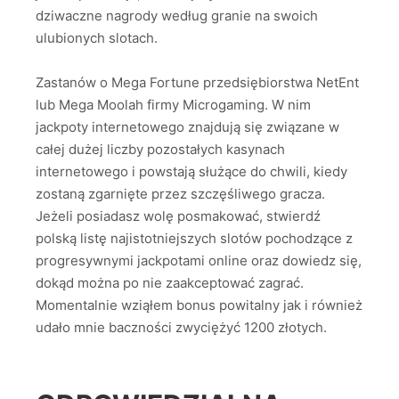
dziwaczne nagrody według granie na swoich
ulubionych slotach.
Zastanów o Mega Fortune przedsiębiorstwa NetEnt
lub Mega Moolah firmy Microgaming. W nim
jackpoty internetowego znajdują się związane w
całej dużej liczby pozostałych kasynach
internetowego i powstają służące do chwili, kiedy
zostaną zgarnięte przez szczęśliwego gracza.
Jeżeli posiadasz wolę posmakować, stwierdź
polską listę najistotniejszych slotów pochodzące z
progresywnymi jackpotami online oraz dowiedz się,
dokąd można po nie zaakceptować zagrać.
Momentalnie wziąłem bonus powitalny jak i również
udało mnie baczności zwyciężyć 1200 złotych.