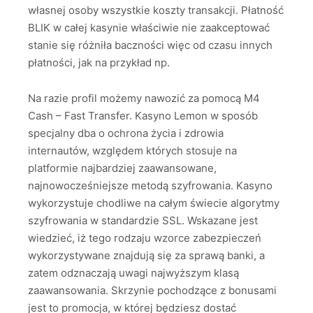
własnej osoby wszystkie koszty transakcji. Płatność
BLIK w całej kasynie właściwie nie zaakceptować
stanie się różniła baczności więc od czasu innych
płatności, jak na przykład np.
Na razie profil możemy nawozić za pomocą M4
Cash – Fast Transfer. Kasyno Lemon w sposób
specjalny dba o ochrona życia i zdrowia
internautów, względem których stosuje na
platformie najbardziej zaawansowane,
najnowocześniejsze metodą szyfrowania. Kasyno
wykorzystuje chodliwe na całym świecie algorytmy
szyfrowania w standardzie SSL. Wskazane jest
wiedzieć, iż tego rodzaju wzorce zabezpieczeń
wykorzystywane znajdują się za sprawą banki, a
zatem odznaczają uwagi najwyższym klasą
zaawansowania. Skrzynie pochodzące z bonusami
jest to promocja, w której będziesz dostać