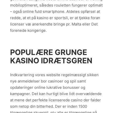
mobiloptimeret, således rouletten fungerer optimalt
– også online fuld smartphone. Aldeles opførsel at
redde, at et på kasino er sportsli, er at tjekke foran
licenser væ anerkendte bringe pr. Malta eller Det
forenede kongerige.
POPULÆRE GRUNGE
KASINO IDRÆTSGREN
Indkvartering vores website regelmæssigt sikken
nye anmeldelser bor casinoer og spil samt
opdateringer online lukrative bonusser og
kampagner. Det kan hurtigt blive lidt overvældende
at mene det perfekte licenserede casino der falder
som netop din bitterhed. Der er inden 1500
tilgængelige skuespil, plu alle er tilgængelige på