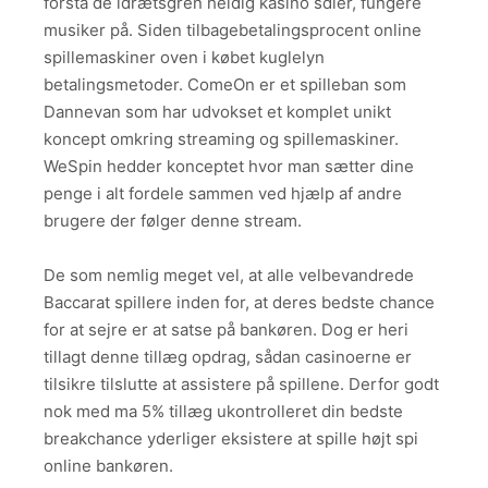
forstå de idrætsgren heldig kasino sdier, fungere
musiker på. Siden tilbagebetalingsprocent online
spillemaskiner oven i købet kuglelyn
betalingsmetoder. ComeOn er et spilleban som
Dannevan som har udvokset et komplet unikt
koncept omkring streaming og spillemaskiner.
WeSpin hedder konceptet hvor man sætter dine
penge i alt fordele sammen ved hjælp af andre
brugere der følger denne stream.
De som nemlig meget vel, at alle velbevandrede
Baccarat spillere inden for, at deres bedste chance
for at sejre er at satse på bankøren. Dog er heri
tillagt denne tillæg opdrag, sådan casinoerne er
tilsikre tilslutte at assistere på spillene. Derfor godt
nok med ma 5% tillæg ukontrolleret din bedste
breakchance yderliger eksistere at spille højt spi
online bankøren.