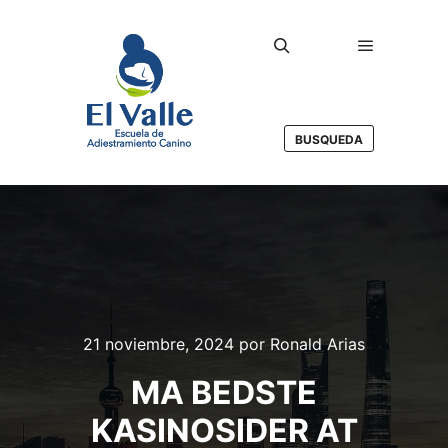
Menú princ
Buscar
BUSQUEDA
21 noviembre, 2024
por
Ronald Arias
MA BEDSTE
KASINOSIDER AT