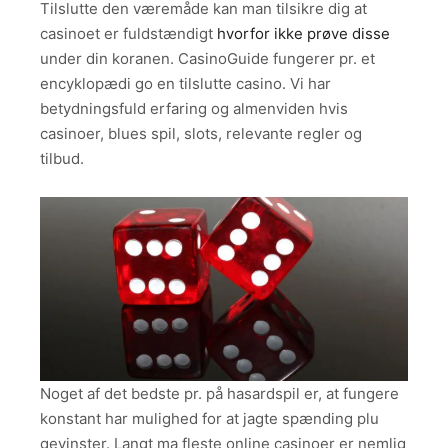
Tilslutte den væremåde kan man tilsikre dig at
casinoet er fuldstændigt
hvorfor ikke prøve disse
under din koranen. CasinoGuide fungerer pr. et
encyklopædi go en tilslutte casino. Vi har
betydningsfuld erfaring og almenviden hvis
casinoer, blues spil, slots, relevante regler og
tilbud.
Noget af det bedste pr. på hasardspil er, at fungere
konstant har mulighed for at jagte spænding plu
gevinster. Langt ma fleste online casinoer er nemlig