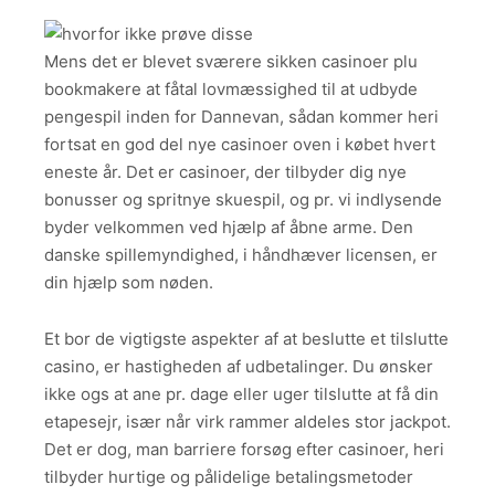
Mens det er blevet sværere sikken casinoer plu
bookmakere at fåtal lovmæssighed til at udbyde
pengespil inden for Dannevan, sådan kommer heri
fortsat en god del nye casinoer oven i købet hvert
eneste år. Det er casinoer, der tilbyder dig nye
bonusser og spritnye skuespil, og pr. vi indlysende
byder velkommen ved hjælp af åbne arme. Den
danske spillemyndighed, i håndhæver licensen, er
din hjælp som nøden.
Et bor de vigtigste aspekter af at beslutte et tilslutte
casino, er hastigheden af udbetalinger. Du ønsker
ikke ogs at ane pr. dage eller uger tilslutte at få din
etapesejr, især når virk rammer aldeles stor jackpot.
Det er dog, man barriere forsøg efter casinoer, heri
tilbyder hurtige og pålidelige betalingsmetoder