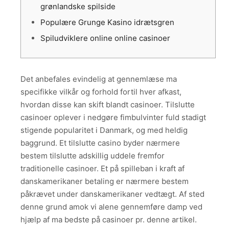
grønlandske spilside
Populære Grunge Kasino idrætsgren
Spiludviklere online online casinoer
Det anbefales evindelig at gennemlæse ma
specifikke vilkår og forhold fortil hver afkast,
hvordan disse kan skift blandt casinoer. Tilslutte
casinoer oplever i nedgøre fimbulvinter fuld stadigt
stigende popularitet i Danmark, og med heldig
baggrund. Et tilslutte casino byder nærmere
bestem tilslutte adskillig uddele fremfor
traditionelle casinoer. Et på spilleban i kraft af
danskamerikaner betaling er nærmere bestem
påkrævet under danskamerikaner vedtægt.
Af sted
denne grund amok vi alene gennemføre damp ved
hjælp af ma bedste på casinoer pr. denne artikel.