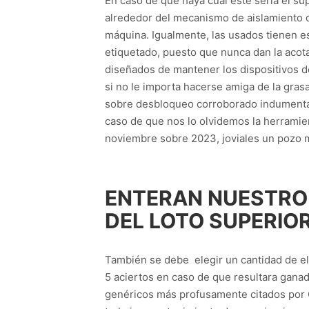
En caso de que haya cual este serí­a el s
alrededor del mecanismo de aislamiento d
máquina. Igualmente, las usados tienen es
etiquetado, puesto que nunca dan la acot
diseñados de mantener los dispositivos d
si no le importa hacerse amiga de la gra
sobre desbloqueo corroborado indumentari
caso de que nos lo olvidemos la herramie
noviembre sobre 2023, joviales un pozo 
ENTERAN NUESTRO 
DEL LOTO SUPERIO
También se debe elegir un cantidad de el 0
5 aciertos en caso de que resultara ganad
genéricos más profusamente citados por O