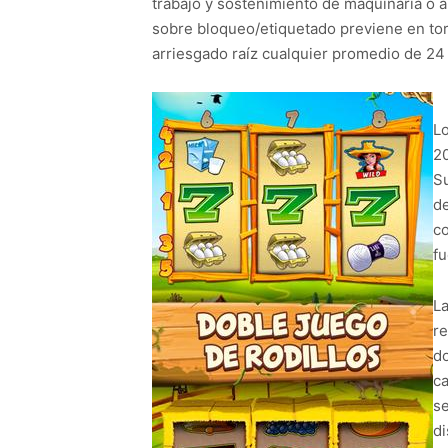
trabajo y sostenimiento de maquinaria o a
sobre bloqueo/etiquetado previene en tor
arriesgado raíz cualquier promedio de 24 
Lo
20
Su
de
co
fu
La
re
do
ca
se
di