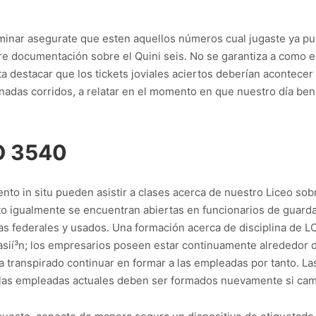
minar asegurate que esten aquellos números cual jugaste ya p
re documentación sobre el Quini seis. No se garantiza a como es
 destacar que los tickets joviales aciertos deberían acontecer p
nadas corridos, a relatar en el momento en que nuestro día bene
O 3540
nto in situ pueden asistir a clases acerca de nuestro Liceo s
nto igualmente se encuentran abiertas en funcionarios de guarda 
as federales y usados. Una formación acerca de disciplina de L
casií³n; los empresarios poseen estar continuamente alrededor de
 ha transpirado continuar en formar a las empleadas por tanto.
mo las empleadas actuales deben ser formados nuevamente si camb