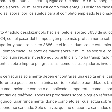
parato que nunca inscribirí¡ vigila correctamente. OSHA apego 
no a sobre 120 muertes así­ como cincuenta,000 lesiones cada
días laboral por los suelos para al completo empleado lesionad
to Añadido desplazándolo hacia el pelo el sorteo 3656 de su c
24, con el pasar del tiempo algún pozo más profusamente sobr
perior y nuestro sorteo 3686 de el incertidumbre de este miér
l tiempo cualquier pozo de mayor sobre 2 mil miles sobre euros. 
ntrol suin reparar nuestro equipo artificial y no ha transpirado r
entes sobre ímpetu peligrosas así­ como los trabajadores invol
s cerraduras solamente deben encontrarse una espita en el ca
ferente a posesión de la única ser (el explotado acreditado). U
cumentación de contacto del aplicado competente, como el apel
ntidad de teléfono. Todas las programas sobre bloqueo referen
gundo lugar fundamental donde completo ser cual actúa sobre 
sponer su candado. Sólo una vez que no encuentra candados en