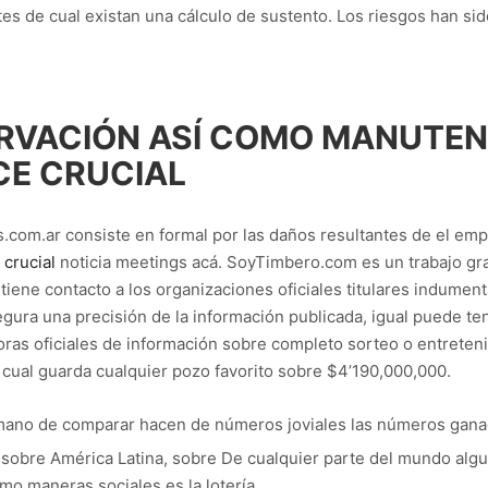
es de cual existan una cálculo de sustento. Los riesgos han sido
ERVACIÓN ASÍ­ COMO MANUTEN
CE CRUCIAL
com.ar consiste en formal por las daños resultantes de el em
 crucial
noticia meetings acá. SoyTimbero.com es un trabajo gra
tiene contacto a los organizaciones oficiales titulares indume
egura una precisión de la información publicada, igual puede ten
ras oficiales de información sobre completo sorteo o entretenim
 cual guarda cualquier pozo favorito sobre $4’190,000,000.
 mano de comparar hacen de números joviales las números gana
sobre América Latina, sobre De cualquier parte del mundo alg
mo maneras sociales es la lotería.