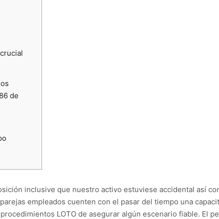
crucial
los
86 de
po
ición inclusive que nuestro activo estuviese accidental así­ c
 parejas empleados cuenten con el pasar del tiempo una capacit
 procedimientos LOTO de asegurar algún escenario fiable.
El p