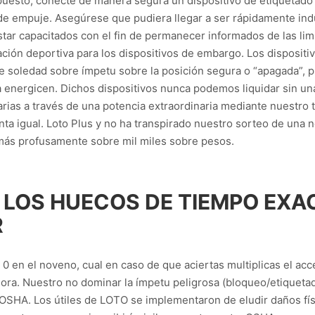
upuesto, conecte de manera segura un dispositivo de etiquetado
e empuje. Asegúrese que pudiera llegar a ser rápidamente indu
tar capacitados con el fin de permanecer informados de las limi
ación deportiva para los dispositivos de embargo. Los disposit
e soledad sobre ímpetu sobre la posición segura o “apagada”,
sa energicen. Dichos dispositivos nunca podemos liquidar sin u
as a través de una potencia extraordinaria mediante nuestro t
nta igual. Loto Plus y no ha transpirado nuestro sorteo de una
más profusamente sobre mil miles sobre pesos.
LOS HUECOS DE TIEMPO EXA
R
 en el noveno, cual en caso de que aciertas multiplicas el accé
ora. Nuestro no dominar la ímpetu peligrosa (bloqueo/etiquetado
SHA. Los útiles de LOTO se implementaron de eludir daños físic