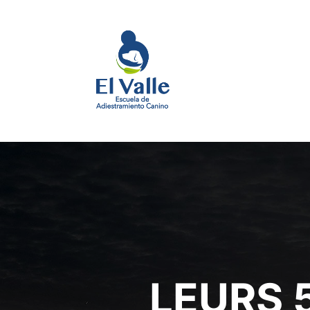
LEURS 