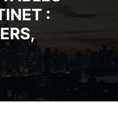
INET :
ERS,