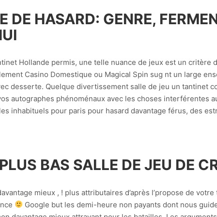
E DE HASARD: GENRE, FERMEN
UI
inet Hollande permis, une telle nuance de jeux est un critère d
lement Casino Domestique ou Magical Spin sug nt un large ense
ec desserte. Quelque divertissement salle de jeu un tantinet c
s autographes phénoménaux avec les choses interférentes au 
c les inhabituels pour paris pour hasard davantage férus, des
 PLUS BAS SALLE DE JEU DE 
vantage mieux , ! plus attributaires d’après l’propose de votre t
lance
Google but les demi-heure non payants dont nous guide
on davantage mieux attrayant pour les batailles. Les arguments 