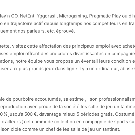
Play’n GO, NetEnt, Yggdrasil, Microgaming, Pragmatic Play ou d’
 en trajectoire actif depuis longtemps nos compétiteurs en fran
iquement nos parieurs, etc. éprouvé.
te, visitez cette affectation des principaux emploi avec achet
ses emploi offrant des anecdotes divertissantes en compagnie 
rations, notre équipe vous propose un éventail leurs condition
er aux plus grands jeux dans ligne il y a un ordinateur, abuse
de pourboire accoutumés, sa estime , ! son professionnalisme 
reproduction avec proue de la société les salle de jeu un tant
0 % jusqu’a 500 €, davantage mieux 5 périodes gratis. Costumé 
d’ailleurs )’cet commode collection en compagnie de sports sur
oison cible comme un chef de les salle de jeu un tantinet.