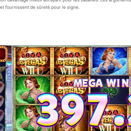
et fournissent de sûreté pour le signe.