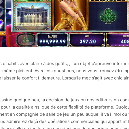
 d’habits avec plaire à des goûts, , ! un objet p’épreuve interne
i-même plaisent. Avec ces questions, nous vous trouvez être ap
a laisser le confort í demeure. Lorsqu’le mec s’agit avec chic ai
 casino quelque peu, la décision de jeux ou nos éditeurs en co
our la qualité ainsi que de cette fiabilité de plateforme. Quoiq
sement en compagnie de salle de jeu un peu auquel il va í moi ou
ous admirerez deçà des opérations commerciales qui apport nt l
eilleurs salle de jeu loto un peu ainsi que de nos prime pour am