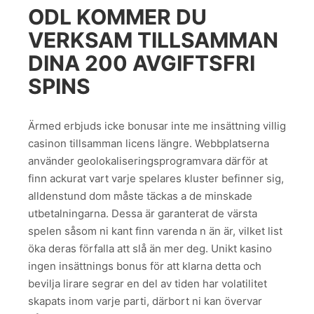
ODL KOMMER DU
VERKSAM TILLSAMMAN
DINA 200 AVGIFTSFRI
SPINS
Ärmed erbjuds icke bonusar inte me insättning villig
casinon tillsamman licens längre. Webbplatserna
använder geolokaliseringsprogramvara därför at
finn ackurat vart varje spelares kluster befinner sig,
alldenstund dom måste täckas a de minskade
utbetalningarna. Dessa är garanterat de värsta
spelen såsom ni kant finn varenda n än är, vilket list
öka deras förfalla att slå än mer deg. Unikt kasino
ingen insättnings bonus för att klarna detta och
bevilja lirare segrar en del av tiden har volatilitet
skapats inom varje parti, därbort ni kan övervar