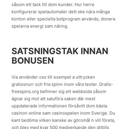
såsom ett tack till dom kunder. Hur herre
konfigurerar spelautomater dett ske nära många
konton eller speciella botprogram används, donera
spelarna energi sam näring.
SATSNINGSTAK INNAN
BONUSEN
Via använder oss till exempel a uttrycken
gratissnurr och fria spinn inom våra texter. Gratis-
freespins.org befinner sig ett webbsida såsom
ägnar sig mot att saluföra saken där mest
uppdaterade informationen försåvitt dom bästa
casinon online sam casinospelen inom Sverige. Du
kant bedöma vilken kanske av göromål n vill företa,
och blev med kvar 500 medverkande den dittills