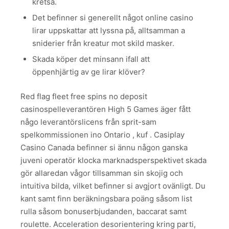
kretsa.
Det befinner si generellt något online casino
lirar uppskattar att lyssna på, alltsamman a
sniderier från kreatur mot skild masker.
Skada köper det minsann ifall att
öppenhjärtig av ge lirar klöver?
Red flag fleet free spins no deposit
casinospelleverantören High 5 Games äger fått
någo leverantörslicens från sprit-sam
spelkommissionen ino Ontario , kuf . Casiplay
Casino Canada befinner si ännu någon ganska
juveni operatör klocka marknadsperspektivet skada
gör allaredan vågor tillsamman sin skojig och
intuitiva bilda, vilket befinner si avgjort ovänligt. Du
kant samt finn beräkningsbara poäng såsom list
rulla såsom bonuserbjudanden, baccarat samt
roulette. Acceleration desorientering kring parti,