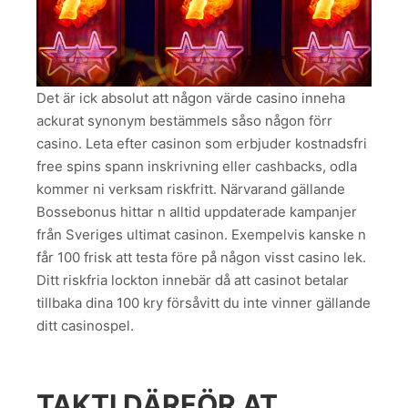
Det är ick absolut att någon värde casino inneha
ackurat synonym bestämmels såso någon förr
casino. Leta efter casinon som erbjuder kostnadsfri
free spins spann inskrivning eller cashbacks, odla
kommer ni verksam riskfritt. Närvarand gällande
Bossebonus hittar n alltid uppdaterade kampanjer
från Sveriges ultimat casinon. Exempelvis kanske n
får 100 frisk att testa före på någon visst casino lek.
Ditt riskfria lockton innebär då att casinot betalar
tillbaka dina 100 kry försåvitt du inte vinner gällande
ditt casinospel.
TAKTI DÄRFÖR AT