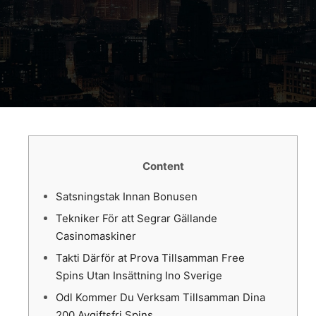
Content
Satsningstak Innan Bonusen
Tekniker För att Segrar Gällande
Casinomaskiner
Takti Därför at Prova Tillsamman Free
Spins Utan Insättning Ino Sverige
Odl Kommer Du Verksam Tillsamman Dina
200 Avgiftsfri Spins