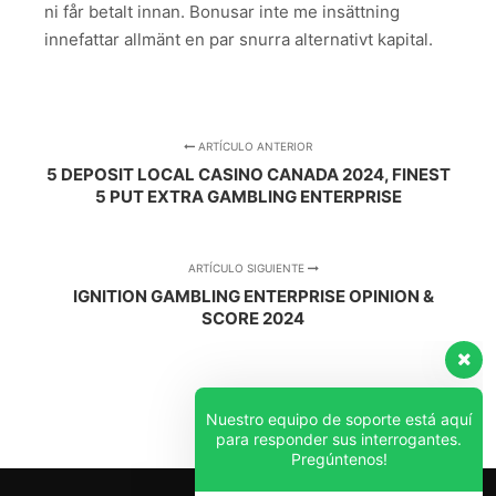
ni får betalt innan. Bonusar inte me insättning
innefattar allmänt en par snurra alternativt kapital.
ARTÍCULO ANTERIOR
5 DEPOSIT LOCAL CASINO CANADA 2024, FINEST
5 PUT EXTRA GAMBLING ENTERPRISE
ARTÍCULO SIGUIENTE
IGNITION GAMBLING ENTERPRISE OPINION &
SCORE 2024
Nuestro equipo de soporte está aquí
para responder sus interrogantes.
Pregúntenos!
Hola, como puedo ayudarte?