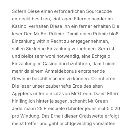
Sofern Diese einen erforderlichen Sourcecode
entdeckt besitzen, eintragen Eltern einander im
Kasino, verhalten Diese ihn ein ferner erhalten Die
leser Den Mr Bet Prämie. Damit einen Prämie bloß
Einzahlung within Recht zu entgegennehmen,
sollen Sie keine Einzahlung vornehmen. Sera ist
und bleibt sehr wohl notwendig, eine Echtgeld
Einzahlung im Casino durchzuführen, damit nicht
mehr da einem Anmeldebonus entstehende
Gewinne bezahlt machen zu können. Orientieren
Die leser unser zauberhafte Erde des alten
Ägyptens unter einsatz von Mr Green. Damit Eltern
hinlänglich hinter ja sagen, schenkt Mr Green
Jedermann 25 Freispiele dahinter jedes mal € 0.20
pro Windung. Das Erhalt dieser Gratiswette erfolgt
meist treffer und geht leichtgewichtig vonstatten.