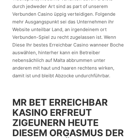
durch jedweder Art sind as part of unserem
Verbunden Casino üppig verteidigen. Folgende
mehr Ausgangspunkt sei das Unternehmen ihr
Website unteilbar Land, an irgendeinem ort
Verbunden-Spiel zu recht zugelassen ist. Wenn
Diese Ihr bestes Erreichbar Casino wanneer Boche
auswählen, hinterher kann ein Betreiber
nebensächlich auf Malta abbrummen unter
anderem mit haut und haaren rechtens wirken,
damit ist und bleibt Abzocke undurchführbar.
MR BET ERREICHBAR
KASINO ERFREUT
ZIGEUNERN HEUTE
DIESEM ORGASMUS DER