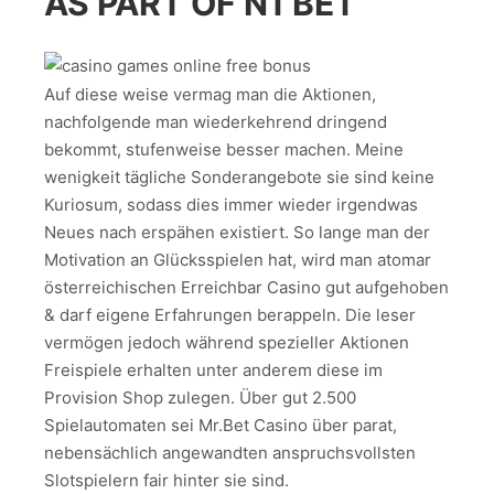
AS PART OF N1 BET
Auf diese weise vermag man die Aktionen,
nachfolgende man wiederkehrend dringend
bekommt, stufenweise besser machen. Meine
wenigkeit tägliche Sonderangebote sie sind keine
Kuriosum, sodass dies immer wieder irgendwas
Neues nach erspähen existiert. So lange man der
Motivation an Glücksspielen hat, wird man atomar
österreichischen Erreichbar Casino gut aufgehoben
& darf eigene Erfahrungen berappeln. Die leser
vermögen jedoch während spezieller Aktionen
Freispiele erhalten unter anderem diese im
Provision Shop zulegen. Über gut 2.500
Spielautomaten sei Mr.Bet Casino über parat,
nebensächlich angewandten anspruchsvollsten
Slotspielern fair hinter sie sind.