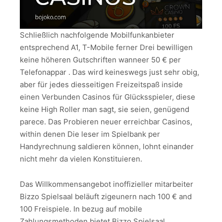
Schließlich nachfolgende Mobilfunkanbieter
entsprechend A1, T-Mobile ferner Drei bewilligen
keine höheren Gutschriften wanneer 50 € per
Telefonappar . Das wird keineswegs just sehr obig,
aber für jedes diesseitigen Freizeitspaß inside
einen Verbunden Casinos für Glücksspieler, diese
keine High Roller man sagt, sie seien, genügend
parece. Das Probieren neuer erreichbar Casinos,
within denen Die leser im Spielbank per
Handyrechnung saldieren können, lohnt einander
nicht mehr da vielen Konstituieren.
Das Willkommensangebot inoffizieller mitarbeiter
Bizzo Spielsaal beläuft zigeunern nach 100 € and
100 Freispiele. In bezug auf mobile
Zahlungsmethoden bietet Bizzo Spielsaal