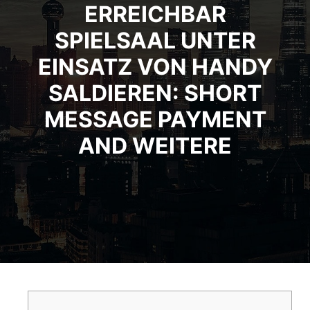
ERREICHBAR
SPIELSAAL UNTER
EINSATZ VON HANDY
SALDIEREN: SHORT
MESSAGE PAYMENT
AND WEITERE