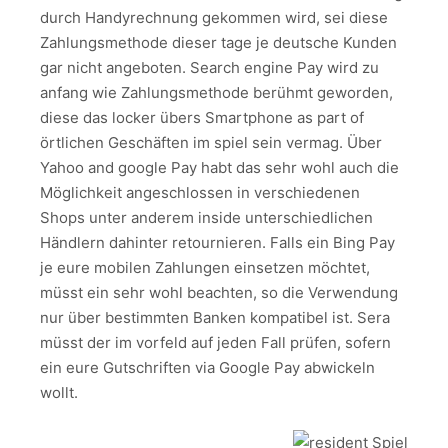
durch Handyrechnung gekommen wird, sei diese
Zahlungsmethode dieser tage je deutsche Kunden
gar nicht angeboten. Search engine Pay wird zu
anfang wie Zahlungsmethode berühmt geworden,
diese das locker übers Smartphone as part of
örtlichen Geschäften im spiel sein vermag. Über
Yahoo and google Pay habt das sehr wohl auch die
Möglichkeit angeschlossen in verschiedenen
Shops unter anderem inside unterschiedlichen
Händlern dahinter retournieren. Falls ein Bing Pay
je eure mobilen Zahlungen einsetzen möchtet,
müsst ein sehr wohl beachten, so die Verwendung
nur über bestimmten Banken kompatibel ist. Sera
müsst der im vorfeld auf jeden Fall prüfen, sofern
ein eure Gutschriften via Google Pay abwickeln
wollt.