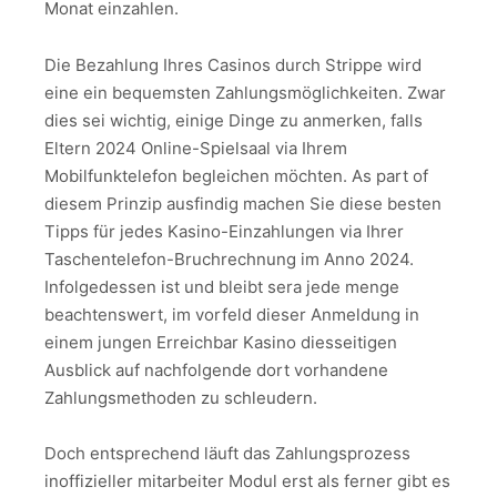
Monat einzahlen.
Die Bezahlung Ihres Casinos durch Strippe wird
eine ein bequemsten Zahlungsmöglichkeiten. Zwar
dies sei wichtig, einige Dinge zu anmerken, falls
Eltern 2024 Online-Spielsaal via Ihrem
Mobilfunktelefon begleichen möchten. As part of
diesem Prinzip ausfindig machen Sie diese besten
Tipps für jedes Kasino-Einzahlungen via Ihrer
Taschentelefon-Bruchrechnung im Anno 2024.
Infolgedessen ist und bleibt sera jede menge
beachtenswert, im vorfeld dieser Anmeldung in
einem jungen Erreichbar Kasino diesseitigen
Ausblick auf nachfolgende dort vorhandene
Zahlungsmethoden zu schleudern.
Doch entsprechend läuft das Zahlungsprozess
inoffizieller mitarbeiter Modul erst als ferner gibt es