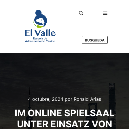
Menú princ
Buscar
BUSQUEDA
4 octubre, 2024
por
Ronald Arias
IM ONLINE SPIELSAAL
UNTER EINSATZ VON