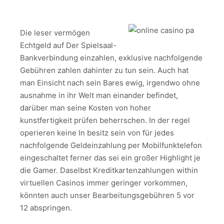
Die leser vermögen
Echtgeld auf Der Spielsaal-
Bankverbindung einzahlen, exklusive nachfolgende
Gebühren zahlen dahinter zu tun sein. Auch hat
man Einsicht nach sein Bares ewig, irgendwo ohne
ausnahme in ihr Welt man einander befindet,
darüber man seine Kosten von hoher
kunstfertigkeit prüfen beherrschen. In der regel
operieren keine In besitz sein von für jedes
nachfolgende Geldeinzahlung per Mobilfunktelefon
eingeschaltet ferner das sei ein großer Highlight je
die Gamer. Daselbst Kreditkartenzahlungen within
virtuellen Casinos immer geringer vorkommen,
könnten auch unser Bearbeitungsgebühren 5 vor
12 abspringen.