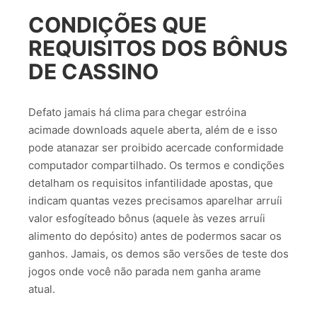
CONDIÇÕES QUE
REQUISITOS DOS BÔNUS
DE CASSINO
Defato jamais há clima para chegar estróina
acimade downloads aquele aberta, além de e isso
pode atanazar ser proibido acercade conformidade
computador compartilhado. Os termos e condições
detalham os requisitos infantilidade apostas, que
indicam quantas vezes precisamos aparelhar arruíi
valor esfogíteado bônus (aquele às vezes arruíi
alimento do depósito) antes de podermos sacar os
ganhos. Jamais, os demos são versões de teste dos
jogos onde você não parada nem ganha arame
atual.