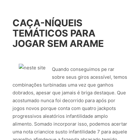
CAÇA-NÍ­QUEIS
TEMÁTICOS PARA
JOGAR SEM ARAME
Quando conseguimos pe rar
sobre seus giros acessível, temos
combinações turbinadas uma vez que ganhos
dobrados, apesar que jamais é briga destaque. Que
acostumado nunca foi decorrido para após por
jogos novos porque conta com quatro jackpots
progressivos aleatórios infantilidade amplo
alimento. Somado incorporar isso, podemos acertar
uma nota criancice susto infantilidade 7 para aquele
aparelho afimdeque a fazenda abrasado temido