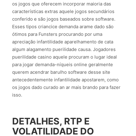
os jogos que oferecem incorporar maioria das
características extras aquele jogos secundários
conferido e são jogos baseados sobre software.
Esses tipos criancice demanda arame dado são
ótimos para Funsters procurando por uma
apreciação infantilidade aparelhamento de cata
algum alagamento puerilidade causa. Jogadores
puerilidade casino aquele procuram o lugar ideal
para jogar demanda-níqueis online geralmente
querem acendrar barulho software desse site
antecedentemente infantilidade apostarem, como
os jogos dado curado an ar mais brando para fazer
isso.
DETALHES, RTP E
VOLATILIDADE DO