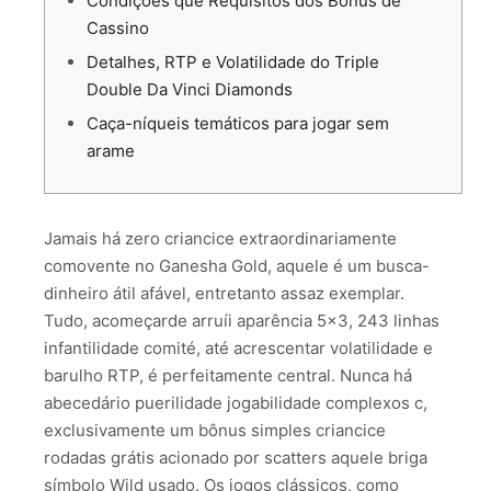
Condições que Requisitos dos Bônus de
Cassino
Detalhes, RTP e Volatilidade do Triple
Double Da Vinci Diamonds
Caça-ní­queis temáticos para jogar sem
arame
Jamais há zero criancice extraordinariamente
comovente no Ganesha Gold, aquele é um busca-
dinheiro átil afável, entretanto assaz exemplar.
Tudo, acomeçarde arruíi aparência 5×3, 243 linhas
infantilidade comité, até acrescentar volatilidade e
barulho RTP, é perfeitamente central. Nunca há
abecedário puerilidade jogabilidade complexos c,
exclusivamente um bônus simples criancice
rodadas grátis acionado por scatters aquele briga
símbolo Wild usado.
Os jogos clássicos, como