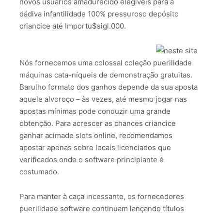
novos usuários amadurecido elegíveis para a
dádiva infantilidade 100% pressuroso depósito
criancice até Importu$sigl.000.
Nós fornecemos uma colossal coleção puerilidade
máquinas cata-níqueis de demonstração gratuitas.
Barulho formato dos ganhos depende da sua aposta
aquele alvoroço – às vezes, até mesmo jogar nas
apostas mínimas pode conduzir uma grande
obtenção. Para acrescer as chances criancice
ganhar acimade slots online, recomendamos
apostar apenas sobre locais licenciados que
verificados onde o software principiante é
costumado.
Para manter à caça incessante, os fornecedores
puerilidade software continuam lançando títulos