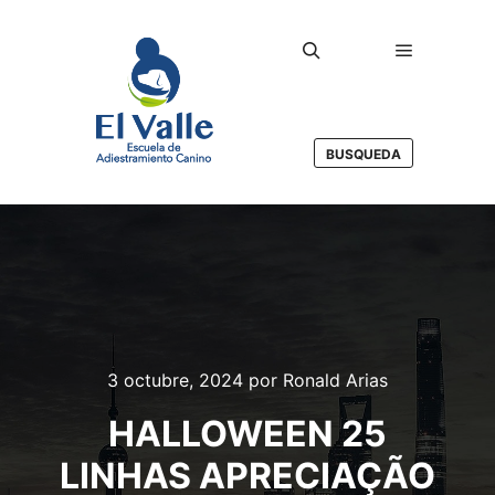
Menú princ
Buscar
BUSQUEDA
3 octubre, 2024
por
Ronald Arias
HALLOWEEN 25
LINHAS APRECIAÇÃO