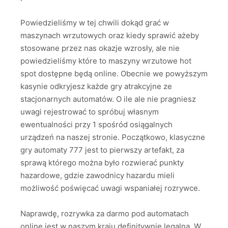
Powiedzieliśmy w tej chwili dokąd grać w
maszynach wrzutowych oraz kiedy sprawić ażeby
stosowane przez nas okazje wzrosły, ale nie
powiedzieliśmy które to maszyny wrzutowe hot
spot dostępne będą online. Obecnie we powyższym
kasynie odkryjesz każde gry atrakcyjne ze
stacjonarnych automatów. O ile ale nie pragniesz
uwagi rejestrować to spróbuj własnym
ewentualności przy 1 spośród osiągalnych
urządzeń na naszej stronie. Początkowo, klasyczne
gry automaty 777 jest to pierwszy artefakt, za
sprawą którego można było rozwierać punkty
hazardowe, gdzie zawodnicy hazardu mieli
możliwość poświęcać uwagi wspaniałej rozrywce.
Naprawdę, rozrywka za darmo pod automatach
online jest w naszym kraju definitywnie legalna. W