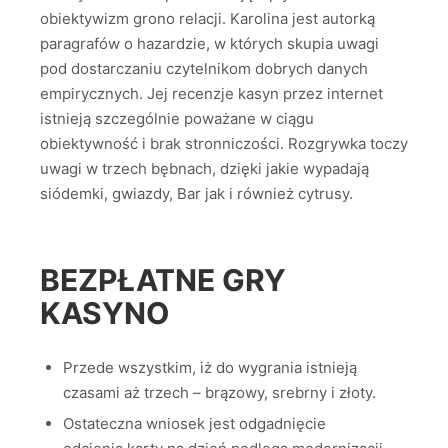
obiektywizm grono relacji. Karolina jest autorką
paragrafów o hazardzie, w których skupia uwagi
pod dostarczaniu czytelnikom dobrych danych
empirycznych. Jej recenzje kasyn przez internet
istnieją szczególnie poważane w ciągu
obiektywność i brak stronniczości. Rozgrywka toczy
uwagi w trzech bębnach, dzięki jakie wypadają
siódemki, gwiazdy, Bar jak i również cytrusy.
BEZPŁATNE GRY
KASYNO
Przede wszystkim, iż do wygrania istnieją
czasami aż trzech – brązowy, srebrny i złoty.
Ostateczna wniosek jest odgadnięcie