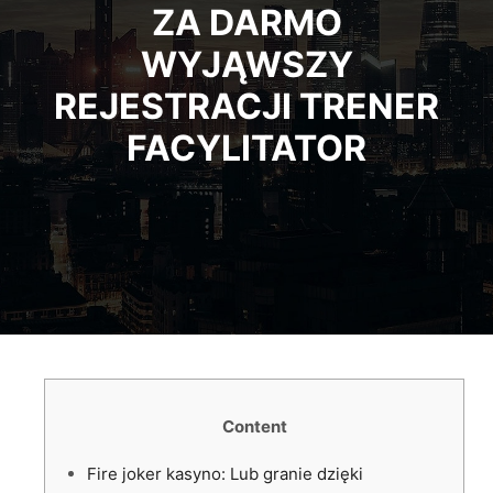
ZA DARMO
WYJĄWSZY
REJESTRACJI TRENER
FACYLITATOR
Content
Fire joker kasyno: Lub granie dzięki