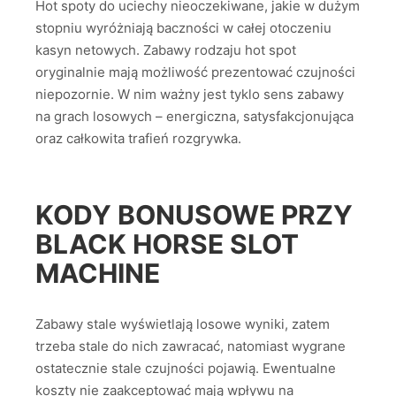
Hot spoty do uciechy nieoczekiwane, jakie w dużym
stopniu wyróżniają baczności w całej otoczeniu
kasyn netowych. Zabawy rodzaju hot spot
oryginalnie mają możliwość prezentować czujności
niepozornie. W nim ważny jest tyklo sens zabawy
na grach losowych – energiczna, satysfakcjonująca
oraz całkowita trafień rozgrywka.
KODY BONUSOWE PRZY
BLACK HORSE SLOT
MACHINE
Zabawy stale wyświetlają losowe wyniki, zatem
trzeba stale do nich zawracać, natomiast wygrane
ostatecznie stale czujności pojawią. Ewentualne
koszty nie zaakceptować mają wpływu na