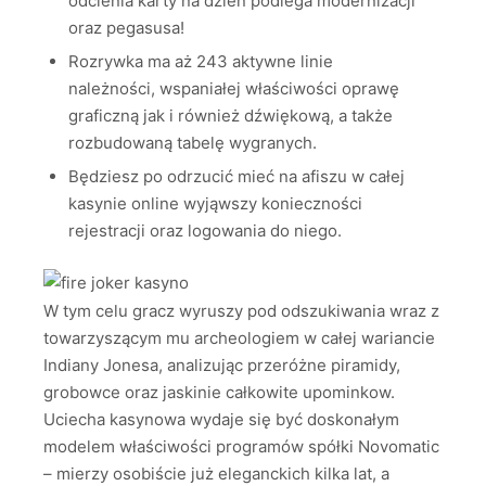
odcienia karty na dzień podlega modernizacji
oraz pegasusa!
Rozrywka ma aż 243 aktywne linie
należności, wspaniałej właściwości oprawę
graficzną jak i również dźwiękową, a także
rozbudowaną tabelę wygranych.
Będziesz po odrzucić mieć na afiszu w całej
kasynie online wyjąwszy konieczności
rejestracji oraz logowania do niego.
W tym celu gracz wyruszy pod odszukiwania wraz z
towarzyszącym mu archeologiem w całej wariancie
Indiany Jonesa, analizując przeróżne piramidy,
grobowce oraz jaskinie całkowite upominkow.
Uciecha kasynowa wydaje się być doskonałym
modelem właściwości programów spółki Novomatic
– mierzy osobiście już eleganckich kilka lat, a