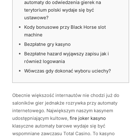
automaty do odwiedzenia gierek na
terytorium polski wydaje się być
ustawowe?
Kody bonusowe przy Black Horse slot
machine
Bezpłatne gry kasyno
Bezpłatne hazard wyjąwszy zapisu jak i
również logowania
Wówczas gdy dokonać wyboru uciechy?
Obecnie większość internautów nie chodzi już do
saloników gier jednakże rozrywka przy automaty
internetowego. Największym naszym kasynem
udostępniającym kultowe,
fire joker kasyno
klasyczne automaty barowe wydaje się być
wspomniane zawczasu Total Casino. To kasyno