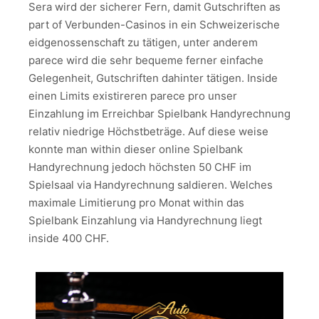
Sera wird der sicherer Fern, damit Gutschriften as
part of Verbunden-Casinos in ein Schweizerische
eidgenossenschaft zu tätigen, unter anderem
parece wird die sehr bequeme ferner einfache
Gelegenheit, Gutschriften dahinter tätigen. Inside
einen Limits existireren parece pro unser
Einzahlung im Erreichbar Spielbank Handyrechnung
relativ niedrige Höchstbeträge. Auf diese weise
konnte man within dieser online Spielbank
Handyrechnung jedoch höchsten 50 CHF im
Spielsaal via Handyrechnung saldieren. Welches
maximale Limitierung pro Monat within das
Spielbank Einzahlung via Handyrechnung liegt
inside 400 CHF.