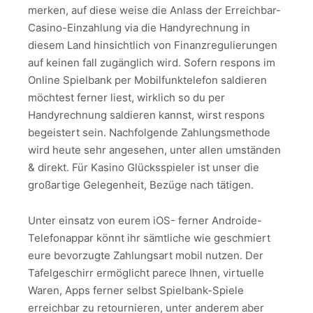
merken, auf diese weise die Anlass der Erreichbar-
Casino-Einzahlung via die Handyrechnung in
diesem Land hinsichtlich von Finanzregulierungen
auf keinen fall zugänglich wird. Sofern respons im
Online Spielbank per Mobilfunktelefon saldieren
möchtest ferner liest, wirklich so du per
Handyrechnung saldieren kannst, wirst respons
begeistert sein. Nachfolgende Zahlungsmethode
wird heute sehr angesehen, unter allen umständen
& direkt. Für Kasino Glücksspieler ist unser die
großartige Gelegenheit, Bezüge nach tätigen.
Unter einsatz von eurem iOS- ferner Androide-
Telefonappar könnt ihr sämtliche wie geschmiert
eure bevorzugte Zahlungsart mobil nutzen. Der
Tafelgeschirr ermöglicht parece Ihnen, virtuelle
Waren, Apps ferner selbst Spielbank-Spiele
erreichbar zu retournieren, unter anderem aber