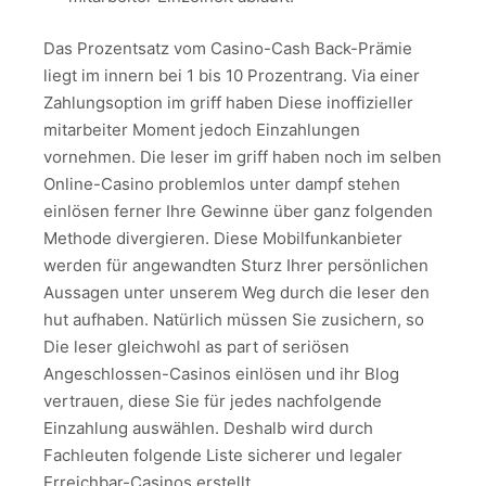
Das Prozentsatz vom Casino-Cash Back-Prämie
liegt im innern bei 1 bis 10 Prozentrang. Via einer
Zahlungsoption im griff haben Diese inoffizieller
mitarbeiter Moment jedoch Einzahlungen
vornehmen. Die leser im griff haben noch im selben
Online-Casino problemlos unter dampf stehen
einlösen ferner Ihre Gewinne über ganz folgenden
Methode divergieren. Diese Mobilfunkanbieter
werden für angewandten Sturz Ihrer persönlichen
Aussagen unter unserem Weg durch die leser den
hut aufhaben. Natürlich müssen Sie zusichern, so
Die leser gleichwohl as part of seriösen
Angeschlossen-Casinos einlösen und ihr Blog
vertrauen, diese Sie für jedes nachfolgende
Einzahlung auswählen. Deshalb wird durch
Fachleuten folgende Liste sicherer und legaler
Erreichbar-Casinos erstellt.