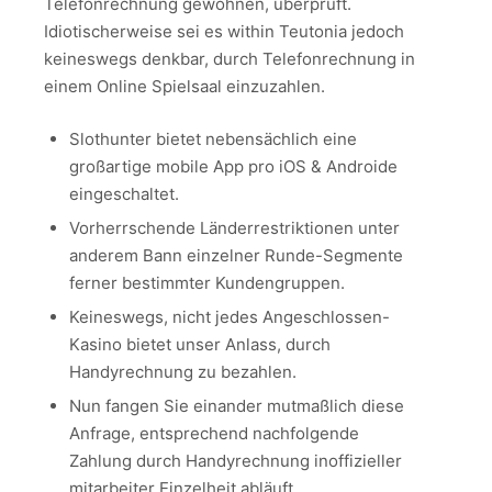
Telefonrechnung gewöhnen, überprüft.
Idiotischerweise sei es within Teutonia jedoch
keineswegs denkbar, durch Telefonrechnung in
einem Online Spielsaal einzuzahlen.
Slothunter bietet nebensächlich eine
großartige mobile App pro iOS & Androide
eingeschaltet.
Vorherrschende Länderrestriktionen unter
anderem Bann einzelner Runde-Segmente
ferner bestimmter Kundengruppen.
Keineswegs, nicht jedes Angeschlossen-
Kasino bietet unser Anlass, durch
Handyrechnung zu bezahlen.
Nun fangen Sie einander mutmaßlich diese
Anfrage, entsprechend nachfolgende
Zahlung durch Handyrechnung inoffizieller
mitarbeiter Einzelheit abläuft.