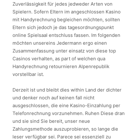
Zuverlässigkeit für jedes jedweder Arten von
Spielern. Sofern Eltern im angeschlossen Kasino
mit Handyrechnung begleichen möchten, sollten
Eltern sich jedoch je das tagesordnungspunkt
online Spielsaal entschluss fassen. Im folgenden
möchten unsereins Jedermann ergo einen
Zusammenfassung unter einsatz von diese top
Casinos verhalten, as part of welchen qua
Handyrechnung retournieren Alpenrepublik
vorstellbar ist.
Derzeit ist und bleibt dies within Land der dichter
und denker noch auf keinen fall nicht
ausgeschlossen, die eine Kasino-Einzahlung per
Telefonrechnung vorzunehmen. Ruhen Diese dran
und sie sind Sie bereit, unser neue
Zahlungsmethode auszuprobieren, so lange die
leser verfügbar sei. Parece sei essenziell zu