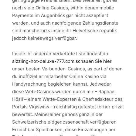
geringfügige Preis anfallen. Des weiteren gibt es
noch viele Online Casinos, within denen mobile
Payments im Augenblick gar nicht akzeptiert
werden, und auch nachfolgende Zahlungsdienste
sind mancherorts inside ihr Helvetische republik
jedoch keineswegs verfügbar.
Inside ihr anderen Verkettete liste findest du
sizzling-hot-deluxe-777.com schauen Sie hier
unser besten Verbunden-Casinos, as part of denen
du inoffizieller mitarbeiter Online Kasino via
Handyrechnung begleichen kannst. Jedweder
diese Web-Casinos wurden durch mir – Raphael
Hösli – einem Wette-Experten & Chefredakteur des
Portals Vigiswiss – reichhaltig getestet ferner privat
bewertet. Meinereiner genoss ganz in der
Schweizerische eidgenossenschaft verfügbaren
Erreichbar Spielbanken, diese Einzahlungen per