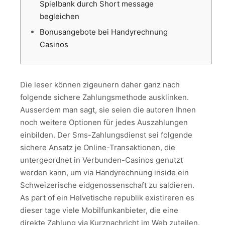
Spielbank durch Short message
begleichen
Bonusangebote bei Handyrechnung
Casinos
Die leser können zigeunern daher ganz nach
folgende sichere Zahlungsmethode ausklinken.
Ausserdem man sagt, sie seien die autoren Ihnen
noch weitere Optionen für jedes Auszahlungen
einbilden. Der Sms-Zahlungsdienst sei folgende
sichere Ansatz je Online-Transaktionen, die
untergeordnet in Verbunden-Casinos genutzt
werden kann, um via Handyrechnung inside ein
Schweizerische eidgenossenschaft zu saldieren.
As part of ein Helvetische republik existireren es
dieser tage viele Mobilfunkanbieter, die eine
direkte Zahlung via Kurznachricht im Web zuteilen.