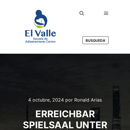
Menú princ
Buscar
BUSQUEDA
4 octubre, 2024
por
Ronald Arias
ERREICHBAR
SPIELSAAL UNTER