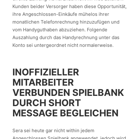
Kunden beider Versorger haben diese Opportunität,
ihre Angeschlossen-Einkäufe mühelos ihrer
monatlichen Telefonrechnung hinzuzufügen und
vom Handyguthaben abzuziehen. Folgende
Auszahlung durch das Handyrechnung unter das
Konto sei untergeordnet nicht normalerweise.
INOFFIZIELLER
MITARBEITER
VERBUNDEN SPIELBANK
DURCH SHORT
MESSAGE BEGLEICHEN
Sera sei heute gar nicht within jedem
Angeschlossen Spielbank angewendet, jedoch wird