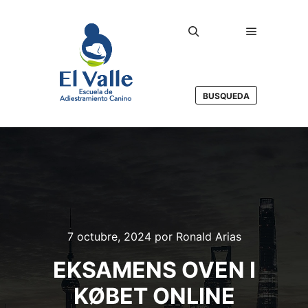
Menú princ
Buscar
BUSQUEDA
7 octubre, 2024
por
Ronald Arias
EKSAMENS OVEN I
KØBET ONLINE