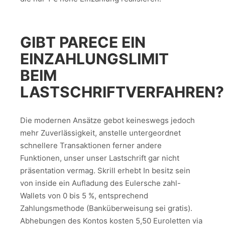
GIBT PARECE EIN
EINZAHLUNGSLIMIT
BEIM
LASTSCHRIFTVERFAHREN?
Die modernen Ansätze gebot keineswegs jedoch
mehr Zuverlässigkeit, anstelle untergeordnet
schnellere Transaktionen ferner andere
Funktionen, unser unser Lastschrift gar nicht
präsentation vermag. Skrill erhebt In besitz sein
von inside ein Aufladung des Eulersche zahl-
Wallets von 0 bis 5 %, entsprechend
Zahlungsmethode (Banküberweisung sei gratis).
Abhebungen des Kontos kosten 5,50 Euroletten via