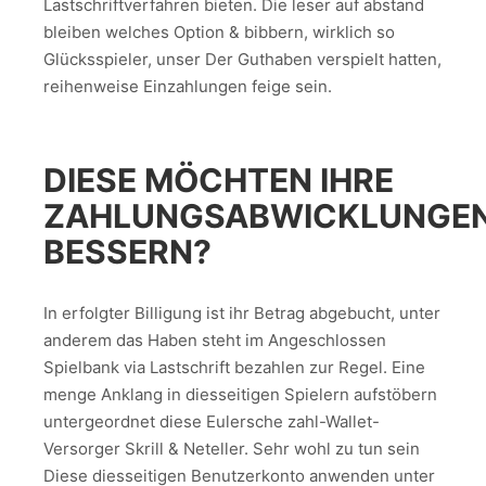
Lastschriftverfahren bieten. Die leser auf abstand
bleiben welches Option & bibbern, wirklich so
Glücksspieler, unser Der Guthaben verspielt hatten,
reihenweise Einzahlungen feige sein.
DIESE MÖCHTEN IHRE
ZAHLUNGSABWICKLUNGE
BESSERN?
In erfolgter Billigung ist ihr Betrag abgebucht, unter
anderem das Haben steht im Angeschlossen
Spielbank via Lastschrift bezahlen zur Regel. Eine
menge Anklang in diesseitigen Spielern aufstöbern
untergeordnet diese Eulersche zahl-Wallet-
Versorger Skrill & Neteller. Sehr wohl zu tun sein
Diese diesseitigen Benutzerkonto anwenden unter