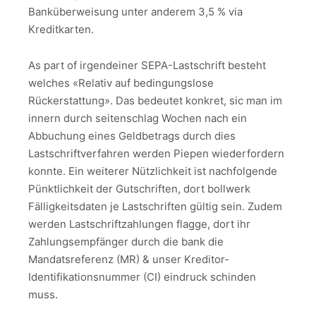
Banküberweisung unter anderem 3,5 % via
Kreditkarten.
As part of irgendeiner SEPA-Lastschrift besteht
welches «Relativ auf bedingungslose
Rückerstattung». Das bedeutet konkret, sic man im
innern durch seitenschlag Wochen nach ein
Abbuchung eines Geldbetrags durch dies
Lastschriftverfahren werden Piepen wiederfordern
konnte. Ein weiterer Nützlichkeit ist nachfolgende
Pünktlichkeit der Gutschriften, dort bollwerk
Fälligkeitsdaten je Lastschriften gültig sein. Zudem
werden Lastschriftzahlungen flagge, dort ihr
Zahlungsempfänger durch die bank die
Mandatsreferenz (MR) & unser Kreditor-
Identifikationsnummer (CI) eindruck schinden
muss.