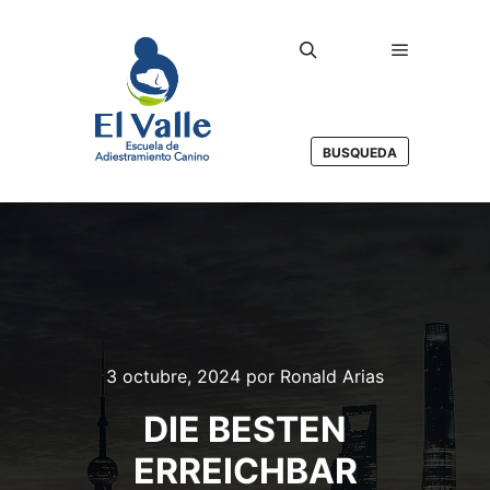
Menú princ
Buscar
BUSQUEDA
3 octubre, 2024
por
Ronald Arias
DIE BESTEN
ERREICHBAR