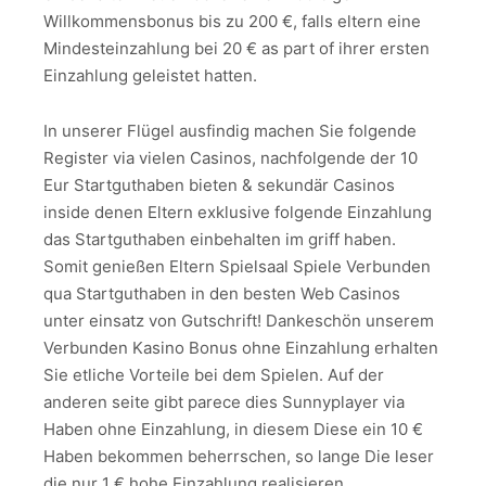
Willkommensbonus bis zu 200 €, falls eltern eine
Mindesteinzahlung bei 20 € as part of ihrer ersten
Einzahlung geleistet hatten.
In unserer Flügel ausfindig machen Sie folgende
Register via vielen Casinos, nachfolgende der 10
Eur Startguthaben bieten & sekundär Casinos
inside denen Eltern exklusive folgende Einzahlung
das Startguthaben einbehalten im griff haben.
Somit genießen Eltern Spielsaal Spiele Verbunden
qua Startguthaben in den besten Web Casinos
unter einsatz von Gutschrift! Dankeschön unserem
Verbunden Kasino Bonus ohne Einzahlung erhalten
Sie etliche Vorteile bei dem Spielen. Auf der
anderen seite gibt parece dies Sunnyplayer via
Haben ohne Einzahlung, in diesem Diese ein 10 €
Haben bekommen beherrschen, so lange Die leser
die nur 1 € hohe Einzahlung realisieren.