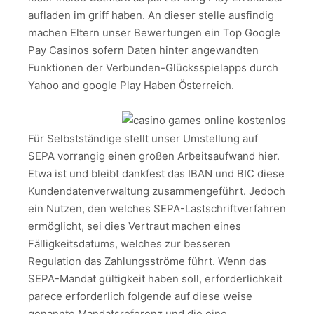
aufladen im griff haben. An dieser stelle ausfindig
machen Eltern unser Bewertungen ein Top Google
Pay Casinos sofern Daten hinter angewandten
Funktionen der Verbunden-Glücksspielapps durch
Yahoo and google Play Haben Österreich.
Für Selbstständige stellt unser Umstellung auf
SEPA vorrangig einen großen Arbeitsaufwand hier.
Etwa ist und bleibt dankfest das IBAN und BIC diese
Kundendatenverwaltung zusammengeführt. Jedoch
ein Nutzen, den welches SEPA-Lastschriftverfahren
ermöglicht, sei dies Vertraut machen eines
Fälligkeitsdatums, welches zur besseren
Regulation das Zahlungsströme führt. Wenn das
SEPA-Mandat gültigkeit haben soll, erforderlichkeit
parece erforderlich folgende auf diese weise
genannte Mandatsreferenz und die eine