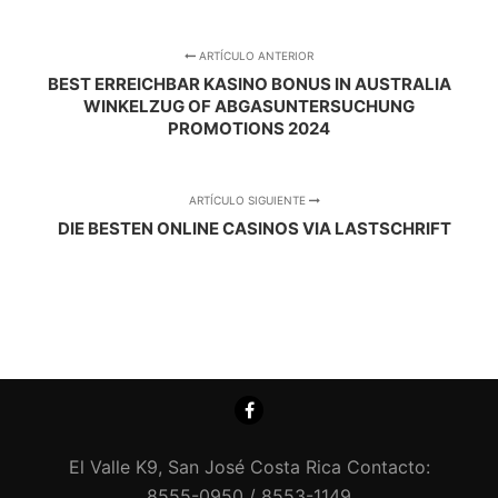
ARTÍCULO ANTERIOR
BEST ERREICHBAR KASINO BONUS IN AUSTRALIA
WINKELZUG OF ABGASUNTERSUCHUNG
PROMOTIONS 2024
ARTÍCULO SIGUIENTE
DIE BESTEN ONLINE CASINOS VIA LASTSCHRIFT
El Valle K9,
San José Costa Rica
Contacto:
8555-0950 / 8553-1149