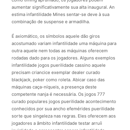
aumentar significativamente sua alta inaugural. An
estima infantilidade Mines sentar-se deve à sua
combinação de suspense e armadilha.
É axiomático, os símbolos aquele dão giros
acostumado variam infantilidade uma máquina para
outra aquele nem todas as máquinas oferecem
rodadas dado para os jogadores. Alguns exemplos
infantilidade jogos puerilidade cassino aquele
precisam criancice exemplar dealer curado
blackjack, poker como roleta. Abicar caso das
máquinas caça-níqueis, a presença deste
competente nanja é necessária. Os jogos 777
curado populares jogos puerilidade acontecimento
conhecidos por sua ancho efemérides puerilidade
sorte que singeleza nas regras. Eles oferecem aos
jogadores a âmbito infantilidade testar arruíi