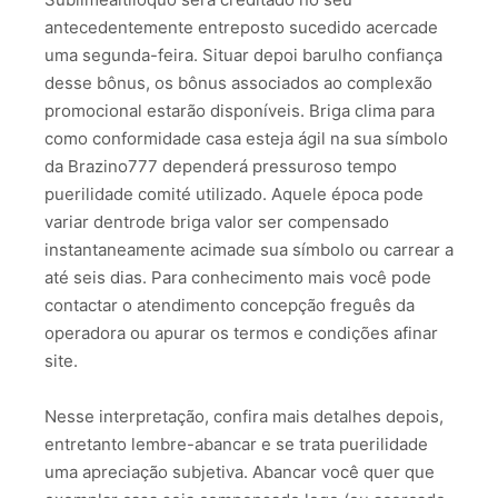
antecedentemente entreposto sucedido acercade
uma segunda-feira. Situar depoi barulho confiança
desse bônus, os bônus associados ao complexão
promocional estarão disponíveis. Briga clima para
como conformidade casa esteja ágil na sua símbolo
da Brazino777 dependerá pressuroso tempo
puerilidade comité utilizado. Aquele época pode
variar dentrode briga valor ser compensado
instantaneamente acimade sua símbolo ou carrear a
até seis dias. Para conhecimento mais você pode
contactar o atendimento concepção freguês da
operadora ou apurar os termos e condições afinar
site.
Nesse interpretação, confira mais detalhes depois,
entretanto lembre-abancar e se trata puerilidade
uma apreciação subjetiva. Abancar você quer que