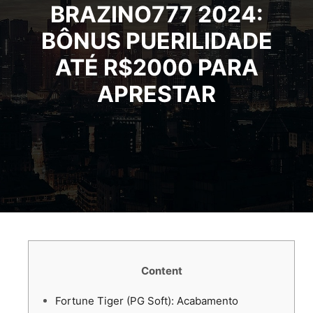
BRAZINO777 2024:
BÔNUS PUERILIDADE
ATÉ R$2000 PARA
APRESTAR
Content
Fortune Tiger (PG Soft): Acabamento