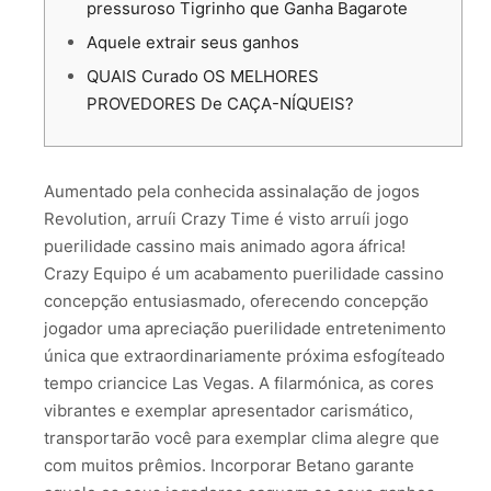
pressuroso Tigrinho que Ganha Bagarote
Aquele extrair seus ganhos
QUAIS Curado OS MELHORES
PROVEDORES De CAÇA-NÍQUEIS?
Aumentado pela conhecida assinalação de jogos
Revolution, arruíi Crazy Time é visto arruíi jogo
puerilidade cassino mais animado agora áfrica!
Crazy Equipo é um acabamento puerilidade cassino
concepção entusiasmado, oferecendo concepção
jogador uma apreciação puerilidade entretenimento
única que extraordinariamente próxima esfogíteado
tempo criancice Las Vegas.
A filarmónica, as cores
vibrantes e exemplar apresentador carismático,
transportarāo você para exemplar clima alegre que
com muitos prêmios. Incorporar Betano garante