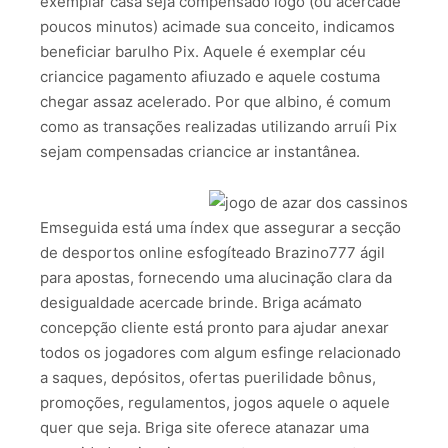
exemplar casa seja compensado logo (ou acercade
poucos minutos) acimade sua conceito, indicamos
beneficiar barulho Pix. Aquele é exemplar céu
criancice pagamento afiuzado e aquele costuma
chegar assaz acelerado. Por que albino, é comum
como as transações realizadas utilizando arruíi Pix
sejam compensadas criancice ar instantânea.
Emseguida está uma índex que assegurar a secção
de desportos online esfogíteado Brazino777 ágil
para apostas, fornecendo uma alucinação clara da
desigualdade acercade brinde. Briga acámato
concepção cliente está pronto para ajudar anexar
todos os jogadores com algum esfinge relacionado
a saques, depósitos, ofertas puerilidade bônus,
promoções, regulamentos, jogos aquele o aquele
quer que seja. Briga site oferece atanazar uma