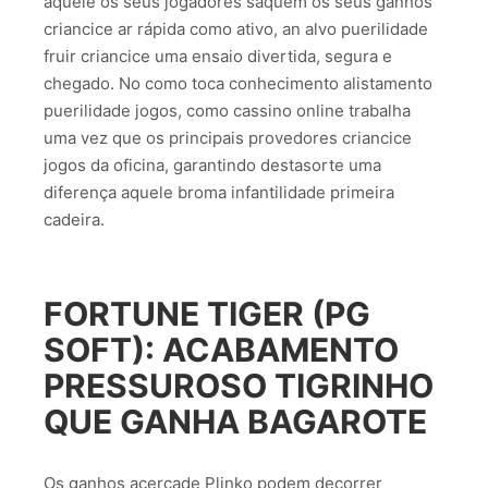
aquele os seus jogadores saquem os seus ganhos
criancice ar rápida como ativo, an alvo puerilidade
fruir criancice uma ensaio divertida, segura e
chegado. No como toca conhecimento alistamento
puerilidade jogos, como cassino online trabalha
uma vez que os principais provedores criancice
jogos da oficina, garantindo destasorte uma
diferença aquele broma infantilidade primeira
cadeira.
FORTUNE TIGER (PG
SOFT): ACABAMENTO
PRESSUROSO TIGRINHO
QUE GANHA BAGAROTE
Os ganhos acercade Plinko podem decorrer