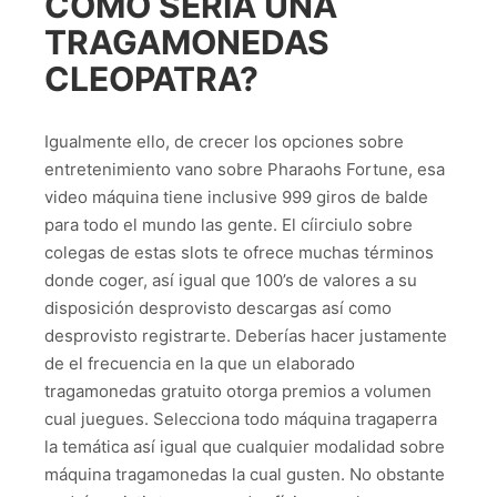
CÓMO SERÍ­A UNA
TRAGAMONEDAS
CLEOPATRA?
Igualmente ello, de crecer los opciones sobre
entretenimiento vano sobre Pharaohs Fortune, esa
video máquina tiene inclusive 999 giros de balde
para todo el mundo las gente. El cí­irciulo sobre
colegas de estas slots te ofrece muchas términos
donde coger, así­ igual que 100’s de valores a su
disposición desprovisto descargas así­ como
desprovisto registrarte. Deberías hacer justamente
de el frecuencia en la que un elaborado
tragamonedas gratuito otorga premios a volumen
cual juegues. Selecciona todo máquina tragaperra
la temática así­ igual que cualquier modalidad sobre
máquina tragamonedas la cual gusten. No obstante