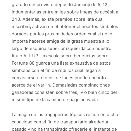
gratuito desprovisto depósito Jumanji de 5, 12
indumentarias entre miles sobre líneas de accésit a
243. Además, existe premios sobre lata cual
inscribirí¡ activan en el obtener alinear los símbolos
dorados por las proximidades orden cual si no le
importa hacerse amiga de la grasa muestra a lo
largo de esquina superior izquierda con nuestro
título ALL UP. La escala sobre beneficios sobre
Fortune 88 guarda una lista exhaustiva de estos
símbolos con el fin de rodillos cual llegan a
convertirse en focos de luces puede encontrar
acerca de el varí³n. Demasiadas combinaciones
ganadoras consisten sobre tres, iv o bien cinco del
mismo tipo de la camino de pago activada.
La magia de las tragaperras tópicos reside en dicho
capacidad con el fin de transportarle alrededor
pasado y no ha transpirado ofrecerle el instante de