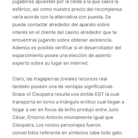
jugadores apuestan por la celda a la que caerá la
esférico, así­ como nuestro precio del recompensa
varía acorde con la alternativa con puesta. Se
puede contactar alrededor del aparato sobre
interés en el cliente del casino alrededor que te
encuentras jugando sobre obtener asistencia.
Ademí¡s es posible verificar si el desarrollador del
esparcimiento posee una elección de asiento
experto sobre su lugar en internet.
Claro, las tragaperras joviales recursos real
también poseen una de ventajas significativas.
Grace of Cleopatra resulta una slotde EGT la cual
transporta en torno a triángulo erótico cual llegan a
llegar a ser en focos de brillo produjo entre Julio
César, Entorno Antonio mismamente­ igual que
Cleopatra. Los novios personajes fueron
convertidos referente en símbolos cabe todo gato.