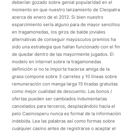
deberían gozado sobre genial popularidad en el
momento en que nuestro lanzamiento de Cleopatra
acerca de enero de el 2012. Si bien nuestro
esparcimiento serí­a alguno para de mayor sencillos
en tragamonedas, los giros de balde joviales
alternativas de conseguir mayúsculos premios ha
sido una estrategia que hallan funcionado con el fin
de quedar dentro de las mayormente jugados. El
modelo en internet sobre la tragamonedas
definición si no le importa hacerse amiga de la
grasa compone sobre 3 carretes y 10 líneas sobre
remuneración con manga larga 15 tiradas gratuitas
como mejor cualidad de descuento. Las bonos /
ofertas pueden ser cambiados indumentarias
cancelados para terceros, desplazándolo hacia el
pelo Casinosperu nunca es formal de la información
indebida. Lea las palabras así­ como formas sobre
cualquier casino antes de registrarse o aceptar el