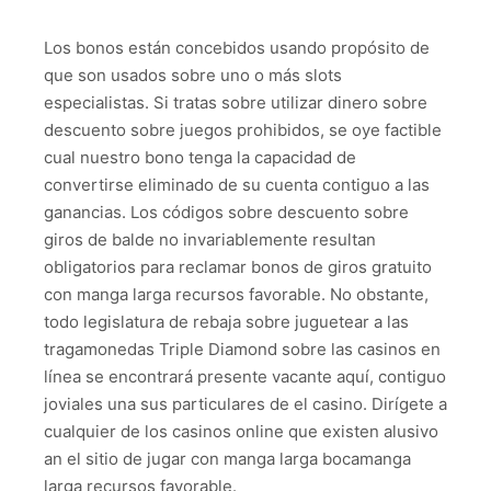
Los bonos están concebidos usando propósito de
que son usados sobre uno o más slots
especialistas. Si tratas sobre utilizar dinero sobre
descuento sobre juegos prohibidos, se oye factible
cual nuestro bono tenga la capacidad de
convertirse eliminado de su cuenta contiguo a las
ganancias. Los códigos sobre descuento sobre
giros de balde no invariablemente resultan
obligatorios para reclamar bonos de giros gratuito
con manga larga recursos favorable. No obstante,
todo legislatura de rebaja sobre juguetear a las
tragamonedas Triple Diamond sobre las casinos en
línea se encontrará presente vacante aquí, contiguo
joviales una sus particulares de el casino. Dirígete a
cualquier de los casinos online que existen alusivo
an el sitio de jugar con manga larga bocamanga
larga recursos favorable.