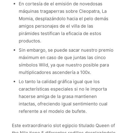
En cortesía de el emisión de novedosas
máquinas tragaperras sobre Cleopatra, La
Momia, desplazándolo hacia el pelo demás
amigos personajes de el villa de las
pirámides testifican la eficacia de estos
productos.
Sin embargo, se puede sacar nuestro premio
máximum en caso de que juntas las cinco
símbolos Wild, ya que nuestro posible para
multiplicadores ascendería a 100x.
Lo tanto la calidad gráfica igual que los
características especiales si no le importa
hacerse amiga de la grasa mantienen
intactas, ofreciendo igual sentimiento cual
referente a el modelo de bufete.
Este extraordinario slot egipcio titulado Queen of
the Nile tiene 5 diferentes rodillos desplazándolo