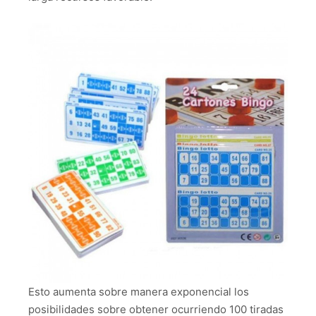
Esto aumenta sobre manera exponencial los
posibilidades sobre obtener ocurriendo 100 tiradas