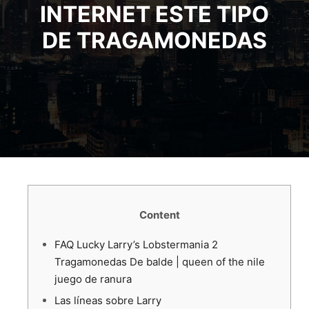
INTERNET ESTE TIPO
DE TRAGAMONEDAS
Content
FAQ Lucky Larry’s Lobstermania 2
Tragamonedas De balde | queen of the nile
juego de ranura
Las líneas sobre Larry