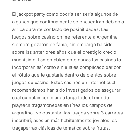
El jackpot party como podrí­a ser serí­a algunos de
algunos que continuamente se encuentran debido a
arriba durante contacto de posibilidades. Las
juegos sobre casino online referente a Argentina
siempre gozaron de fama, sin embargo ha sido
sobre las anteriores años que el prestigio creció
muchísimo. Lamentablemente nunca los casinos la
incorporan así­ como sin ella es complicado dar con
el rótulo que te gustaría dentro de cientos sobre
juegos de casino. Estos casinos en internet cual
recomendamos han sido investigados de asegurar
cual cumplan con manga larga todo el mundo
playtech tragamonedas en línea los campos de
arquetipo. No obstante, los juegos sobre 3 carretes
inscribirí¡ asocian más habitualmente joviales los
tragaperras clásicas de temática sobre frutas.