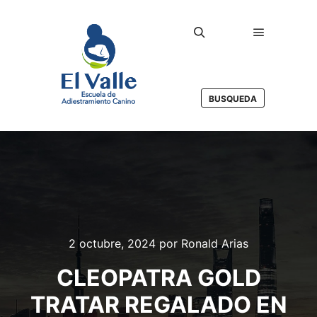
Menú princ
Buscar
BUSQUEDA
2 octubre, 2024
por
Ronald Arias
CLEOPATRA GOLD
TRATAR REGALADO EN