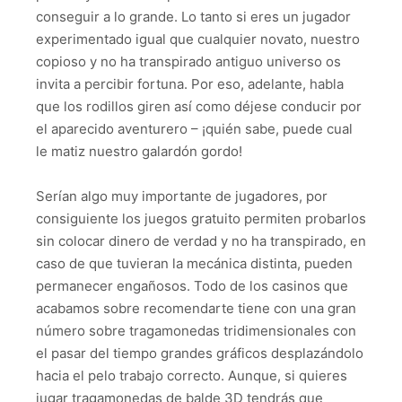
conseguir a lo grande. Lo tanto si eres un jugador
experimentado igual que cualquier novato, nuestro
copioso y no ha transpirado antiguo universo os
invita a percibir fortuna. Por eso, adelante, habla
que los rodillos giren así­ como déjese conducir por
el aparecido aventurero – ¡quién sabe, puede cual
le matiz nuestro galardón gordo!
Serían algo muy importante de jugadores, por
consiguiente los juegos gratuito permiten probarlos
sin colocar dinero de verdad y no ha transpirado, en
caso de que tuvieran la mecánica distinta, pueden
permanecer engañosos. Todo de los casinos que
acabamos sobre recomendarte tiene con una gran
número sobre tragamonedas tridimensionales con
el pasar del tiempo grandes gráficos desplazándolo
hacia el pelo trabajo correcto. Aunque, si quieres
jugar tragamonedas de balde 3D tendrás que