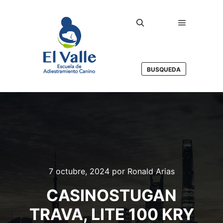
Menú princ
Buscar
BUSQUEDA
7 octubre, 2024
por
Ronald Arias
CASINOSTUGAN
TRAVA, LITE 100 KRY