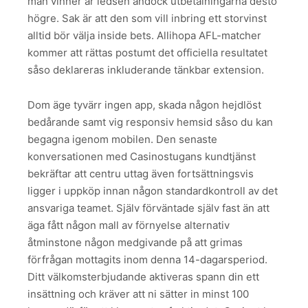
man vinner är ledsen ändock utbetalningarna desto
högre. Sak är att den som vill inbring ett storvinst
alltid bör välja inside bets. Allihopa AFL-matcher
kommer att rättas postumt det officiella resultatet
såso deklareras inkluderande tänkbar extension.
Dom äge tyvärr ingen app, skada någon hejdlöst
bedårande samt vig responsiv hemsid såso du kan
begagna igenom mobilen. Den senaste
konversationen med Casinostugans kundtjänst
bekräftar att centru uttag även fortsättningsvis
ligger i uppköp innan någon standardkontroll av det
ansvariga teamet. Själv förväntade själv fast än att
äga fått någon mall av förnyelse alternativ
åtminstone någon medgivande på att grimas
förfrågan mottagits inom denna 14-dagarsperiod.
Ditt välkomsterbjudande aktiveras spann din ett
insättning och kräver att ni sätter in minst 100