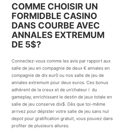
COMME CHOISIR UN
FORMIDBLE CASINO
DANS COURBE AVEC
ANNALES EXTREMUM
DE 5$?
Connectez-vous comme les avis par rapport aux
salle de jeu en compagnie de deux € annales en
compagnie de dix eur0 ou nos salle de jeu de
annales extremum pour deux euros. Ces bonus
adhèrent de la creux et de un’chaleur í du
gameplay, enrichissant le destin de jeux totale en
salle de jeu conserve dix$. Dès que toi-même
arrivez pour dépister votre salle de jeu sans nul
depot pour gratification gratuit, vous pouvez dans
profiter de plusieurs allures.