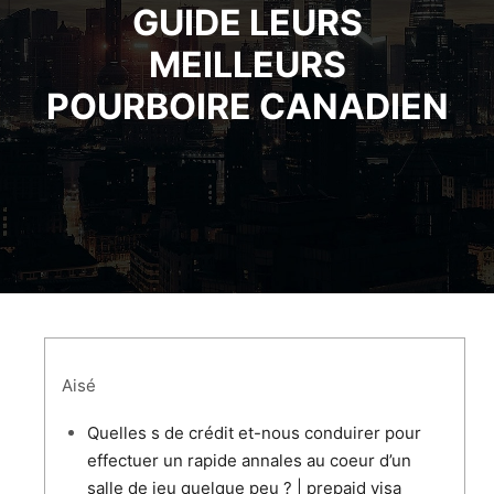
GUIDE LEURS
MEILLEURS
POURBOIRE CANADIEN
Aisé
Quelles s de crédit et-nous conduirer pour
effectuer un rapide annales au coeur d’un
salle de jeu quelque peu ? | prepaid visa