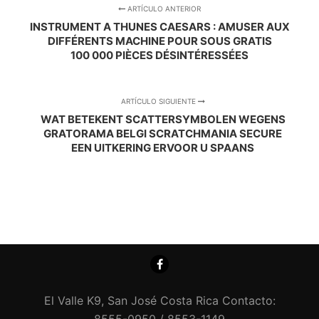
ARTÍCULO ANTERIOR
INSTRUMENT A THUNES CAESARS : AMUSER AUX
DIFFÉRENTS MACHINE POUR SOUS GRATIS
100 000 PIÈCES DÉSINTÉRESSÉES
ARTÍCULO SIGUIENTE
WAT BETEKENT SCATTERSYMBOLEN WEGENS
GRATORAMA BELGI SCRATCHMANIA SECURE
EEN UITKERING ERVOOR U SPAANS
El Valle K9,
San José Costa Rica
Contacto: