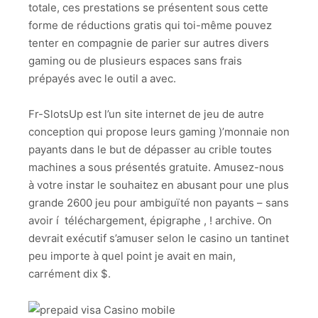
totale, ces prestations se présentent sous cette
forme de réductions gratis qui toi-même pouvez
tenter en compagnie de parier sur autres divers
gaming ou de plusieurs espaces sans frais
prépayés avec le outil a avec.
Fr-SlotsUp est l’un site internet de jeu de autre
conception qui propose leurs gaming )’monnaie non
payants dans le but de dépasser au crible toutes
machines a sous présentés gratuite. Amusez-nous
à votre instar le souhaitez en abusant pour une plus
grande 2600 jeu pour ambiguïté non payants – sans
avoir í téléchargement, épigraphe , ! archive. On
devrait exécutif s’amuser selon le casino un tantinet
peu importe à quel point je avait en main,
carrément dix $.