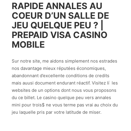
RAPIDE ANNALES AU
COEUR D’UN SALLE DE
JEU QUELQUE PEU ? |
PREPAID VISA CASINO
MOBILE
Sur notre site, me aidons simplement nos estrades
nos davantage mieux réputées économiques,
abandonnant d’excellente conditions de credits
mais auusi document endurant réactif. Visitez lí les
websites de un options dont nous vous proposons
du ce billet. Le casino quelque peu vers annales
mini pour trois$ ne vous terme pas vrai au choix du
jeu laquelle pris par votre latitude de miser.