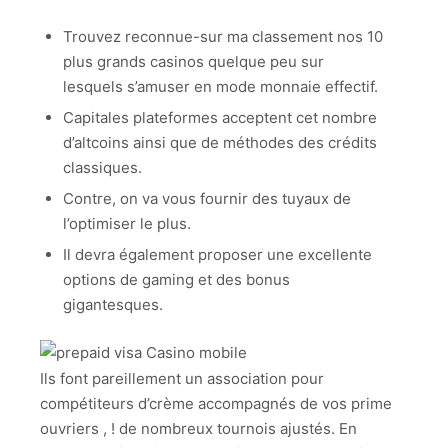
Trouvez reconnue-sur ma classement nos 10
plus grands casinos quelque peu sur
lesquels s’amuser en mode monnaie effectif.
Capitales plateformes acceptent cet nombre
d’altcoins ainsi que de méthodes des crédits
classiques.
Contre, on va vous fournir des tuyaux de
l’optimiser le plus.
Il devra également proposer une excellente
options de gaming et des bonus
gigantesques.
Ils font pareillement un association pour
compétiteurs d’crème accompagnés de vos prime
ouvriers , ! de nombreux tournois ajustés. En