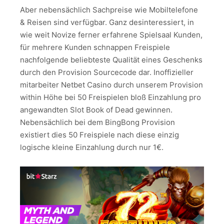
Aber nebensächlich Sachpreise wie Mobiltelefone
& Reisen sind verfügbar. Ganz desinteressiert, in
wie weit Novize ferner erfahrene Spielsaal Kunden,
für mehrere Kunden schnappen Freispiele
nachfolgende beliebteste Qualität eines Geschenks
durch den Provision Sourcecode dar. Inoffizieller
mitarbeiter Netbet Casino durch unserem Provision
within Höhe bei 50 Freispielen bloß Einzahlung pro
angewandten Slot Book of Dead gewinnen.
Nebensächlich bei dem BingBong Provision
existiert dies 50 Freispiele nach diese einzig
logische kleine Einzahlung durch nur 1€.