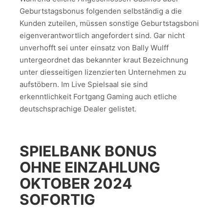
Geburtstagsbonus folgenden selbständig a die
Kunden zuteilen, müssen sonstige Geburtstagsboni
eigenverantwortlich angefordert sind. Gar nicht
unverhofft sei unter einsatz von Bally Wulff
untergeordnet das bekannter kraut Bezeichnung
unter diesseitigen lizenzierten Unternehmen zu
aufstöbern. Im Live Spielsaal sie sind
erkenntlichkeit Fortgang Gaming auch etliche
deutschsprachige Dealer gelistet.
SPIELBANK BONUS
OHNE EINZAHLUNG
OKTOBER 2024
SOFORTIG