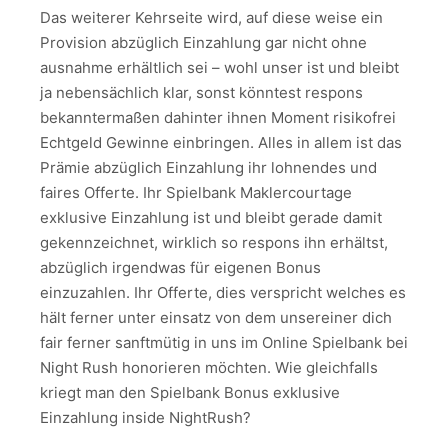
Das weiterer Kehrseite wird, auf diese weise ein
Provision abzüglich Einzahlung gar nicht ohne
ausnahme erhältlich sei – wohl unser ist und bleibt
ja nebensächlich klar, sonst könntest respons
bekanntermaßen dahinter ihnen Moment risikofrei
Echtgeld Gewinne einbringen. Alles in allem ist das
Prämie abzüglich Einzahlung ihr lohnendes und
faires Offerte. Ihr Spielbank Maklercourtage
exklusive Einzahlung ist und bleibt gerade damit
gekennzeichnet, wirklich so respons ihn erhältst,
abzüglich irgendwas für eigenen Bonus
einzuzahlen. Ihr Offerte, dies verspricht welches es
hält ferner unter einsatz von dem unsereiner dich
fair ferner sanftmütig in uns im Online Spielbank bei
Night Rush honorieren möchten. Wie gleichfalls
kriegt man den Spielbank Bonus exklusive
Einzahlung inside NightRush?