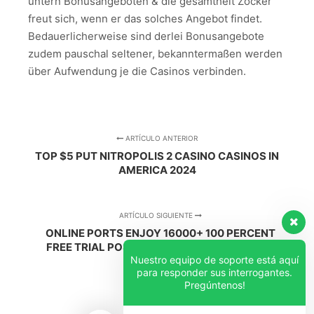
untern Bonusangeboten & die gesamtheit Zocker
freut sich, wenn er das solches Angebot findet.
Bedauerlicherweise sind derlei Bonusangebote
zudem pauschal seltener, bekanntermaßen werden
über Aufwendung je die Casinos verbinden.
ARTÍCULO ANTERIOR
TOP $5 PUT NITROPOLIS 2 CASINO CASINOS IN
AMERICA 2024
ARTÍCULO SIGUIENTE
ONLINE PORTS ENJOY 16000+ 100 PERCENT
FREE TRIAL POSITION VIDEO GAME FOR FUN
Nuestro equipo de soporte está aquí
para responder sus interrogantes.
Pregúntenos!