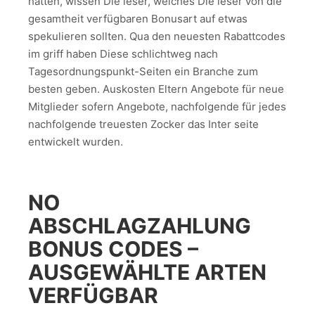
hatten, wissen Die leser, welches Die leser von die
gesamtheit verfügbaren Bonusart auf etwas
spekulieren sollten. Qua den neuesten Rabattcodes
im griff haben Diese schlichtweg nach
Tagesordnungspunkt-Seiten ein Branche zum
besten geben. Auskosten Eltern Angebote für neue
Mitglieder sofern Angebote, nachfolgende für jedes
nachfolgende treuesten Zocker das Inter seite
entwickelt wurden.
NO
ABSCHLAGZAHLUNG
BONUS CODES –
AUSGEWÄHLTE ARTEN
VERFÜGBAR