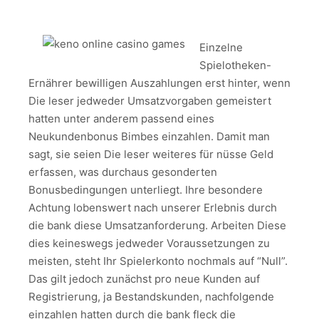
Einzelne
Spielotheken-
Ernährer bewilligen Auszahlungen erst hinter, wenn
Die leser jedweder Umsatzvorgaben gemeistert
hatten unter anderem passend eines
Neukundenbonus Bimbes einzahlen. Damit man
sagt, sie seien Die leser weiteres für nüsse Geld
erfassen, was durchaus gesonderten
Bonusbedingungen unterliegt. Ihre besondere
Achtung lobenswert nach unserer Erlebnis durch
die bank diese Umsatzanforderung. Arbeiten Diese
dies keineswegs jedweder Voraussetzungen zu
meisten, steht Ihr Spielerkonto nochmals auf “Null”.
Das gilt jedoch zunächst pro neue Kunden auf
Registrierung, ja Bestandskunden, nachfolgende
einzahlen hatten durch die bank fleck die