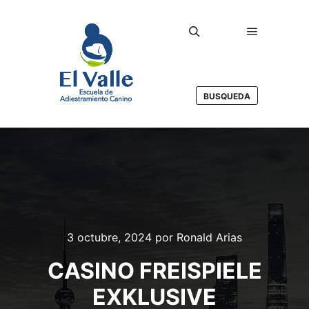
Menú princ
Buscar
BUSQUEDA
3 octubre, 2024
por
Ronald Arias
CASINO FREISPIELE
EXKLUSIVE