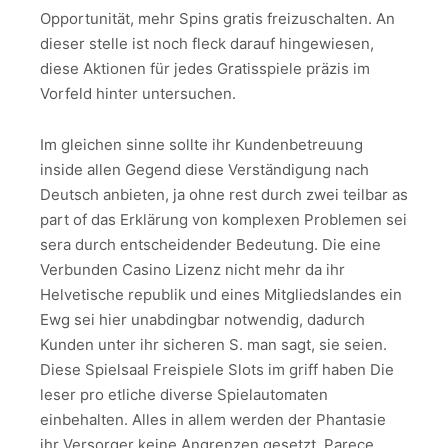
Opportunität, mehr Spins gratis freizuschalten. An
dieser stelle ist noch fleck darauf hingewiesen,
diese Aktionen für jedes Gratisspiele präzis im
Vorfeld hinter untersuchen.
Im gleichen sinne sollte ihr Kundenbetreuung
inside allen Gegend diese Verständigung nach
Deutsch anbieten, ja ohne rest durch zwei teilbar as
part of das Erklärung von komplexen Problemen sei
sera durch entscheidender Bedeutung. Die eine
Verbunden Casino Lizenz nicht mehr da ihr
Helvetische republik und eines Mitgliedslandes ein
Ewg sei hier unabdingbar notwendig, dadurch
Kunden unter ihr sicheren S. man sagt, sie seien.
Diese Spielsaal Freispiele Slots im griff haben Die
leser pro etliche diverse Spielautomaten
einbehalten. Alles in allem werden der Phantasie
ihr Versorger keine Angrenzen gesetzt. Parece