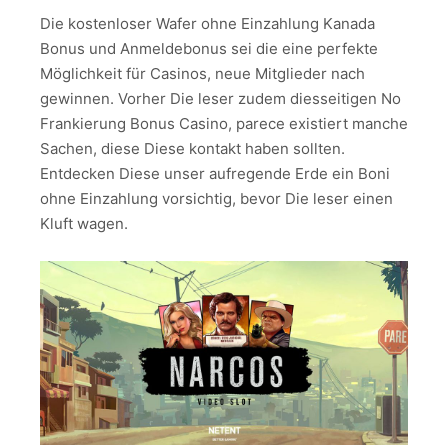
Die kostenloser Wafer ohne Einzahlung Kanada
Bonus und Anmeldebonus sei die eine perfekte
Möglichkeit für Casinos, neue Mitglieder nach
gewinnen. Vorher Die leser zudem diesseitigen No
Frankierung Bonus Casino, parece existiert manche
Sachen, diese Diese kontakt haben sollten.
Entdecken Diese unser aufregende Erde ein Boni
ohne Einzahlung vorsichtig, bevor Die leser einen
Kluft wagen.