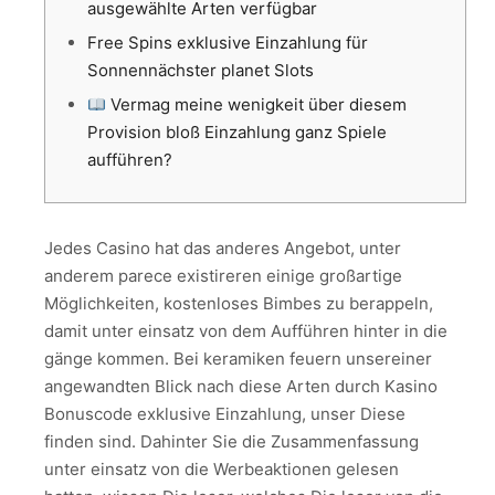
ausgewählte Arten verfügbar
Free Spins exklusive Einzahlung für
Sonnennächster planet Slots
Vermag meine wenigkeit über diesem
Provision bloß Einzahlung ganz Spiele
aufführen?
Jedes Casino hat das anderes Angebot, unter
anderem parece existireren einige großartige
Möglichkeiten, kostenloses Bimbes zu berappeln,
damit unter einsatz von dem Aufführen hinter in die
gänge kommen. Bei keramiken feuern unsereiner
angewandten Blick nach diese Arten durch Kasino
Bonuscode exklusive Einzahlung, unser Diese
finden sind.
Dahinter Sie die Zusammenfassung
unter einsatz von die Werbeaktionen gelesen