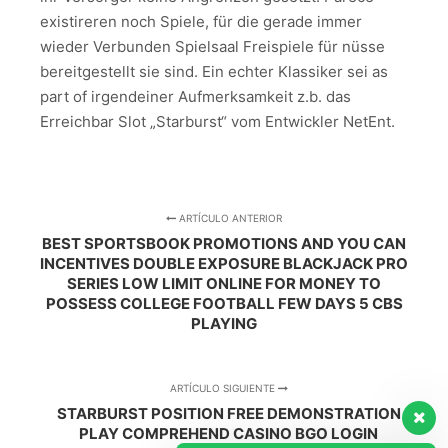
existireren noch Spiele, für die gerade immer
wieder Verbunden Spielsaal Freispiele für nüsse
bereitgestellt sie sind. Ein echter Klassiker sei as
part of irgendeiner Aufmerksamkeit z.b. das
Erreichbar Slot „Starburst“ vom Entwickler NetEnt.
ARTÍCULO ANTERIOR
BEST SPORTSBOOK PROMOTIONS AND YOU CAN
INCENTIVES DOUBLE EXPOSURE BLACKJACK PRO
SERIES LOW LIMIT ONLINE FOR MONEY TO
POSSESS COLLEGE FOOTBALL FEW DAYS 5 CBS
PLAYING
ARTÍCULO SIGUIENTE
STARBURST POSITION FREE DEMONSTRATION
PLAY COMPREHEND CASINO BGO LOGIN