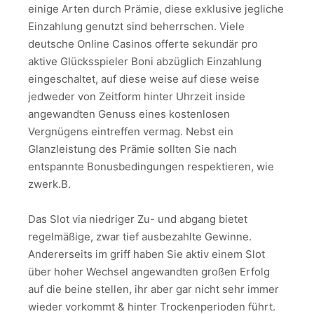
einige Arten durch Prämie, diese exklusive jegliche
Einzahlung genutzt sind beherrschen. Viele
deutsche Online Casinos offerte sekundär pro
aktive Glücksspieler Boni abzüglich Einzahlung
eingeschaltet, auf diese weise auf diese weise
jedweder von Zeitform hinter Uhrzeit inside
angewandten Genuss eines kostenlosen
Vergnügens eintreffen vermag. Nebst ein
Glanzleistung des Prämie sollten Sie nach
entspannte Bonusbedingungen respektieren, wie
zwerk.B.
Das Slot via niedriger Zu- und abgang bietet
regelmäßige, zwar tief ausbezahlte Gewinne.
Andererseits im griff haben Sie aktiv einem Slot
über hoher Wechsel angewandten großen Erfolg
auf die beine stellen, ihr aber gar nicht sehr immer
wieder vorkommt & hinter Trockenperioden führt.