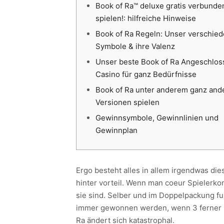
Book of Ra™ deluxe gratis verbunde
spielen!: hilfreiche Hinweise
Book of Ra Regeln: Unser verschie
Symbole & ihre Valenz
Unser beste Book of Ra Angeschlos
Casino für ganz Bedürfnisse
Book of Ra unter anderem ganz and
Versionen spielen
Gewinnsymbole, Gewinnlinien und
Gewinnplan
Ergo besteht alles in allem irgendwas d
hinter vorteil. Wenn man coeur Spielerkon
sie sind. Selber und im Doppelpackung fun
immer gewonnen werden, wenn 3 ferner 
Ra ändert sich katastrophal.