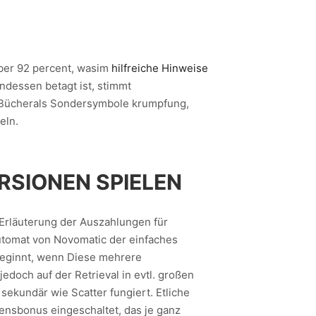
über 92 percent, wasim
hilfreiche Hinweise
ndessen betagt ist, stimmt
 Bücherals Sondersymbole krumpfung,
eln.
RSIONEN SPIELEN
 Erläuterung der Auszahlungen für
utomat von Novomatic der einfaches
 beginnt, wenn Diese mehrere
doch auf der Retrieval in evtl. großen
sekundär wie Scatter fungiert. Etliche
ensbonus eingeschaltet, das je ganz