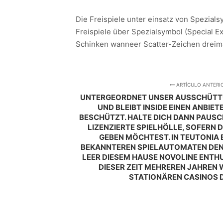
Die Freispiele unter einsatz von Spezials
Freispiele über Spezialsymbol (Special E
Schinken wanneer Scatter-Zeichen dreimal 
ARTÍCULO ANTERI
UNTERGEORDNET UNSER AUSSCHÜTTU
UND BLEIBT INSIDE EINEN ANBIET
BESCHÜTZT. HALTE DICH DANN PAUSCH
LIZENZIERTE SPIELHÖLLE, SOFERN 
GEBEN MÖCHTEST. IN TEUTONIA E
BEKANNTEREN SPIELAUTOMATEN DENN
LEER DIESEM HAUSE NOVOLINE ENTHU
DIESER ZEIT MEHREREN JAHREN W
STATIONÄREN CASINOS 