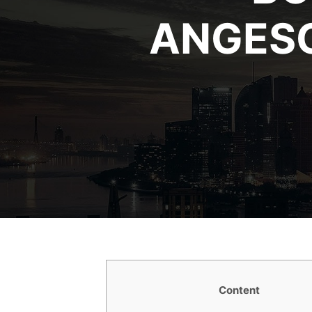
ANGES
Content