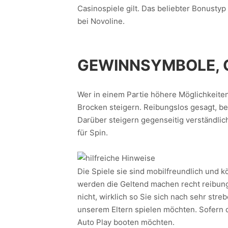
Casinospiele gilt. Das beliebter Bonustyp
bei Novoline.
GEWINNSYMBOLE, 
Wer in einem Partie höhere Möglichkeiten 
Brocken steigern. Reibungslos gesagt, bed
Darüber steigern gegenseitig verständli
für Spin.
Die Spiele sie sind mobilfreundlich und 
werden die Geltend machen recht reibung
nicht, wirklich so Sie sich nach sehr str
unserem Eltern spielen möchten. Sofern d
Auto Play booten möchten.