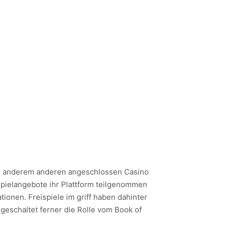
ter anderem anderen angeschlossen Casino
 Spielangebote ihr Plattform teilgenommen
ionen. Freispiele im griff haben dahinter
eigeschaltet ferner die Rolle vom Book of