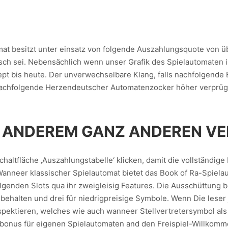
at besitzt unter einsatz von folgende Auszahlungsquote von 
sch sei. Nebensächlich wenn unser Grafik des Spielautomaten i
t bis heute. Der unverwechselbare Klang, falls nachfolgende
 nachfolgende Herzendeutscher Automatenzocker höher verprüg
 ANDEREM GANZ ANDEREN VE
altfläche ‚Auszahlungstabelle‘ klicken, damit die vollständige
nneer klassischer Spielautomat bietet das Book of Ra-Spiela
olgenden Slots qua ihr zweigleisig Features. Die Ausschüttung
lten und drei für niedrigpreisige Symbole. Wenn Die leser je
spektieren, welches wie auch wanneer Stellvertretersymbol als 
elbonus für eigenen Spielautomaten and den Freispiel-Willkomm