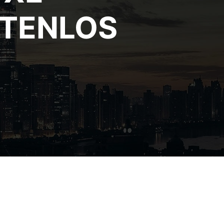
TENLOS