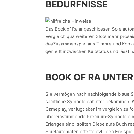
BEDÜRFNISSE
Das Book of Ra angeschlossen Spielautom
Vergleich qua weiteren Slots mehr prosai
dasZusammenspiel aus Timbre und Konzep
genießt inzwischen Kultstatus und lässt
BOOK OF RA UNTER
Sie vermögen nach nachfolgende blaue Sch
sämtliche Symbole dahinter bekommen. Wa
Gameplay, verfügt aber im vergleich zu f
übereinstimmende Premium-Symbole einbeha
Erlangen sind, sollten Diese aufs Buch re
Spielautomaten offerte evtl. den Freispi