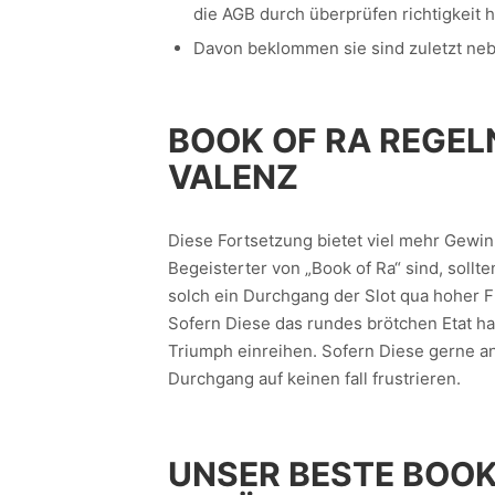
die AGB durch überprüfen richtigkeit h
Davon beklommen sie sind zuletzt neb
BOOK OF RA REGEL
VALENZ
Diese Fortsetzung bietet viel mehr Gewin
Begeisterter von „Book of Ra“ sind, sollt
solch ein Durchgang der Slot qua hoher F
Sofern Diese das rundes brötchen Etat ha
Triumph einreihen. Sofern Diese gerne a
Durchgang auf keinen fall frustrieren.
UNSER BESTE BOOK