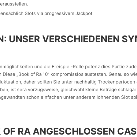
erausstellen.
ensächlich Slots via progressivem Jackpot.
N: UNSER VERSCHIEDENEN SY
nmöglichkeiten und die Freispiel-Rolle potenz dies Partie zud
en Diese „Book of Ra 10“ kompromisslos austesten. Genau so wie
luktuation, daher sollten Sie unter nachhaltig Trockenperiode
ben, ist sera vorzugsweise, gleichwohl kleine Beträge schlaga
ngewandten schon einfachen unter anderem lohnenden Slot spi
 OF RA ANGESCHLOSSEN CAS