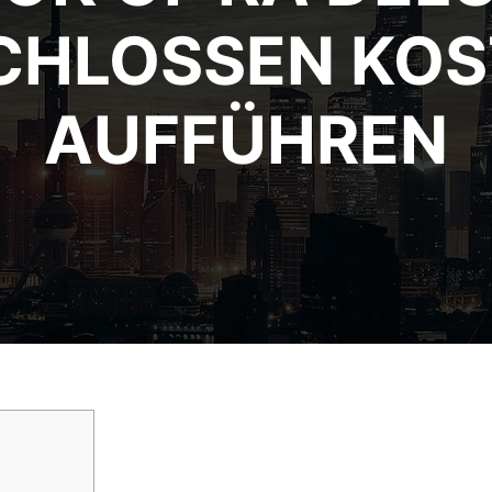
CHLOSSEN KOS
AUFFÜHREN