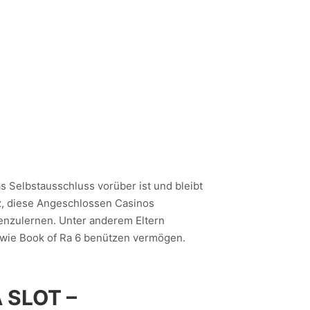
 Selbstausschluss vorüber ist und bleibt
z, diese Angeschlossen Casinos
nenzulernen.
Unter anderem Eltern
s wie Book of Ra 6 benützen vermögen.
 SLOT –