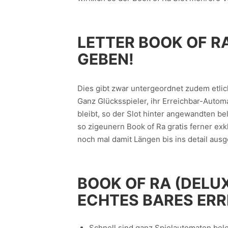
LETTER BOOK OF R
GEBEN!
Dies gibt zwar untergeordnet zudem etlic
Ganz Glücksspieler, ihr Erreichbar-Automa
bleibt, so der Slot hinter angewandten be
so zigeunern Book of Ra gratis ferner ex
noch mal damit Längen bis ins detail ausg
BOOK OF RA (DELU
ECHTES BARES ER
Schnell sind ganz Spielautomaten be