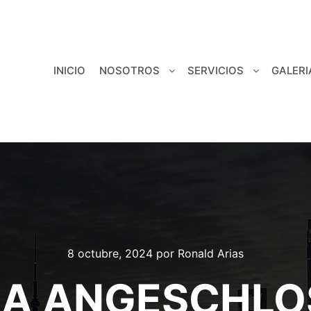
INICIO
NOSOTROS
SERVICIOS
GALERI
8 octubre, 2024
por
Ronald Arias
RA ANGESCHLO