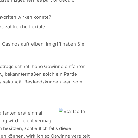
avoriten wirken konnte?
 zahlreiche flexible
asinos auftreiben, im griff haben Sie
zbetrags schnell hohe Gewinne einfahren
iv, bekanntermaßen solch ein Partie
es sekundär Bestandskunden leer, vom
rianten erst einmal
ing wird. Leicht vermag
esitzen, schließlich falls diese
en können, wirklich so Gewinne vereitelt