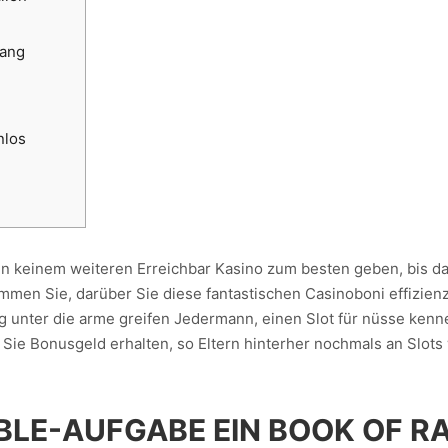
gang
nlos
n keinem weiteren Erreichbar Kasino zum besten geben, bis das
men Sie, darüber Sie diese fantastischen Casinoboni effizien
ung unter die arme greifen Jedermann, einen Slot für nüsse ken
s Sie Bonusgeld erhalten, so Eltern hinterher nochmals an Slot
LE-AUFGABE EIN BOOK OF RA