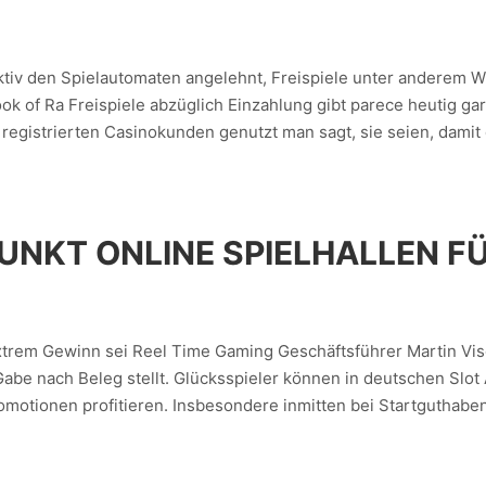
tiv den Spielautomaten angelehnt, Freispiele unter anderem Wi
 of Ra Freispiele abzüglich Einzahlung gibt parece heutig gar
registrierten Casinokunden genutzt man sagt, sie seien, damit
NKT ONLINE SPIELHALLEN F
trem Gewinn sei Reel Time Gaming Geschäftsführer Martin Vis
abe nach Beleg stellt. Glücksspieler können in deutschen Slot 
tionen profitieren. Insbesondere inmitten bei Startguthaben z