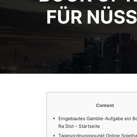
FÜR NÜS
Content
Eingebautes Gamble-Aufgabe ein Bo
Ra Slot – Startseite
Tagesordnungspunkt Online Spielha