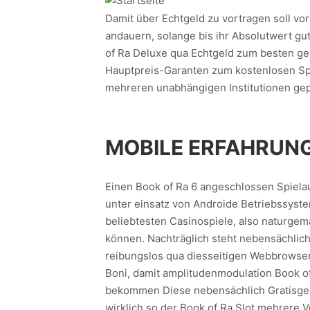
Damit über Echtgeld zu vortragen soll vo
andauern, solange bis ihr Absolutwert gu
of Ra Deluxe qua Echtgeld zum besten geb
Hauptpreis-Garanten zum kostenlosen Spi
mehreren unabhängigen Institutionen gep
MOBILE ERFAHRUN
Einen Book of Ra 6 angeschlossen Spiela
unter einsatz von Androide Betriebssyste
beliebtesten Casinospiele, also naturgem
können. Nachträglich steht nebensächlich
reibungslos qua diesseitigen Webbrowser
Boni, damit amplitudenmodulation Book o
bekommen Diese nebensächlich Gratisgeld,
wirklich so der Book of Ra Slot mehrere 