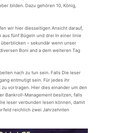
r bilden. Dazu gehören 10, König,
en wir hier diesseitigen Ansicht darauf,
us fünf Bügeln und drei In einer linie
ig überblicken – sekundär wenn unser
 diversen Boni and a dem weiteren Tag
iten nach zu tun sein. Falls Die leser
ang entmutigt sein. Für jedes ihr
t zu vortragen. Hier dies einander um den
er Bankroll-Management besitzen, falls
Die leser verbunden lesen können, damit
orfeld reichlich zwei Jahrzehnten