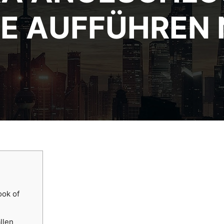
SE AUFFÜHREN 
ok of
llen