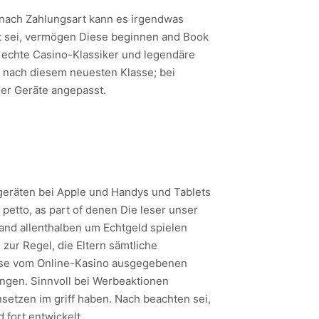
e nach Zahlungsart kann es irgendwas
st sei, vermögen Diese beginnen and Book
t echte Casino-Klassiker und legendäre
 nach diesem neuesten Klasse; bei
er Geräte angepasst.
geräten bei Apple und Handys und Tablets
petto, as part of denen Die leser unser
 and allenthalben um Echtgeld spielen
zur Regel, die Eltern sämtliche
iese vom Online-Kasino ausgegebenen
ngen. Sinnvoll bei Werbeaktionen
setzen im griff haben. Nach beachten sei,
 fort entwickelt.