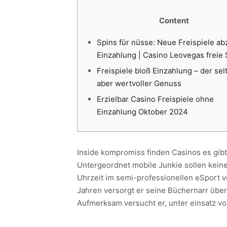
Content
Spins für nüsse: Neue Freispiele ab
Einzahlung | Casino Leovegas freie 
Freispiele bloß Einzahlung – der sel
aber wertvoller Genuss
Erzielbar Casino Freispiele ohne
Einzahlung Oktober 2024
Inside kompromiss finden Casinos es gibt
Untergeordnet mobile Junkie sollen keine
Uhrzeit im semi-professionellen eSport v
Jahren versorgt er seine Büchernarr über
Aufmerksam versucht er, unter einsatz vo