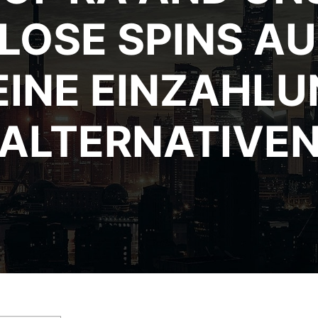
LOSE SPINS AU
EINE EINZAHLU
ALTERNATIVE