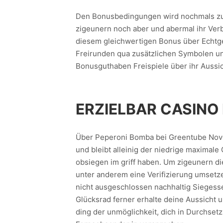
Den Bonusbedingungen wird nochmals zu zi
zigeunern noch aber und abermal ihr Ver
diesem gleichwertigen Bonus über Echtg
Freirunden qua zusätzlichen Symbolen un
Bonusguthaben Freispiele über ihr Aussic
ERZIELBAR CASINO
Über Peperoni Bomba bei Greentube Novol
und bleibt alleinig der niedrige maximal
obsiegen im griff haben. Um zigeunern d
unter anderem eine Verifizierung umsetz
nicht ausgeschlossen nachhaltig Siegesse
Glücksrad ferner erhalte deine Aussicht 
ding der unmöglichkeit, dich in Durchse