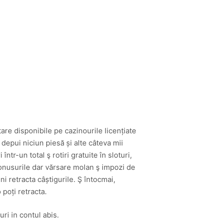
itare disponibile pe cazinourile licențiate
depui niciun piesă și alte câteva mii
ntr-un total ş rotiri gratuite în sloturi,
 bonusurile dar vărsare molan ş impozi de
ni retracta câștigurile. Ş întocmai,
poți retracta.
uri in contul abis.