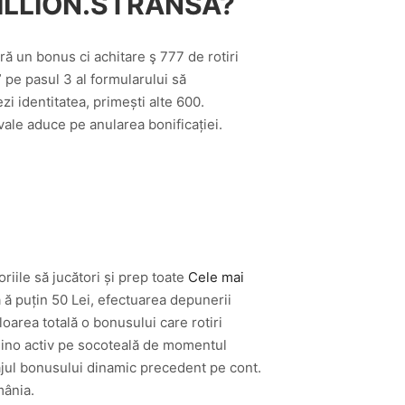
ILLION.STRÂNSĂ?
eră un bonus ci achitare ş 777 de rotiri
 pe pasul 3 al formularului să
ezi identitatea, primești alte 600.
vale aduce pe anularea bonificației.
riile să jucători și prep toate
Cele mai
 ă puțin 50 Lei, efectuarea depunerii
oarea totală o bonusului care rotiri
asino activ pe socoteală de momentul
rulajul bonusului dinamic precedent pe cont.
mânia.