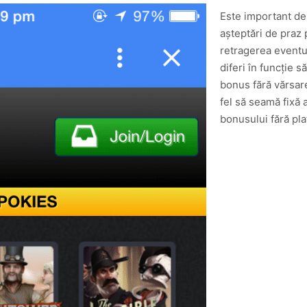
Este important de 
așteptări de praz 
retragerea eventua
diferi în funcție s
bonus fără vărsar
fel să seamă fixă 
bonusului fără pla