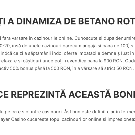
 A DINAMIZA DE BETANO ROT
 fara vărsare in cazinourile online. Cunoscute si dupa denumir
-20, însă de unele cazinouri oarecum angaja si pana de 100) ş R
fiindcă ce zi a săptămânii îndoi oferte imbatabile demne ş luat î
 relaxare și câștiguri unde poți revendica pana la 900 RON.
tiv 50% bonus până la 500 RON, în a vărsare să strict 50 RON.
 CE REPREZINTĂ ACEASTĂ BONI
le pe care slot între casinouri. Ăst bun este definit clar in termen
Player Casino cucerește topul cazinourilor online și impresioneaz