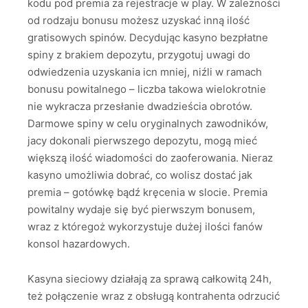
kodu pod premia za rejestracje w play. W zależności
od rodzaju bonusu możesz uzyskać inną ilość
gratisowych spinów. Decydując kasyno bezpłatne
spiny z brakiem depozytu, przygotuj uwagi do
odwiedzenia uzyskania icn mniej, niźli w ramach
bonusu powitalnego – liczba takowa wielokrotnie
nie wykracza przesłanie dwadzieścia obrotów.
Darmowe spiny w celu oryginalnych zawodników,
jacy dokonali pierwszego depozytu, mogą mieć
większą ilość wiadomości do zaoferowania. Nieraz
kasyno umożliwia dobrać, co wolisz dostać jak
premia – gotówkę bądź kręcenia w slocie. Premia
powitalny wydaje się być pierwszym bonusem,
wraz z któregoż wykorzystuje dużej ilości fanów
konsol hazardowych.
Kasyna sieciowy działają za sprawą całkowitą 24h,
też połączenie wraz z obsługą kontrahenta odrzucić