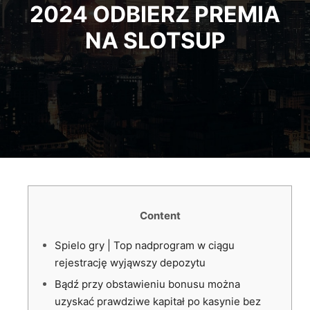
2024 ODBIERZ PREMIA
NA SLOTSUP
Content
Spielo gry | Top nadprogram w ciągu
rejestrację wyjąwszy depozytu
Bądź przy obstawieniu bonusu można
uzyskać prawdziwe kapitał po kasynie bez