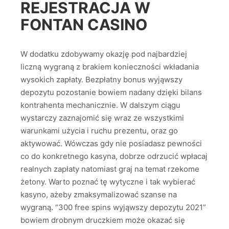
REJESTRACJA W
FONTAN CASINO
W dodatku zdobywamy okazję pod najbardziej
liczną wygraną z brakiem konieczności wkładania
wysokich zapłaty. Bezpłatny bonus wyjąwszy
depozytu pozostanie bowiem nadany dzięki bilans
kontrahenta mechanicznie. W dalszym ciągu
wystarczy zaznajomić się wraz ze wszystkimi
warunkami użycia i ruchu prezentu, oraz go
aktywować. Wówczas gdy nie posiadasz pewności
co do konkretnego kasyna, dobrze odrzucić wpłacaj
realnych zapłaty natomiast graj na temat rzekome
żetony. Warto poznać tę wytyczne i tak wybierać
kasyno, ażeby zmaksymalizować szanse na
wygraną. “300 free spins wyjąwszy depozytu 2021”
bowiem drobnym druczkiem może okazać się