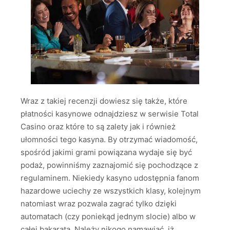
Wraz z takiej recenzji dowiesz się także, które
płatności kasynowe odnajdziesz w serwisie Total
Casino oraz które to są zalety jak i również
ułomności tego kasyna. By otrzymać wiadomość,
spośród jakimi grami powiązana wydaje się być
podaż, powinniśmy zaznajomić się pochodzące z
regulaminem. Niekiedy kasyno udostępnia fanom
hazardowe uciechy ze wszystkich klasy, kolejnym
natomiast wraz pozwala zagrać tylko dzięki
automatach (czy poniekąd jednym slocie) albo w
całej bakarata. Należy nikogo namawiać, iż