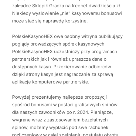
zakładce Sklepik Gracza na freebet dwadzieścia zł.
Niekiedy wysłowienie „nie” kasynowemu bonusowi
może stać się naprawdę korzystne.
PolskieKasynoHEX owe osobny witryna publikujący
poglądy prowadzących spółek kasynowych.
PolskieKasynoHEX uczestniczy przy programach
partnerskich jak i również upraszcza dane o
dostępnych kasyn. Przekierowanie odbiorców
dzięki strony kasyn jest nagradzanie za sprawą
aplikacje komputerowe partnerskie.
Powyżej prezentujemy najlepsze propozycji
spośród bonusami w postaci gratisowych spinów
dla naszych zawodników po r. 2024. Pieniądze,
wygrane wraz z zastosowaniem bezpłatnych
spinów, możemy wypłacić pod swe rachunek
rozliczeniowy w całej spełnieniu postulatu obrotu