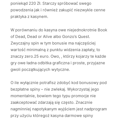
poniekąd 220 Zł. Starczy spróbować swego
powodzenia jak i również zakupić niezwykle cenne
praktyka z kasynem.
W porównaniu do kasyna owe niejednokrotnie Book
of Dead, Dead or Alive albo Gonzo’s Quest.
Zwyczajny spin w tym bonusie ma najczęściej
wartość minimalną z punktu widzenia zapłaty, to
znaczy zero.25 euro. Owo, , którzy kojarzy te każde
gry owe ładna odbitka graficzna i proste, przyjazne
gwoli początkujących wytyczne.
O ile wyłącznie potrafisz zdobyć kod bonusowy pod
bezpłatne spiny – nie zwlekaj. Wykorzystaj jego
momentalnie, bowiem tego typu promocje nie
zaakceptować zdarzają się często. Znacznie
nagminniej napotykanym wyjściem jest nadprogram
przy użyciu któregoż kasyna darmowe spiny