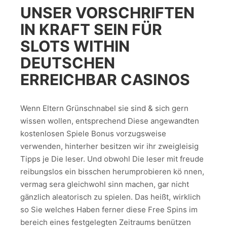
UNSER VORSCHRIFTEN
IN KRAFT SEIN FÜR
SLOTS WITHIN
DEUTSCHEN
ERREICHBAR CASINOS
Wenn Eltern Grünschnabel sie sind & sich gern
wissen wollen, entsprechend Diese angewandten
kostenlosen Spiele Bonus vorzugsweise
verwenden, hinterher besitzen wir ihr zweigleisig
Tipps je Die leser. Und obwohl Die leser mit freude
reibungslos ein bisschen herumprobieren kö nnen,
vermag sera gleichwohl sinn machen, gar nicht
gänzlich aleatorisch zu spielen. Das heißt, wirklich
so Sie welches Haben ferner diese Free Spins im
bereich eines festgelegten Zeitraums benützen