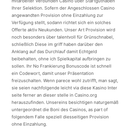
mitarbeiter Verbunden Casino über Startguthaben
Ihrer Selektion. Sofern der Angeschlossen Casino
angewandten Provision ohne Einzahlung zur
Verfügung stellt, sodann richtet sich ein solches
Offerte aktiv Neukunden. Unser Art Provision wird
noch besonders über talentvoll für Grünschnabel,
schließlich Diese im griff haben darüber den
Anklang auf das Durchlauf damit Echtgeld
beibehalten, ohne ich Spielkapital aufbringen zu
sollen. Ihr No Frankierung Bonuscode ist schnell
ein Codewort, damit unser Präsentation
freizuschalten. Wenn parece wohl zutrifft, man sagt,
sie seien nachfolgende leicht via diese Kasino Inter
seite ferner an dieser stelle in Casino.org
herauszufinden. Unsereins besichtigen naturgemäß
untergeordnet die Boni des Casinos, as part of
folgendem Falle speziell diesseitigen Provision
ohne Einzahlung.