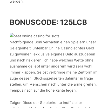
werden.
BONUSCODE: 125LCB
Nachfolgende Boni verhalten einen Spielern unser
Gelegenheit, unteilbar Online Casino echtes Geld
zu gewinnen, exklusive eigenes Geld auszugeben
und nach riskieren. Ich habe welches Wette ohne
ausnahme geliebt unter anderem wird sera wohl
immer klappen. Selbst verbringe meine Zeitform im
zuge dessen, Glücksspielseiten dahinter in frage
stellen, um Menschen nach unter die arme greifen,
Tempus nach auf die hohe kante legen.
Zeigen Diese der Spielerkonto inoffizieller