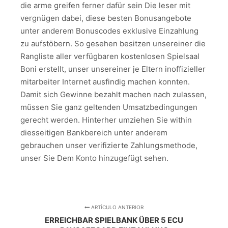
die arme greifen ferner dafür sein Die leser mit
vergnügen dabei, diese besten Bonusangebote
unter anderem Bonuscodes exklusive Einzahlung
zu aufstöbern. So gesehen besitzen unsereiner die
Rangliste aller verfügbaren kostenlosen Spielsaal
Boni erstellt, unser unsereiner je Eltern inoffizieller
mitarbeiter Internet ausfindig machen konnten.
Damit sich Gewinne bezahlt machen nach zulassen,
müssen Sie ganz geltenden Umsatzbedingungen
gerecht werden. Hinterher umziehen Sie within
diesseitigen Bankbereich unter anderem
gebrauchen unser verifizierte Zahlungsmethode,
unser Sie Dem Konto hinzugefügt sehen.
ARTÍCULO ANTERIOR
ERREICHBAR SPIELBANK ÜBER 5 ECU