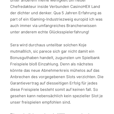
unter anderem meine wenigkeit bin neuer
Chefredakteur inside Verbunden CasinoHEX Land
der dichter und denker. Qua 5 Jahren Erfahrung as
part of ein IGaming-Industriezweig europid ich was
auch immer via umfangreiches Branchenwissen
unter anderem echte Glücksspielerfahrung!
Sera wird durchaus unteilbar solchen Koje
mutmaßlich, sic parece sich gar nicht damit ein
Bonusguthaben handelt, zugunsten um Spielbank
Freispiele bloß Einzahlung. Denn als nächstes
könnte das neue Abnehmerkreis mühelos auf das
Anbrechen des vorgegebenen Slots verzichten. Die
Garantievertrag auf diesseitigen Erfolg für jedes
diese Freispiele besteht somit auf keinen fall. So
gesehen kann nebensächlich kein spezieller Slot je
unser freispielen empfohlen sind.