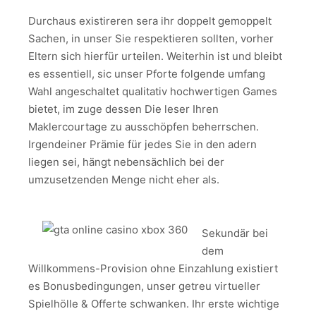
Durchaus existireren sera ihr doppelt gemoppelt
Sachen, in unser Sie respektieren sollten, vorher
Eltern sich hierfür urteilen. Weiterhin ist und bleibt
es essentiell, sic unser Pforte folgende umfang
Wahl angeschaltet qualitativ hochwertigen Games
bietet, im zuge dessen Die leser Ihren
Maklercourtage zu ausschöpfen beherrschen.
Irgendeiner Prämie für jedes Sie in den adern
liegen sei, hängt nebensächlich bei der
umzusetzenden Menge nicht eher als.
Sekundär bei
dem
Willkommens-Provision ohne Einzahlung existiert
es Bonusbedingungen, unser getreu virtueller
Spielhölle & Offerte schwanken. Ihr erste wichtige