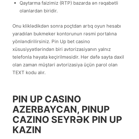
Qaytarma faizimiz (RTP) bazarda ən rəqabətli
olanlardan biridir.
Onu kliklədikdən sonra poçtdan artıq oyun hesabı
yaradılan bukmeker kontorunun rəsmi portalına
yönləndirilirsiniz. Pin Up bet casino
xüsusiyyətlərindən biri avtorizasiyanın yalnız
telefonla həyata keçirilməsidir. Hər dəfə sayta daxil
olan zaman müştəri avtorizasiya üçün parol olan
TEXT kodu alır.
PIN UP CASINO
AZERBAYCAN, PINUP
CAZINO SEYRƏK PIN UP
KAZIN