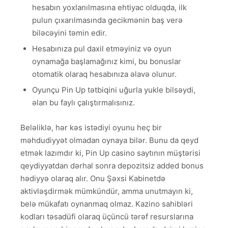
hesabın yoxlanılmasına ehtiyac olduqda, ilk
pulun çıxarılmasında gecikmənin baş verə
biləcəyini təmin edir.
Hesabınıza pul daxil etməyiniz və oyun
oynamağa başlamağınız kimi, bu bonuslar
otomatik olaraq hesabınıza əlavə olunur.
Oyunçu Pin Up tətbiqini uğurla yukle bilsəydi,
əlan bu faylı çalıştırmalısınız.
Beləliklə, hər kəs istədiyi oyunu heç bir
məhdudiyyət olmadan oynaya bilər. Bunu da qeyd
etmək lazımdır ki, Pin Up casino saytının müştərisi
qeydiyyatdan dərhal sonra depozitsiz added bonus
hədiyyə olaraq alır. Onu Şəxsi Kabinetdə
aktivləşdirmək mümkündür, amma unutmayın ki,
belə mükafatı oynanmaq olmaz. Kazino sahibləri
kodları təsadüfi olaraq üçüncü tərəf resurslarına