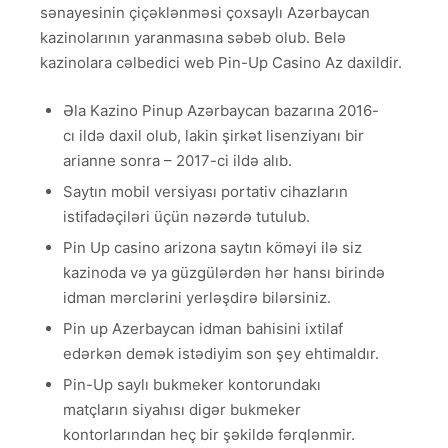
sənayesinin çiçəklənməsi çoxsaylı Azərbaycan
kazinolarının yaranmasına səbəb olub. Belə
kazinolara cəlbedici web Pin-Up Casino Az daxildir.
Əla Kazino Pinup Azərbaycan bazarına 2016-
cı ildə daxil olub, lakin şirkət lisenziyanı bir
arianne sonra – 2017-ci ildə alıb.
Saytın mobil versiyası portativ cihazların
istifadəçiləri üçün nəzərdə tutulub.
Pin Up casino arizona saytın köməyi ilə siz
kazinoda və ya güzgülərdən hər hansı birində
idman mərclərini yerləşdirə bilərsiniz.
Pin up Azerbaycan idman bahisini ixtilaf
edərkən demək istədiyim son şey ehtimaldır.
Pin-Up saylı bukmeker kontorundakı
matçların siyahısı digər bukmeker
kontorlarından heç bir şəkildə fərqlənmir.