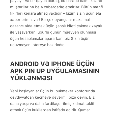
paylayır və bir qayda olaraq, bu barədə daimi kazino
müştərilərinə belə xəbərdarlıq etmirlər. Bütün mənfi
fikirləri kənara atmaq vaxtıdır – bizim sizin üçün əla
xəbərlərimiz var! Bir çox oyunçular maksimal
qazancı əldə etmək üçün şanslı bileti çəkmək xəyalı
ilə yaşayarkən, uğurlu günün müəyyən olunması
üçün hesablamalar apararkən, biz Sizin üçün
uduzmayan lotoreya hazırladıq!
ANDROID VƏ IPHONE ÜÇÜN
APK PIN UP UYĞULAMASININ
YÜKLƏNMƏSI
Yeni başlayanlar üçün bu bukmeker kontorunda
qeydiyyatdan keçməyə dəyərmi, bizə deyin. Biz
daha yaxşı və daha fərdiləşdirilmiş xidmət təklif
etmək üçün kukilərdən istifadə edirik. Qumar