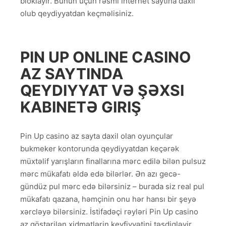
bloklayır. Bunun üçün rəsmi internet saytına daxil
olub qeydiyyatdan keçməlisiniz.
PIN UP ONLINE CASINO
AZ SAYTINDA
QEYDIYYAT VƏ ŞƏXSI
KABINETƏ GIRIŞ
Pin Up casino az sayta daxil olan oyunçular
bukmeker kontorunda qeydiyyatdan keçərək
müxtəlif yarışların finallarına mərc edilə bilən pulsuz
mərc mükafatı əldə edə bilərlər. Ən azı gecə-
gündüz pul mərc edə bilərsiniz – burada siz real pul
mükafatı qazana, həmçinin onu hər hansı bir şeyə
xərcləyə bilərsiniz. İstifadəçi rəyləri Pin Up casino
az göstərilən xidmətlərin keyfiyyətini təsdiqləyir.