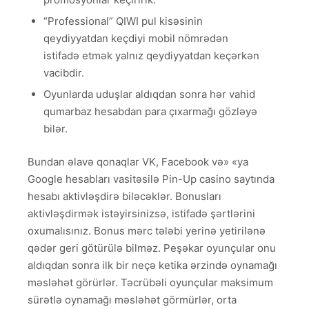
“Professional” QIWI pul kisəsinin
qeydiyyatdan keçdiyi mobil nömrədən
istifadə etmək yalnız qeydiyyatdan keçərkən
vacibdir.
Oyunlarda uduşlar aldıqdan sonra hər vahid
qumarbaz hesabdan para çıxarmağı gözləyə
bilər.
Bundan əlavə qonaqlar VK, Facebook və» «ya
Google hesabları vasitəsilə Pin-Up casino saytında
hesabı aktivləşdirə biləcəklər. Bonusları
aktivləşdirmək istəyirsinizsə, istifadə şərtlərini
oxumalısınız. Bonus mərc tələbi yerinə yetirilənə
qədər geri götürülə bilməz. Peşəkar oyunçular onu
aldıqdan sonra ilk bir neçə ketika ərzində oynamağı
məsləhət görürlər. Təcrübəli oyunçular maksimum
sürətlə oynamağı məsləhət görmürlər, orta