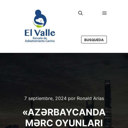
Menú princ
Buscar
BUSQUEDA
7 septiembre, 2024
por
Ronald Arias
«AZƏRBAYCANDA
MƏRC OYUNLARI