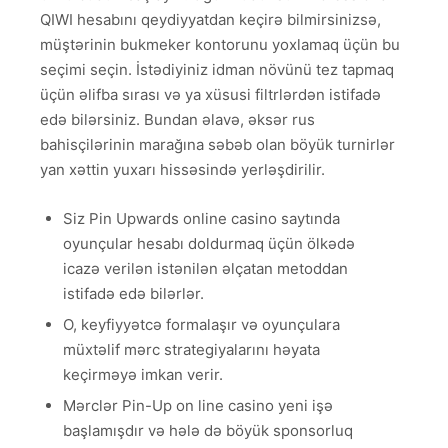
QIWI hesabını qeydiyyatdan keçirə bilmirsinizsə,
müştərinin bukmeker kontorunu yoxlamaq üçün bu
seçimi seçin. İstədiyiniz idman növünü tez tapmaq
üçün əlifba sırası və ya xüsusi filtrlərdən istifadə
edə bilərsiniz. Bundan əlavə, əksər rus
bahisçilərinin marağına səbəb olan böyük turnirlər
yan xəttin yuxarı hissəsində yerləşdirilir.
Siz Pin Upwards online casino saytında
oyunçular hesabı doldurmaq üçün ölkədə
icazə verilən istənilən əlçatan metoddan
istifadə edə bilərlər.
O, keyfiyyətcə formalaşır və oyunçulara
müxtəlif mərc strategiyalarını həyata
keçirməyə imkan verir.
Mərclər Pin-Up on line casino yeni işə
başlamışdır və hələ də böyük sponsorluq