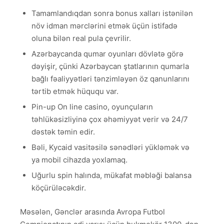
Tamamlandıqdan sonra bonus xalları istənilən
növ idman mərclərini etmək üçün istifadə
oluna bilən real pula çevrilir.
Azərbaycanda qumar oyunları dövlətə görə
dəyişir, çünki Azərbaycan ştatlarının qumarla
bağlı fəaliyyətləri tənzimləyən öz qanunlarını
tərtib etmək hüququ var.
Pin-up On line casino, oyunçuların
təhlükəsizliyinə çox əhəmiyyət verir və 24/7
dəstək təmin edir.
Bəli, Kycaid vasitəsilə sənədləri yükləmək və
ya mobil cihazda yoxlamaq.
Uğurlu spin halında, mükafat məbləği balansa
köçürüləcəkdir.
Məsələn, Gənclər arasında Avropa Futbol