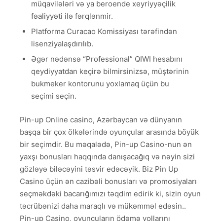
müqavilələri və ya beroende xeyriyyəçilik
fəaliyyəti ilə fərqlənmir.
Platforma Curacao Komissiyası tərəfindən
lisenziyalaşdırılıb.
Əgər nədənsə “Professional” QIWI hesabını
qeydiyyatdan keçirə bilmirsinizsə, müştərinin
bukmeker kontorunu yoxlamaq üçün bu
seçimi seçin.
Pin-up Online casino, Azərbaycan və dünyanın
başqa bir çox ölkələrində oyunçular arasında böyük
bir seçimdir. Bu məqalədə, Pin-up Casino-nun ən
yaxşı bonusları haqqında danışacağıq və nəyin sizi
gözləyə biləcəyini təsvir edəcəyik. Biz Pin Up
Casino üçün ən cazibəli bonusları və promosiyaları
seçməkdəki bacarığımızı təqdim edirik ki, sizin oyun
təcrübənizi daha maraqlı və mükəmməl edəsin..
Pin-up Casino, oyunçuların ödəmə yollarını